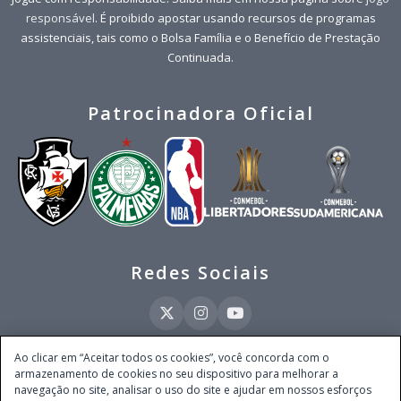
responsável
. É proibido apostar usando recursos de programas
assistenciais, tais como o Bolsa Família e o Benefício de Prestação
Continuada.
Patrocinadora Oficial
Redes Sociais
Ao clicar em “Aceitar todos os cookies”, você concorda com o
armazenamento de cookies no seu dispositivo para melhorar a
Este site é operado pela Ventmear Brasil LTDA (CNPJ 52.868.380/0001-84), com
navegação no site, analisar o uso do site e ajudar em nossos esforços
endereço na Avenida Brigadeiro Faria Lima, nº 4.055, 3º andar, Itaim Bibi, no