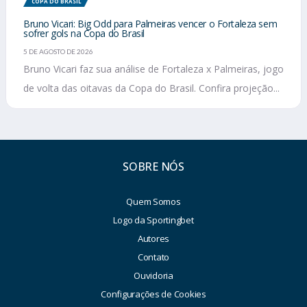
COPA DO BRASIL
Bruno Vicari: Big Odd para Palmeiras vencer o Fortaleza sem
sofrer gols na Copa do Brasil
5 DE AGOSTO DE 2026
Bruno Vicari faz sua análise de Fortaleza x Palmeiras, jogo
de volta das oitavas da Copa do Brasil. Confira projeção...
SOBRE NÓS
Quem Somos
Logo da Sportingbet
Autores
Contato
Ouvidoria
Configurações de Cookies