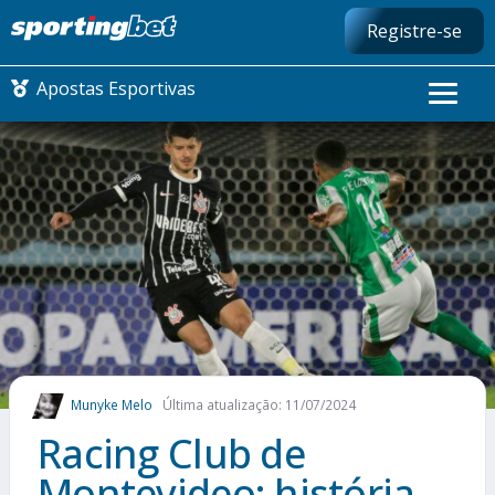
Registre-se
Apostas Esportivas
CONMEBOL LIBERTADORES
FUTEBOL NACIONAL
FUTEBOL INTERNACIONAL
COMO APOSTAR
Munyke Melo
Última atualização: 11/07/2024
MAIS ESPORTES
Racing Club de
Montevideo: história,