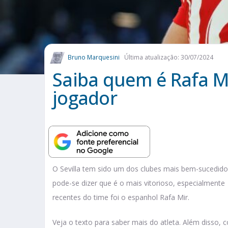
Bruno Marquesini
Última atualização: 30/07/2024
Saiba quem é Rafa Mi
jogador
O Sevilla tem sido um dos clubes mais bem-sucedido
pode-se dizer que é o mais vitorioso, especialmen
recentes do time foi o espanhol Rafa Mir.
Veja o texto para saber mais do atleta. Além disso, 