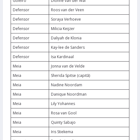
Goleiro
Dionne van der Wal
Defensor
Roos van der Veen
Defensor
Soraya Verhoeve
Defensor
Milicia Keijzer
Defensor
Daliyah de Klonia
Defensor
Kay-lee de Sanders
Defensor
Isa Kardinaal
Meia
Jonna van de Velde
Meia
Sherida Spitse (capitã)
Meia
Nadine Noordam
Meia
Danique Noordman
Meia
Lily Yohannes
Meia
Rosa van Gool
Meia
Quinty Sabajo
Meia
Iris Stiekema