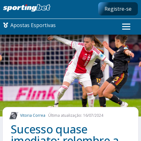
Registre-se
Apostas Esportivas
CONMEBOL LIBERTADORES
FUTEBOL NACIONAL
FUTEBOL INTERNACIONAL
COMO APOSTAR
Vitoria Correa
Última atualização: 16/07/2024
MAIS ESPORTES
Sucesso quase
imediato: relembre a