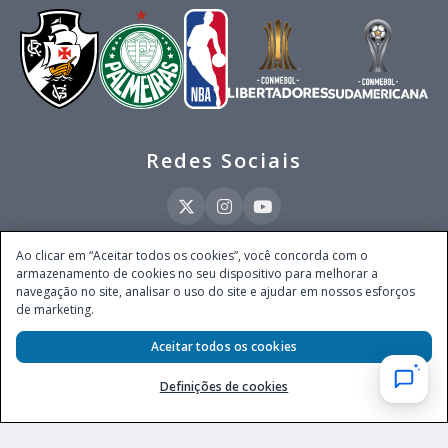
Redes Sociais
Ao clicar em “Aceitar todos os cookies”, você concorda com o
armazenamento de cookies no seu dispositivo para melhorar a
Este site é operado pela Ventmear Brasil LTDA (CNPJ 52.868.380/0001-84), com
navegação no site, analisar o uso do site e ajudar em nossos esforços
endereço na Avenida Brigadeiro Faria Lima, nº 4.055, 3º andar, Itaim Bibi, no
de marketing.
Município de São Paulo, Estado de São Paulo, CEP 04538-133, Brasil - empresa
autorizada a operar apostas de quota fixa em todo território nacional pela
Aceitar todos os cookies
Secretaria de Prêmios e Apostas do Ministério da Fazenda, conforme Portaria nº
247, de 07.02.2025, publicada no DOU em 11.2.2025.
Definições de cookies