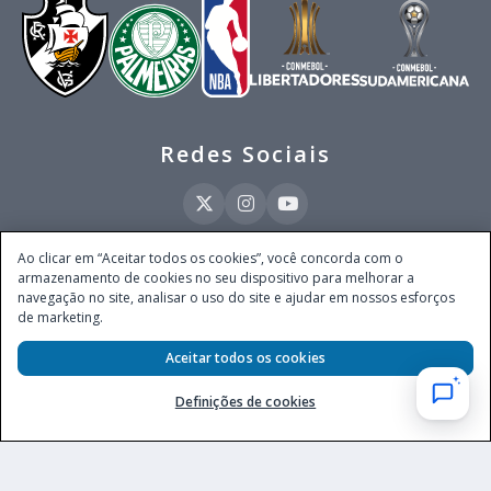
Redes Sociais
Ao clicar em “Aceitar todos os cookies”, você concorda com o
armazenamento de cookies no seu dispositivo para melhorar a
Este site é operado pela Ventmear Brasil LTDA (CNPJ 52.868.380/0001-84), com
navegação no site, analisar o uso do site e ajudar em nossos esforços
endereço na Avenida Brigadeiro Faria Lima, nº 4.055, 3º andar, Itaim Bibi, no
de marketing.
Município de São Paulo, Estado de São Paulo, CEP 04538-133, Brasil - empresa
autorizada a operar apostas de quota fixa em todo território nacional pela
Secretaria de Prêmios e Apostas do Ministério da Fazenda, conforme Portaria nº
Aceitar todos os cookies
247, de 07.02.2025, publicada no DOU em 11.2.2025.
Definições de cookies