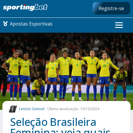
Registre-se
Apostas Esportivas
CONMEBOL LIBERTADORES
FUTEBOL NACIONAL
FUTEBOL INTERNACIONAL
COMO APOSTAR
Lenizio Güntzel
Última atualização: 10/10/2024
MAIS ESPORTES
Seleção Brasileira
Feminina: veja quais