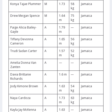
Konya Tajae Plummer
M
1.73
58
Jamaica
kg
Drew Meigan Spence
M
1.64
75
Jamaica
m
kg
Paige Alicia Bailey-
A
1.79
—
Jamaica
Gayle
m
Tiffany Devonna
A
1.65
56
Jamaica
Cameron
m
kg
Trudi Sudan Carter
A
1.57
52
Jamaica
m
kg
Amelia Donna Van
A
—
—
Jamaica
Zanten
Davia Brittanie
A
1.6 m
—
Jamaica
Richards
Jody Kimone Brown
A
1.63
54
Jamaica
m
kg
Naya Cardoza
A
1.73
63
Jamaica
m
kg
Kayla Jay McKenna
A
1.63
—
Jamaica