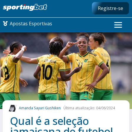
Registre-se
Apostas Esportivas
CONMEBOL LIBERTADORES
FUTEBOL NACIONAL
FUTEBOL INTERNACIONAL
COMO APOSTAR
Amanda Sayuri Gushiken
Última atualização: 04/06/2024
MAIS ESPORTES
Qual é a seleção
jamaicana de futebol