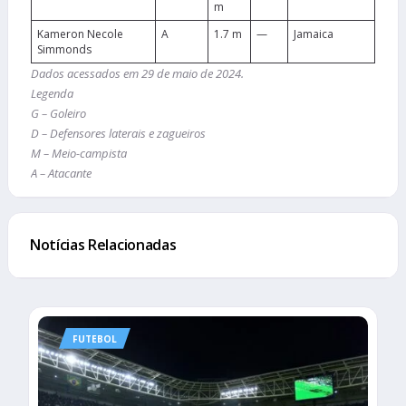
m
Kameron Necole
A
1.7 m
—
Jamaica
Simmonds
Dados acessados em 29 de maio de 2024.
Legenda
G – Goleiro
D – Defensores laterais e zagueiros
M – Meio-campista
A – Atacante
Notícias Relacionadas
FUTEBOL