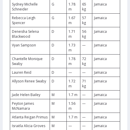
Sydney Michelle
G
1.78
65
Jamaica
Schneider
m
kg
Rebecca Leigh
G
1.67
57
Jamaica
Spencer
m
kg
Deneisha Selena
D
1.71
56
Jamaica
Blackwood
m
kg
Vyan Sampson
D
1.73
—
Jamaica
m
Chantelle Monique
D
1.78
72
Jamaica
Swaby
m
kg
Lauren Reid
D
—
—
Jamaica
Allyson Renee Swaby
D
1.72
71
Jamaica
m
kg
Jade Helen Bailey
M
1.7 m
—
Jamaica
Peyton James
M
1.56
—
Jamaica
McNamara
m
Atlanta Reigan Primus
M
1.7 m
—
Jamaica
Israëla Alicia Groves
M
—
—
Jamaica