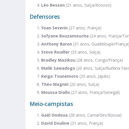
Léo Besson
(21 anos, Suíça/Kosovo)
Defensores
Yoan Severin
(27 anos, França)
Sofyane Bouzamoucha
(24 anos, França/Tun
Anthony Baron
(31 anos, Guadeloupe/França
Steve Rouiller
(33 anos, Suíça)
Bradley Mazikou
(28 anos, Congo/França)
Malik Sawadogo
(20 anos, Suíça/Burkina Fas
Keigo Tsunemoto
(25 anos, Japão)
Théo Magnin
(20 anos, Suíça)
Moussa Diallo
(27 anos, França/Senegal)
Meio-campistas
Gaël Ondoua
(28 anos, Camarões/Rússia)
David Douline
(31 anos, França)