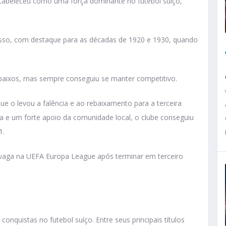
estabeleceu como uma força dominante no futebol suíço,
esso, com destaque para as décadas de 1920 e 1930, quando
 baixos, mas sempre conseguiu se manter competitivo.
ue o levou a falência e ao rebaixamento para a terceira
a e um forte apoio da comunidade local, o clube conseguiu
1.
vaga na UEFA Europa League após terminar em terceiro
onquistas no futebol suíço. Entre seus principais títulos