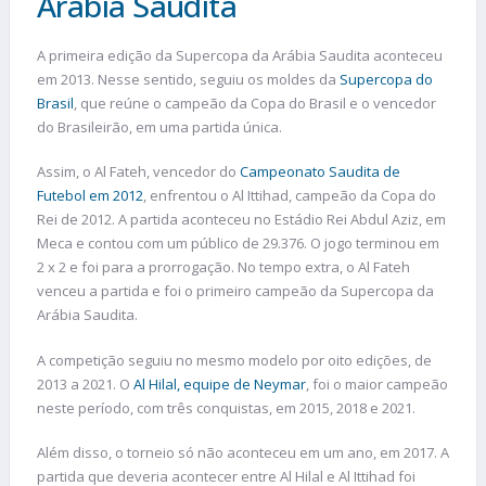
Arábia Saudita
A primeira edição da Supercopa da Arábia Saudita aconteceu
em 2013. Nesse sentido, seguiu os moldes da
Supercopa do
Brasil
, que reúne o campeão da Copa do Brasil e o vencedor
do Brasileirão, em uma partida única.
Assim, o Al Fateh, vencedor do
Campeonato Saudita de
Futebol em 2012
, enfrentou o Al Ittihad, campeão da Copa do
Rei de 2012. A partida aconteceu no Estádio Rei Abdul Aziz, em
Meca e contou com um público de 29.376. O jogo terminou em
2 x 2 e foi para a prorrogação. No tempo extra, o Al Fateh
venceu a partida e foi o primeiro campeão da Supercopa da
Arábia Saudita.
A competição seguiu no mesmo modelo por oito edições, de
2013 a 2021. O
Al Hilal, equipe de Neymar
, foi o maior campeão
neste período, com três conquistas, em 2015, 2018 e 2021.
Além disso, o torneio só não aconteceu em um ano, em 2017. A
partida que deveria acontecer entre Al Hilal e Al Ittihad foi