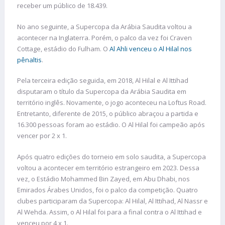
receber um público de 18.439.
No ano seguinte, a Supercopa da Arábia Saudita voltou a
acontecer na Inglaterra. Porém, o palco da vez foi Craven
Cottage, estádio do Fulham. O
Al Ahli venceu o Al Hilal nos
pênaltis
.
Pela terceira edição seguida, em 2018, Al Hilal e Al Ittihad
disputaram o título da Supercopa da Arábia Saudita em
território inglês. Novamente, o jogo aconteceu na Loftus Road.
Entretanto, diferente de 2015, o público abraçou a partida e
16.300 pessoas foram ao estádio. O Al Hilal foi campeão após
vencer por 2 x 1.
Após quatro edições do torneio em solo saudita, a Supercopa
voltou a acontecer em território estrangeiro em 2023. Dessa
vez, o Estádio Mohammed Bin Zayed, em Abu Dhabi, nos
Emirados Árabes Unidos, foi o palco da competição. Quatro
clubes participaram da Supercopa: Al Hilal, Al Ittihad, Al Nassr e
Al Wehda. Assim, o Al Hilal foi para a final contra o Al Ittihad e
venceu por 4 x 1.