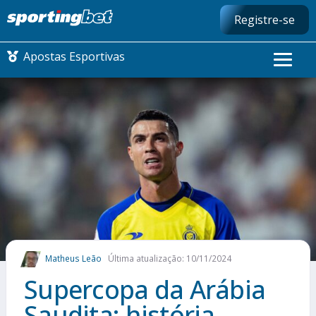
Registre-se
Apostas Esportivas
CONMEBOL LIBERTADORES
FUTEBOL NACIONAL
FUTEBOL INTERNACIONAL
COMO APOSTAR
Matheus Leão
Última atualização: 10/11/2024
MAIS ESPORTES
Supercopa da Arábia
Saudita: história,