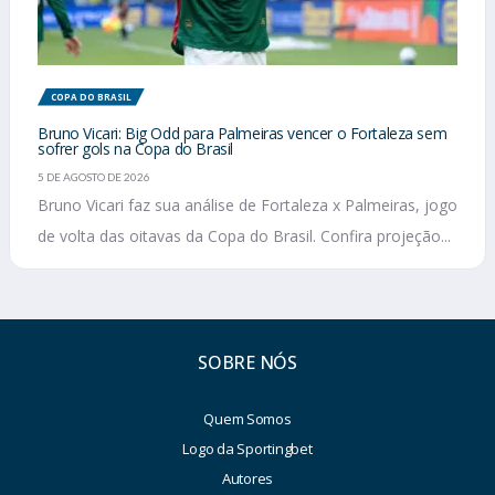
COPA DO BRASIL
Bruno Vicari: Big Odd para Palmeiras vencer o Fortaleza sem
sofrer gols na Copa do Brasil
5 DE AGOSTO DE 2026
Bruno Vicari faz sua análise de Fortaleza x Palmeiras, jogo
de volta das oitavas da Copa do Brasil. Confira projeção...
SOBRE NÓS
Quem Somos
Logo da Sportingbet
Autores