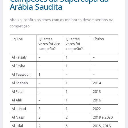
Arábia Saudita
Abaixo, confira os times com os melhores desempenhos na
competição.
Equipe
Quantas
Quantas
Títulos
vezes foi vice-
vezes foi
campeão?
campeão?
Al Faisaly
–
1
–
Al Fayha
–
1
–
Al Taawoun
1
–
–
Al Shabab
–
1
2014
Al Fateh
–
1
2013
Al Ahli
–
1
2016
Al Ittihad
3
1
2022
Al Nassr
3
2
2019 e 2020
Al Hilal
2
5
2015, 2018,