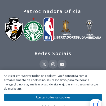
Patrocinadora Oficial
Redes Sociais
Ao clicar em “Aceitar todos os cookies”, você concorda com o
armazenamento de cookies no seu dispositivo para melhorar a
Este site é operado pela Ventmear Brasil LTDA (CNPJ 52.868.380/0001-84), com
navegação no site, analisar o uso do site e ajudar em nossos esforços
endereço na Avenida Brigadeiro Faria Lima, nº 4.055, 3º andar, Itaim Bibi, no
de marketing.
Município de São Paulo, Estado de São Paulo, CEP 04538-133, Brasil - empresa
autorizada a operar apostas de quota fixa em todo território nacional pela
Aceitar todos os cookies
Secretaria de Prêmios e Apostas do Ministério da Fazenda, conforme Portaria nº
247, de 07.02.2025, publicada no DOU em 11.2.2025.