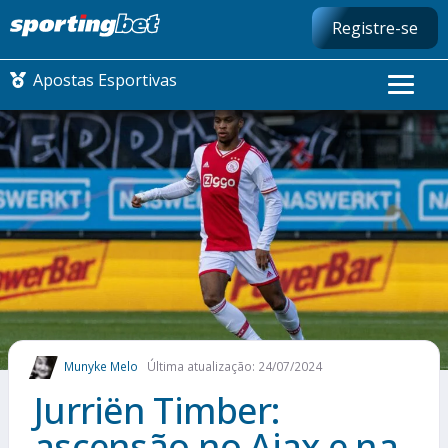
Registre-se
Apostas Esportivas
CONMEBOL LIBERTADORES
FUTEBOL NACIONAL
FUTEBOL INTERNACIONAL
COMO APOSTAR
Munyke Melo
Última atualização: 24/07/2024
MAIS ESPORTES
Jurriën Timber:
ascensão no Ajax e na