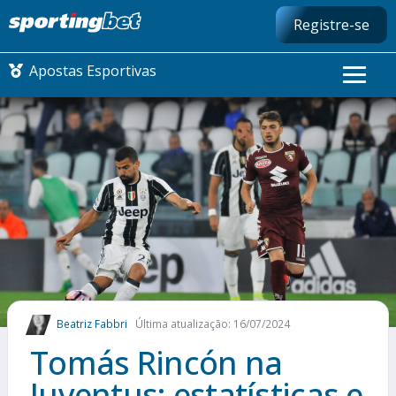
Registre-se
Apostas Esportivas
CONMEBOL LIBERTADORES
FUTEBOL NACIONAL
FUTEBOL INTERNACIONAL
COMO APOSTAR
Beatriz Fabbri
Última atualização: 16/07/2024
MAIS ESPORTES
Tomás Rincón na
Juventus: estatísticas e