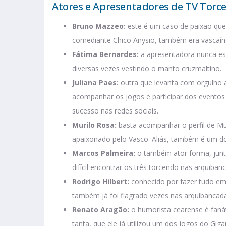
Atores e Apresentadores de TV Torc
Bruno Mazzeo:
este é um caso de paixão que 
comediante Chico Anysio, também era vascaín
Fátima Bernardes:
a apresentadora nunca esc
diversas vezes vestindo o manto cruzmaltino.
Juliana Paes:
outra que levanta com orgulho 
acompanhar os jogos e participar dos eventos
sucesso nas redes sociais.
Murilo Rosa:
basta acompanhar o perfil de Mur
apaixonado pelo Vasco. Aliás, também é um do
Marcos Palmeira:
o também ator forma, junto
difícil encontrar os três torcendo nas arquiban
Rodrigo Hilbert:
conhecido por fazer tudo em
também já foi flagrado vezes nas arquibancada
Renato Aragão:
o humorista cearense é faná
tanta, que ele já utilizou um dos jogos do Gi