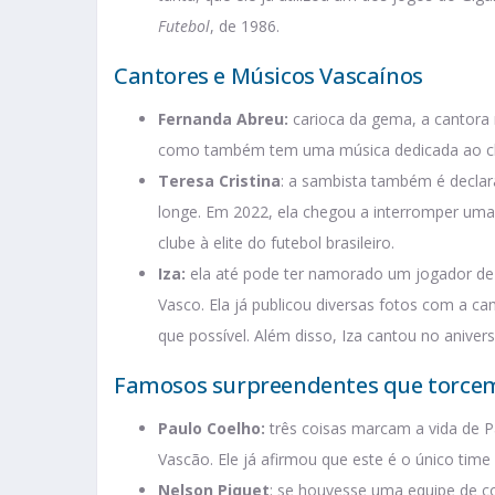
Futebol
, de 1986.
Cantores e Músicos Vascaínos
Fernanda Abreu:
carioca da gema, a cantora
como também tem uma música dedicada ao clu
Teresa Cristina
: a sambista também é decla
longe. Em 2022, ela chegou a interromper uma
clube à elite do futebol brasileiro.
Iza:
ela até pode ter namorado um jogador de 
Vasco. Ela já publicou diversas fotos com a ca
que possível. Além disso, Iza cantou no aniver
Famosos surpreendentes que torcem
Paulo Coelho:
três coisas marcam a vida de Pau
Vascão. Ele já afirmou que este é o único time
Nelson Piquet
: se houvesse uma equipe de co