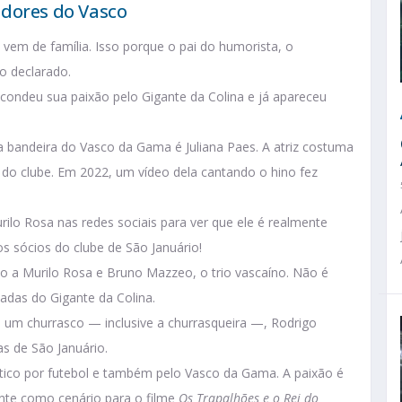
edores do Vasco
vem de família. Isso porque o pai do humorista, o
o declarado.
ondeu sua paixão pelo Gigante da Colina e já apareceu
a bandeira do Vasco da Gama é Juliana Paes. A atriz costuma
 do clube. Em 2022, um vídeo dela cantando o hino fez
ilo Rosa nas redes sociais para ver que ele é realmente
s sócios do clube de São Januário!
 a Murilo Rosa e Bruno Mazzeo, o trio vascaíno. Não é
cadas do Gigante da Colina.
 um churrasco — inclusive a churrasqueira —, Rodrigo
s de São Januário.
tico por futebol e também pelo Vasco da Gama. A paixão é
gante como cenário para o filme
Os Trapalhões e o Rei do