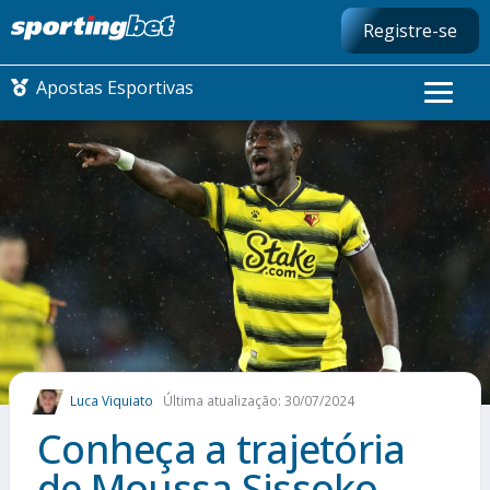
Registre-se
Apostas Esportivas
CONMEBOL LIBERTADORES
FUTEBOL NACIONAL
FUTEBOL INTERNACIONAL
COMO APOSTAR
Luca Viquiato
Última atualização: 30/07/2024
MAIS ESPORTES
Conheça a trajetória
de Moussa Sissoko,