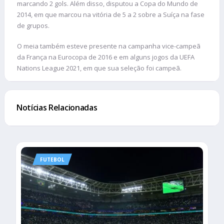
marcando 2 gols. Além disso, disputou a Copa do Mundo de
2014, em que marcou na vitória de 5 a 2 sobre a Suíça na fase
de grupos.
O meia também esteve presente na campanha vice-campeã
da França na Eurocopa de 2016 e em alguns jogos da UEFA
Nations League 2021, em que sua seleção foi campeã.
Notícias Relacionadas
FUTEBOL