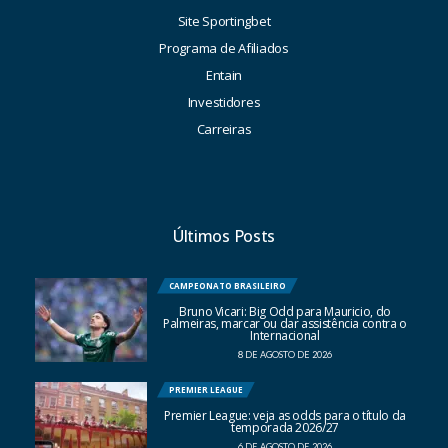
Site Sportingbet
Programa de Afiliados
Entain
Investidores
Carreiras
Últimos Posts
CAMPEONATO BRASILEIRO
Bruno Vicari: Big Odd para Mauricio, do
Palmeiras, marcar ou dar assistência contra o
Internacional
8 DE AGOSTO DE 2026
PREMIER LEAGUE
Premier League: veja as odds para o título da
temporada 2026/27
6 DE AGOSTO DE 2026