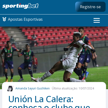
Registre-se
Apostas Esportivas
CONMEBOL LIBERTADORES
FUTEBOL NACIONAL
FUTEBOL INTERNACIONAL
COMO APOSTAR
Amanda Sayuri Gushiken
Última atualização: 10/07/2024
MAIS ESPORTES
Unión La Calera:
conheça o clube que