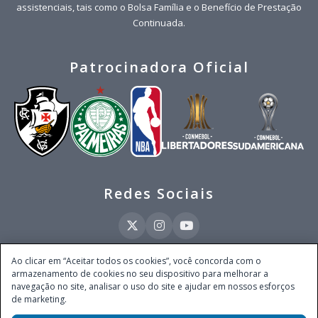
assistenciais, tais como o Bolsa Família e o Benefício de Prestação
Continuada.
Patrocinadora Oficial
Redes Sociais
Ao clicar em “Aceitar todos os cookies”, você concorda com o
armazenamento de cookies no seu dispositivo para melhorar a
Este site é operado pela Ventmear Brasil LTDA (CNPJ 52.868.380/0001-84), com
navegação no site, analisar o uso do site e ajudar em nossos esforços
endereço na Avenida Brigadeiro Faria Lima, nº 4.055, 3º andar, Itaim Bibi, no
de marketing.
Município de São Paulo, Estado de São Paulo, CEP 04538-133, Brasil - empresa
autorizada a operar apostas de quota fixa em todo território nacional pela