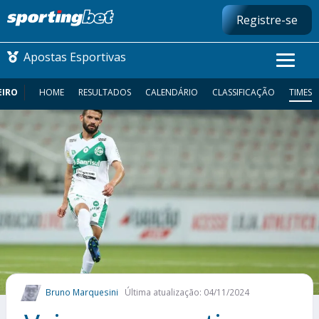
Registre-se
Apostas Esportivas
EIRO
HOME
RESULTADOS
CALENDÁRIO
CLASSIFICAÇÃO
TIMES
CONMEBOL LIBERTADORES
FUTEBOL NACIONAL
FUTEBOL INTERNACIONAL
COMO APOSTAR
MAIS ESPORTES
Bruno Marquesini
Última atualização: 04/11/2024