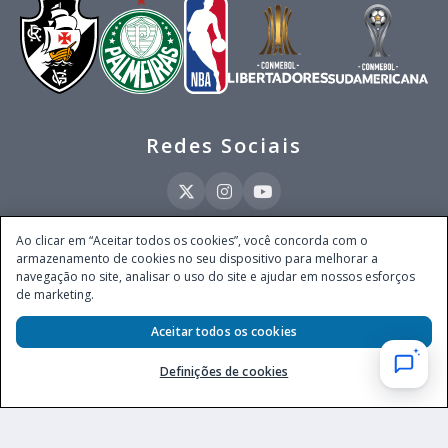
Redes Sociais
Ao clicar em “Aceitar todos os cookies”, você concorda com o
armazenamento de cookies no seu dispositivo para melhorar a
Este site é operado pela Ventmear Brasil LTDA (CNPJ 52.868.380/0001-84), com
navegação no site, analisar o uso do site e ajudar em nossos esforços
endereço na Avenida Brigadeiro Faria Lima, nº 4.055, 3º andar, Itaim Bibi, no
de marketing.
Município de São Paulo, Estado de São Paulo, CEP 04538-133, Brasil - empresa
autorizada a operar apostas de quota fixa em todo território nacional pela
Aceitar todos os cookies
Secretaria de Prêmios e Apostas do Ministério da Fazenda, conforme Portaria nº
247, de 07.02.2025, publicada no DOU em 11.2.2025.
Definições de cookies