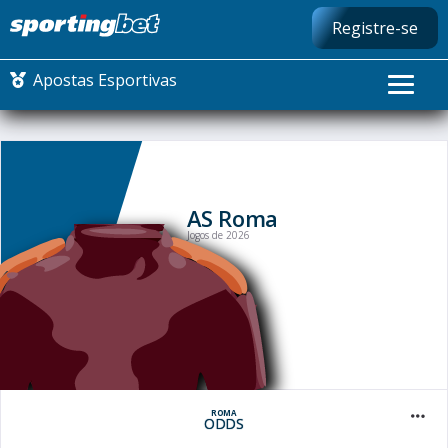
Registre-se
Apostas Esportivas
CONMEBOL LIBERTADORES
AS Roma
FUTEBOL NACIONAL
Jogos de 2026
FUTEBOL INTERNACIONAL
COMO APOSTAR
MAIS ESPORTES
ROMA
ODDS