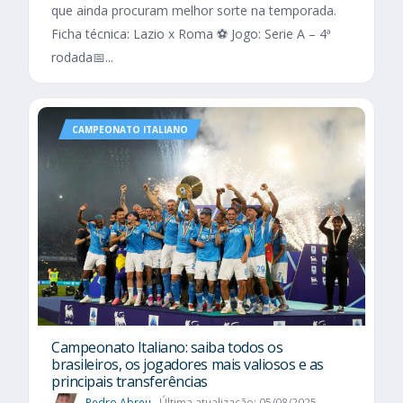
que ainda procuram melhor sorte na temporada.
Ficha técnica: Lazio x Roma ⚽ Jogo: Serie A – 4ª
rodada📅...
CAMPEONATO ITALIANO
Campeonato Italiano: saiba todos os
brasileiros, os jogadores mais valiosos e as
principais transferências
Pedro Abreu
Última atualização: 05/08/2025