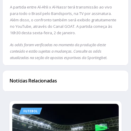
A partida entre Al-Ahli x Al-Nassr terá transmissão ao vivo
para todo o Brasil pelo Bandsports, na TV por assinatura.
Além disso, o confronto também será exibido gratuitamente
no YouTube, através do Canal GOAT. A partida começa às
16h30 desta sexta-feira, 2 de janeiro.
As odds foram verificadas no momento da produção deste
conteúdo e estão sujeitas a mudanças. Consulte as odds
atualizadas na seção de apostas esportivas da Sportingbet.
Notícias Relacionadas
FUTEBOL