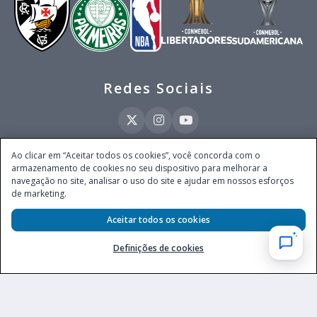
Redes Sociais
Ao clicar em “Aceitar todos os cookies”, você concorda com o
armazenamento de cookies no seu dispositivo para melhorar a
Este site é operado pela Ventmear Brasil LTDA (CNPJ 52.868.380/0001-84), com
navegação no site, analisar o uso do site e ajudar em nossos esforços
endereço na Avenida Brigadeiro Faria Lima, nº 4.055, 3º andar, Itaim Bibi, no
de marketing.
Município de São Paulo, Estado de São Paulo, CEP 04538-133, Brasil - empresa
autorizada a operar apostas de quota fixa em todo território nacional pela
Secretaria de Prêmios e Apostas do Ministério da Fazenda, conforme Portaria nº
Aceitar todos os cookies
247, de 07.02.2025, publicada no DOU em 11.2.2025.
Definições de cookies