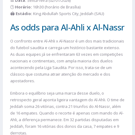
📅
Data:
Sexta-feira (02/01/2026)
🕒
Horário:
16h30 (horário de Brasília)
🏟️
Estádio:
King Abdullah Sports City, Jeddah (SAU)
As odds para Al-Ahli x Al-Nassr
O confronto entre Al-Ahli x Al-Nassr é um dos mais tradicionais
do futebol saudita e carrega um histórico bastante extenso.
As duas equipes já se enfrentaram 63 vezes em competições
nacionais e continentais, com ampla maioria dos duelos
acontecendo pela Liga Saudita. Por isso, trata-se de um
clássico que costuma atrair atenção do mercado e dos
apostadores.
Embora o equilíbrio seja uma marca desse duelo, o
retrospecto geral aponta ligeira vantagem do Al-Ahli. O time de
Jeddah soma 26 vitórias, contra 21 triunfos do Al-Nassr, além
de 16 empates. Quando o recorte é apenas com mando do Al-
Ahli, a diferença permanece. Em 32 partidas disputadas em
Jeddah, foram 16 vitórias dos donos da casa, 7 empates e 9
derrotas.