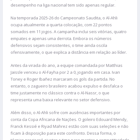
desempenho na liga nacional tem sido apenas regular.
Na temporada 2025-26 do Campeonato Saudita, o Al-Ahli
ocupa atualmente a quarta colocação, com 22 pontos
somados em 11 jogos. A campanha inclui seis vitórias, quatro
empates e apenas uma derrota. Embora os números
defensivos sejam consistentes, o time ainda oscila
ofensivamente, o que explica a distância em relação ao líder.
Antes da virada do ano, a equipe comandada por Matthias
Jaissle venceu o Al-Fayha por 2 a 0, jogando em casa. Ivan
Toney e Roger Ibañez marcaram os gols da partida. No
entanto, o zagueiro brasileiro acabou expulso e desfalca o
time justamente no clássico contra o Al-Nassr, o que
representa uma baixa relevante no setor defensivo.
Além disso, o Al-Ahli sofre com ausências importantes por
conta da Copa Africana de Nações. O goleiro Edouard Mendy,
Franck Kessié e Riyad Mahrez estão com suas seleções e não
ficam à disposição para este confronto. Dessa forma, o