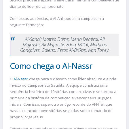
técnico precisará ajustar o time para manter a competitividade
diante do líder do campeonato.
Com essas ausências, o Al-Ahli pode ir a campo com a
seguinte formação:
Al-Sanbi; Matteo Dams, Merih Demiral, Ali
Majrashi, Ali Majrashi; Edoa, Millot, Matheus
Gonçalves, Galeno; Feras Al-Brikan, Ivan Toney.
Como chega o Al-Nassr
O
Al-Nassr
chega para o clássico como líder absoluto e ainda
invicto no Campeonato Saudita. A equipe construiu uma
sequência histórica de 10 vitórias consecutivas e se tornou a
primeira da história da competição a vencer seus 10 jogos
iniciais. Com isso, superou o antigo recorde do Al-Hilal, que
havia alcançado nove vitórias seguidas sob o comando do
próprio Jorge Jesus.
Entretanto, na rodada mais recente, o time deixou escapar os