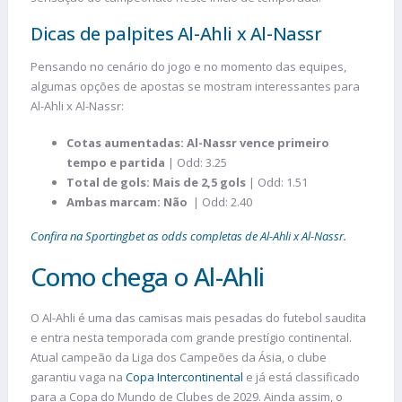
Dicas de palpites Al-Ahli x Al-Nassr
Pensando no cenário do jogo e no momento das equipes,
algumas opções de apostas se mostram interessantes para
Al-Ahli x Al-Nassr:
Cotas aumentadas: Al-Nassr vence primeiro
tempo e partida
| Odd: 3.25
Total de gols: Mais de 2,5 gols
| Odd: 1.51
Ambas marcam:
Não
| Odd: 2.40
Confira na Sportingbet as odds completas de Al-Ahli x Al-Nassr.
Como chega o Al-Ahli
O Al-Ahli é uma das camisas mais pesadas do futebol saudita
e entra nesta temporada com grande prestígio continental.
Atual campeão da Liga dos Campeões da Ásia, o clube
garantiu vaga na
Copa Intercontinental
e já está classificado
para a Copa do Mundo de Clubes de 2029. Ainda assim, o