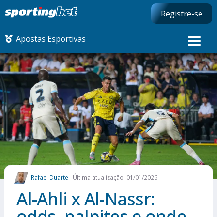
Registre-se
Apostas Esportivas
CONMEBOL LIBERTADORES
FUTEBOL NACIONAL
FUTEBOL INTERNACIONAL
COMO APOSTAR
Rafael Duarte
Última atualização: 01/01/2026
MAIS ESPORTES
Al-Ahli x Al-Nassr:
odds, palpites e onde