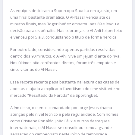
As equipes decidiram a Supercopa Saudita em agosto, em
uma final bastante dramática. O Al-Nassr vencia até os
minutos finais, mas Roger Ibañez empatou aos 89 e levou a
decisão para os pênaltis. Nas cobranças, o Al-Ahli foi perfeito
e venceu por 5 a 3, conquistando o título de forma heroica.
Por outro lado, considerando apenas partidas resolvidas
dentro dos 90 minutos, o Al-Ahli vive um jejum diante do rival.
Nos últimos oito confrontos diretos, foram três empates e
cinco vitórias do Al-Nassr.
Esse recorte recente pesa bastante na leitura das casas de
apostas e ajuda a explicar o favoritismo do time visitante no
mercado “Resultado da Partida” da Sportingbet.
Além disso, o elenco comandado por Jorge Jesus chama
atenção pelo nível técnico e pela regularidade. Com nomes
como Cristiano Ronaldo, João Félix e outros destaques
internacionais, o Al-Nassr se consolidou como a grande
sensação do campeonato neste início de temporada.