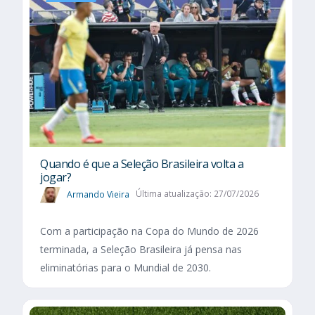
Quando é que a Seleção Brasileira volta a
jogar?
Armando Vieira
Última atualização: 27/07/2026
Com a participação na Copa do Mundo de 2026
terminada, a Seleção Brasileira já pensa nas
eliminatórias para o Mundial de 2030.