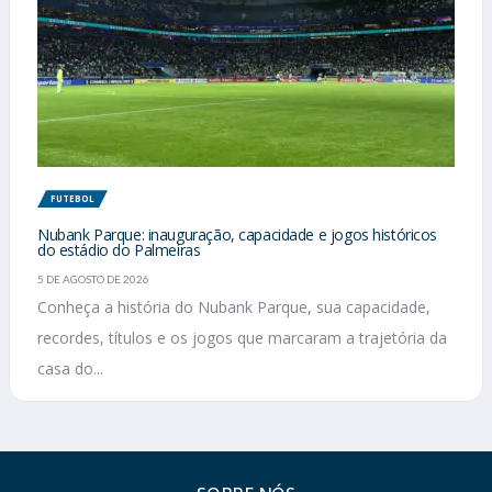
FUTEBOL
Nubank Parque: inauguração, capacidade e jogos históricos
do estádio do Palmeiras
5 DE AGOSTO DE 2026
Conheça a história do Nubank Parque, sua capacidade,
recordes, títulos e os jogos que marcaram a trajetória da
casa do...