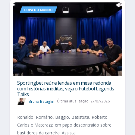
COPA DO MUNDO
Sportingbet reúne lendas em mesa redonda
com histórias inéditas; veja o Futebol Legends
Talks
Bruno Bataglin
Última atualização: 27/07/2026
Ronaldo, Romário, Baggio, Batistuta, Roberto
Carlos e Materazzi em papo descontraído sobre
bastidores da carreira. Assista!