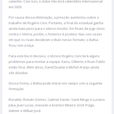
caminho. Com isso, o clube não terá calendário internacional
em 2026.
Por causa dessa eliminação, a pressão aumentou sobre o
trabalho de Rogério Ceni. Portanto, a final do estadual ganha
ainda mais peso para o elenco tricolor. Em finais de jogo único
contra o Vitória, porém, o histórico é positivo. Nas seis vezes
em que os rivais decidiram o título nesse formato, o Bahia
ficou com a taça.
Para este Ba-Vi decisivo, o técnico Rogério Ceni terá alguns
problemas para montar a equipe. Kanu, Gilberto e Ruan Pablo
estão fora. Além disso, David Duarte e Michel Araújo ainda
são dúvidas.
Dessa forma, o Bahia pode entrar em campo com a seguinte
formação:
Ronaldo; Román Gómez, Gabriel Xavier, Santi Mingo e Luciano
Juba; Jean Lucas, Acevedo e Everton Ribeiro; Erick Pulga,
Ademir e Willian José.