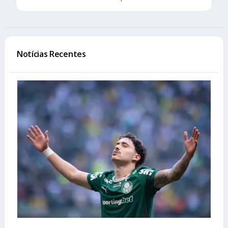
Notícias Recentes