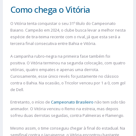
Como chega o Vitória
O Vitória tenta conquistar o seu 31º título do Campeonato
Baiano. Campeão em 2024, o clube busca levar a melhor nesta
espécie de tira-teima recente com o rival, já que esta será a
terceira final consecutiva entre Bahia e Vitória.
A campanha rubro-negra na primeira fase também foi
positiva. O Vitória terminou na segunda colocação, com quatro
vitórias, quatro empates e apenas uma derrota.
Curiosamente, esse único revés foi justamente no clássico
contra o Bahia. Na ocasião, o Tricolor venceu por 1 a 0, com gol
de Dell.
Entretanto, o início de
Campeonato Brasileiro
não tem sido tão
animador. O Vitória venceu o Remo na estreia, mas depois
sofreu duas derrotas seguidas, contra Palmeiras e Flamengo.
Mesmo assim, o time conseguiu chegar à final do estadual. Na
semifinal contra o Jacuipense, o Vitória encontrou bastante