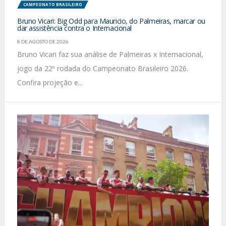
CAMPEONATO BRASILEIRO
Bruno Vicari: Big Odd para Mauricio, do Palmeiras, marcar ou
dar assistência contra o Internacional
8 DE AGOSTO DE 2026
Bruno Vicari faz sua análise de Palmeiras x Internacional,
jogo da 22ª rodada do Campeonato Brasileiro 2026.
Confira projeção e...