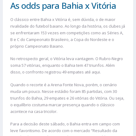
As odds para Bahia x Vitória
O clássico entre Bahia x Vitória é, sem dúvida, o de maior
rivalidade do futebol baiano. Ao longo da história, os clubes já
se enfrentaram 153 vezes em competições como as Séries A,
B e C do Campeonato Brasileiro, a Copa do Nordeste e o
próprio Campeonato Baiano.
No retrospecto geral, o Vitória leva vantagem. O Rubro-Negro
soma 57 vitórias, enquanto o Bahia tem 47 triunfos. Além
disso, o confronto registrou 49 empates até aqui.
Quando o recorte é a Arena Fonte Nova, porém, o cenário
muda um pouco. Nesse estádio foram 85 partidas, com 30
triunfos do Bahia, 29 empates e 26 vitórias do Vitória. Ou seja,
o equilíbrio costuma marcar presença quando o clássico
acontece na casa tricolor.
Para a decisão deste sábado, o Bahia entra em campo com
leve favoritismo. De acordo com o mercado “Resultado da