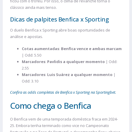
ficou com o troféu. Por isso, o clima de revanche torna o
clássico ainda mais tenso.
Dicas de palpites Benfica x Sporting
O duelo Benfica x Sporting abre boas oportunidades de
análise e apostas.
Cotas aumentadas
:
Benfica vence e ambas marcam
| Odd: 5.50
Marcadores
:
Pavlidis a qualquer momento
| Odd:
2.55
Marcadores
:
Luis Suárez a qualquer momento
|
Odd: 3.10
Confira as odds completas de Benfica x Sporting na Sportingbet.
Como chega o Benfica
O Benfica vem de uma temporada doméstica fraca em 2024-
25. Embora tenha terminado como vice no Campeonato
Português e na Taça de Portugal, o desempenho ficou abaixo