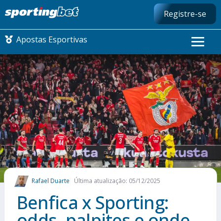
Registre-se
Apostas Esportivas
CONMEBOL LIBERTADORES
FUTEBOL NACIONAL
FUTEBOL INTERNACIONAL
COMO APOSTAR
Rafael Duarte
Última atualização: 05/12/2025
MAIS ESPORTES
Benfica x Sporting:
odds, palpites e onde