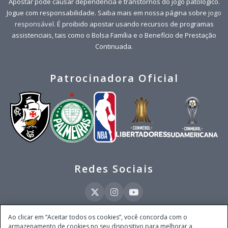
Apostar pode causar dependência e transtornos do jogo patológico.
Jogue com responsabilidade. Saiba mais em nossa página sobre
jogo
responsável
. É proibido apostar usando recursos de programas
assistenciais, tais como o Bolsa Família e o Benefício de Prestação
Continuada.
Patrocinadora Oficial
Redes Sociais
Ao clicar em “Aceitar todos os cookies”, você concorda com o
armazenamento de cookies no seu dispositivo para melhorar a
Este site é operado pela Ventmear Brasil LTDA (CNPJ 52.868.380/0001-84), com