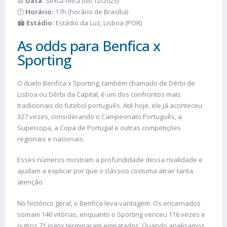
📅
Data:
Sexta-feira (05/12/2025)
🕒
Horário:
17h (horário de Brasília)
🏟️
Estádio:
Estádio da Luz, Lisboa (POR)
As odds para Benfica x
Sporting
O duelo Benfica x Sporting, também chamado de Dérbi de
Lisboa ou Dérbi da Capital, é um dos confrontos mais
tradicionais do futebol português. Até hoje, ele já aconteceu
327 vezes, considerando o Campeonato Português, a
Supercopa, a Copa de Portugal e outras competições
regionais e nacionais.
Esses números mostram a profundidade dessa rivalidade e
ajudam a explicar por que o clássico costuma atrair tanta
atenção.
No histórico geral, o Benfica leva vantagem. Os encarnados
somam 140 vitórias, enquanto o Sporting venceu 116 vezes e
outros 71 jogos terminaram empatados. Quando analisamos