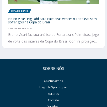
COPA DO BRASIL
Bruno Vicari: Big Odd para Palmeiras vencer o Fortaleza sem
sofrer gols na Copa do Brasil
5 DE AGOSTO DE 2026
Bruno Vicari faz sua análise de Fortaleza x Palmeiras, jogo
de volta das oitavas da Copa do Brasil. Confira projeção...
SOBRE NÓS
Quem Somos
Logo da Sportingbet
Autores
Contato
Ouvidoria