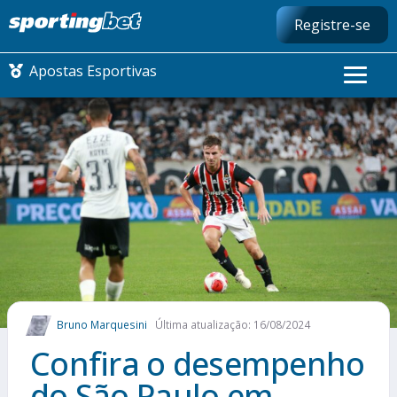
Registre-se
Apostas Esportivas
CONMEBOL LIBERTADORES
FUTEBOL NACIONAL
FUTEBOL INTERNACIONAL
COMO APOSTAR
Bruno Marquesini
Última atualização: 16/08/2024
MAIS ESPORTES
Confira o desempenho
do São Paulo em