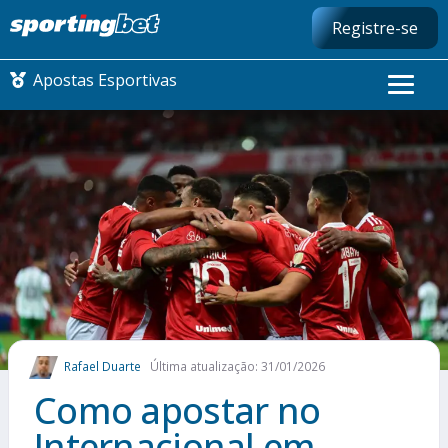
Registre-se
Apostas Esportivas
CONMEBOL LIBERTADORES
FUTEBOL NACIONAL
FUTEBOL INTERNACIONAL
COMO APOSTAR
Rafael Duarte
Última atualização: 31/01/2026
MAIS ESPORTES
Como apostar no
Internacional em