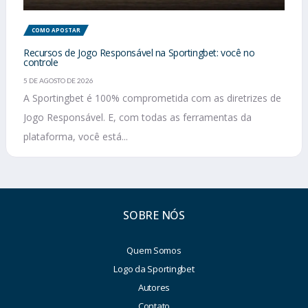
COMO APOSTAR
Recursos de Jogo Responsável na Sportingbet: você no
controle
5 DE AGOSTO DE 2026
A Sportingbet é 100% comprometida com as diretrizes de
Jogo Responsável. E, com todas as ferramentas da
plataforma, você está...
SOBRE NÓS
Quem Somos
Logo da Sportingbet
Autores
Contato