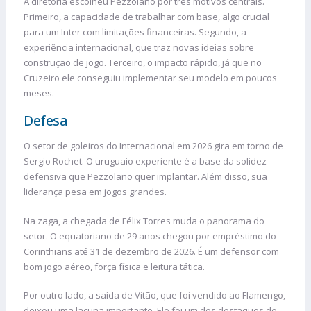
A diretoria escolheu Pezzolano por três motivos centrais.
Primeiro, a capacidade de trabalhar com base, algo crucial
para um Inter com limitações financeiras. Segundo, a
experiência internacional, que traz novas ideias sobre
construção de jogo. Terceiro, o impacto rápido, já que no
Cruzeiro ele conseguiu implementar seu modelo em poucos
meses.
Defesa
O setor de goleiros do Internacional em 2026 gira em torno de
Sergio Rochet. O uruguaio experiente é a base da solidez
defensiva que Pezzolano quer implantar. Além disso, sua
liderança pesa em jogos grandes.
Na zaga, a chegada de Félix Torres muda o panorama do
setor. O equatoriano de 29 anos chegou por empréstimo do
Corinthians até 31 de dezembro de 2026. É um defensor com
bom jogo aéreo, força física e leitura tática.
Por outro lado, a saída de Vitão, que foi vendido ao Flamengo,
deixou uma lacuna importante. Ele foi um dos destaques do