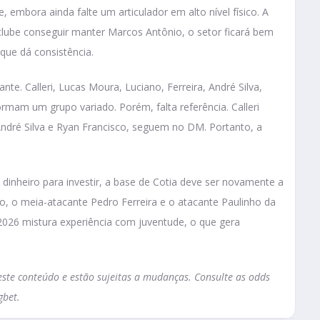
 embora ainda falte um articulador em alto nível físico. A
clube conseguir manter Marcos Antônio, o setor ficará bem
que dá consistência.
te. Calleri, Lucas Moura, Luciano, Ferreira, André Silva,
rmam um grupo variado. Porém, falta referência. Calleri
André Silva e Ryan Francisco, seguem no DM. Portanto, a
inheiro para investir, a base de Cotia deve ser novamente a
erto, o meia-atacante Pedro Ferreira e o atacante Paulinho da
2026 mistura experiência com juventude, o que gera
te conteúdo e estão sujeitas a mudanças. Consulte as odds
gbet.