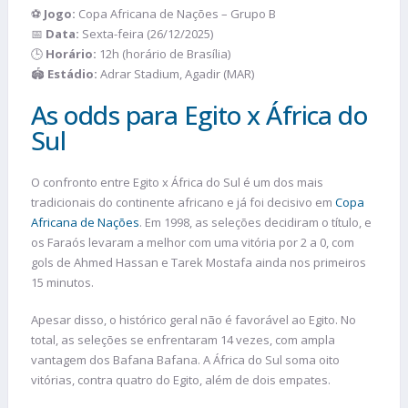
⚽
Jogo:
Copa Africana de Nações – Grupo B
📅
Data:
Sexta-feira (26/12/2025)
🕒
Horário:
12h (horário de Brasília)
🏟️
Estádio:
Adrar Stadium, Agadir (MAR)
As odds para Egito x África do
Sul
O confronto entre Egito x África do Sul é um dos mais
tradicionais do continente africano e já foi decisivo em
Copa
Africana de Nações
. Em 1998, as seleções decidiram o título, e
os Faraós levaram a melhor com uma vitória por 2 a 0, com
gols de Ahmed Hassan e Tarek Mostafa ainda nos primeiros
15 minutos.
Apesar disso, o histórico geral não é favorável ao Egito. No
total, as seleções se enfrentaram 14 vezes, com ampla
vantagem dos Bafana Bafana. A África do Sul soma oito
vitórias, contra quatro do Egito, além de dois empates.