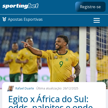
Registre-se
Apostas Esportivas
CONMEBOL LIBERTADORES
FUTEBOL NACIONAL
FUTEBOL INTERNACIONAL
COMO APOSTAR
Rafael Duarte
Última atualização: 26/12/2025
MAIS ESPORTES
Egito x África do Sul:
odds, palpites e onde