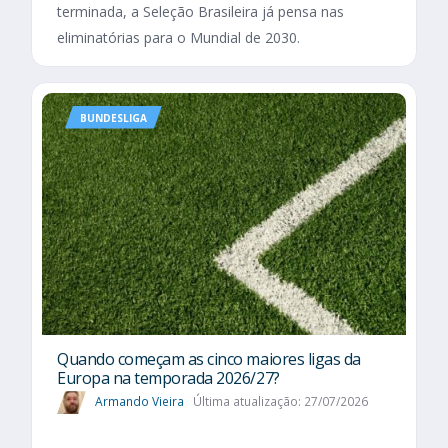
terminada, a Seleção Brasileira já pensa nas
eliminatórias para o Mundial de 2030.
BUNDESLIGA
Quando começam as cinco maiores ligas da
Europa na temporada 2026/27?
Armando Vieira
Última atualização: 27/07/2026