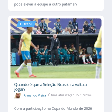
pode elevar a equipe a outro patamar?
FUTEBOL
Quando é que a Seleção Brasileira volta a
jogar?
Armando Vieira
Última atualização: 27/07/2026
Com a participação na Copa do Mundo de 2026