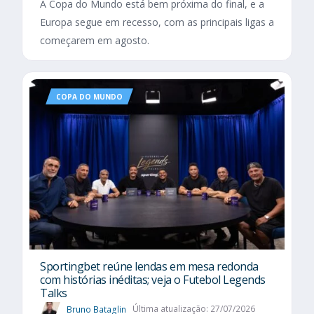
A Copa do Mundo está bem próxima do final, e a
Europa segue em recesso, com as principais ligas a
começarem em agosto.
COPA DO MUNDO
Sportingbet reúne lendas em mesa redonda
com histórias inéditas; veja o Futebol Legends
Talks
Bruno Bataglin
Última atualização: 27/07/2026