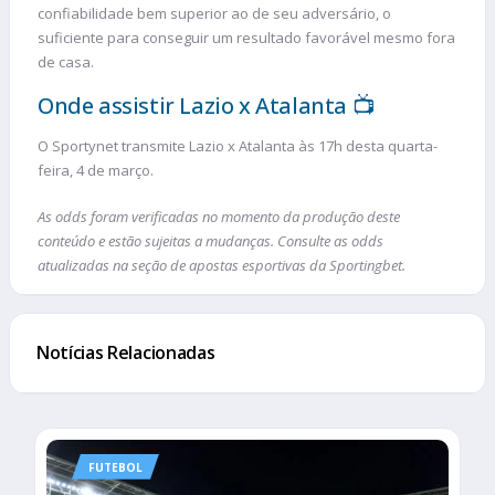
confiabilidade bem superior ao de seu adversário, o
suficiente para conseguir um resultado favorável mesmo fora
de casa.
Onde assistir Lazio x Atalanta 📺
O Sportynet transmite Lazio x Atalanta às 17h desta quarta-
feira, 4 de março.
As odds foram verificadas no momento da produção deste
conteúdo e estão sujeitas a mudanças. Consulte as odds
atualizadas na seção de apostas esportivas da Sportingbet.
Notícias Relacionadas
FUTEBOL