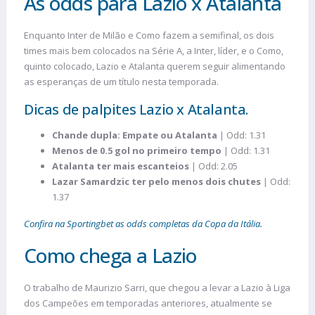
As odds para Lazio x Atalanta
Enquanto Inter de Milão e Como fazem a semifinal, os dois
times mais bem colocados na Série A, a Inter, líder, e o Como,
quinto colocado, Lazio e Atalanta querem seguir alimentando
as esperanças de um título nesta temporada.
Dicas de palpites Lazio x Atalanta.
Chande dupla: Empate ou Atalanta
| Odd: 1.31
Menos de 0.5 gol no primeiro tempo
| Odd: 1.31
Atalanta ter mais escanteios
| Odd: 2.05
Lazar Samardzic ter pelo menos dois chutes
| Odd:
1.37
Confira na Sportingbet as odds completas da Copa da Itália.
Como chega a Lazio
O trabalho de Maurizio Sarri, que chegou a levar a Lazio à Liga
dos Campeões em temporadas anteriores, atualmente se