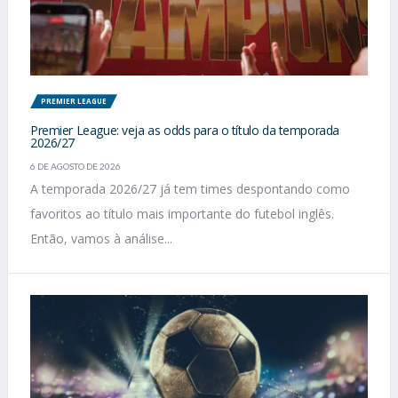
PREMIER LEAGUE
Premier League: veja as odds para o título da temporada
2026/27
6 DE AGOSTO DE 2026
A temporada 2026/27 já tem times despontando como
favoritos ao título mais importante do futebol inglês.
Então, vamos à análise...