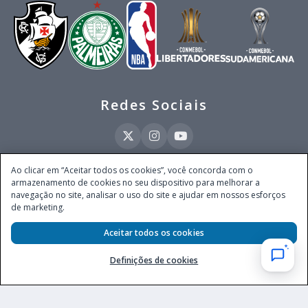
Redes Sociais
Ao clicar em “Aceitar todos os cookies”, você concorda com o
armazenamento de cookies no seu dispositivo para melhorar a
Este site é operado pela Ventmear Brasil LTDA (CNPJ 52.868.380/0001-84), com
navegação no site, analisar o uso do site e ajudar em nossos esforços
endereço na Avenida Brigadeiro Faria Lima, nº 4.055, 3º andar, Itaim Bibi, no
de marketing.
Município de São Paulo, Estado de São Paulo, CEP 04538-133, Brasil - empresa
autorizada a operar apostas de quota fixa em todo território nacional pela
Secretaria de Prêmios e Apostas do Ministério da Fazenda, conforme Portaria nº
Aceitar todos os cookies
247, de 07.02.2025, publicada no DOU em 11.2.2025.
Definições de cookies