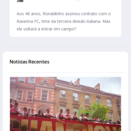
Aos 46 anos, Ronaldinho assinou contrato com o
Ravenna FC, time da terceira divisão italiana. Mas
ele voltará a entrar em campo?
Notícias Recentes