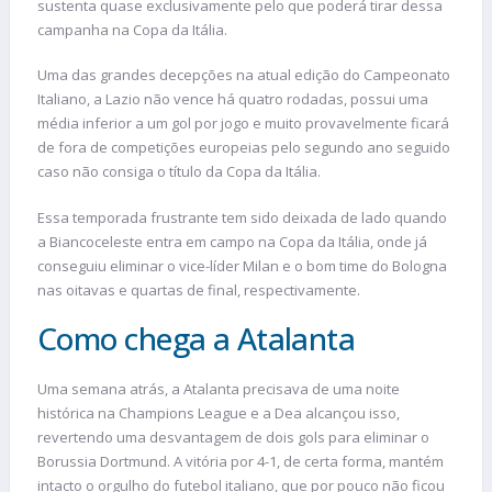
sustenta quase exclusivamente pelo que poderá tirar dessa
campanha na Copa da Itália.
Uma das grandes decepções na atual edição do Campeonato
Italiano, a Lazio não vence há quatro rodadas, possui uma
média inferior a um gol por jogo e muito provavelmente ficará
de fora de competições europeias pelo segundo ano seguido
caso não consiga o título da Copa da Itália.
Essa temporada frustrante tem sido deixada de lado quando
a Biancoceleste entra em campo na Copa da Itália, onde já
conseguiu eliminar o vice-líder Milan e o bom time do Bologna
nas oitavas e quartas de final, respectivamente.
Como chega a Atalanta
Uma semana atrás, a Atalanta precisava de uma noite
histórica na Champions League e a Dea alcançou isso,
revertendo uma desvantagem de dois gols para eliminar o
Borussia Dortmund. A vitória por 4-1, de certa forma, mantém
intacto o orgulho do futebol italiano, que por pouco não ficou