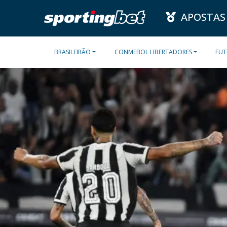
APOSTAS
BRASILEIRÃO
CONMEBOL LIBERTADORES
FUT