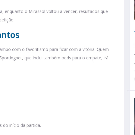
, enquanto o Mirassol voltou a vencer, resultados que
petição.
antos
ampo com o favoritismo para ficar com a vitória. Quem
Sportingbet, que inclui também odds para o empate, irá
 do início da partida.