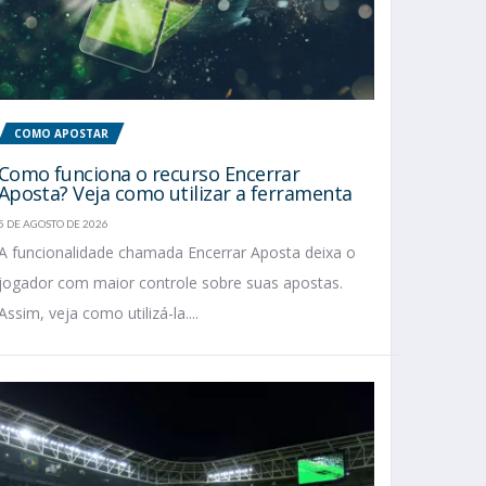
COMO APOSTAR
Como funciona o recurso Encerrar
Aposta? Veja como utilizar a ferramenta
5 DE AGOSTO DE 2026
A funcionalidade chamada Encerrar Aposta deixa o
jogador com maior controle sobre suas apostas.
Assim, veja como utilizá-la....