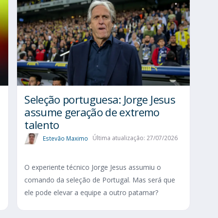
Seleção portuguesa: Jorge Jesus
assume geração de extremo
talento
Estevão Maximo
Última atualização: 27/07/2026
O experiente técnico Jorge Jesus assumiu o
comando da seleção de Portugal. Mas será que
ele pode elevar a equipe a outro patamar?