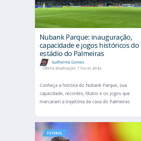
Nubank Parque: inauguração,
capacidade e jogos históricos do
estádio do Palmeiras
Guilherme Gomes
Última atualização: 1 horas atrás
Conheça a história do Nubank Parque, sua
capacidade, recordes, títulos e os jogos que
marcaram a trajetória da casa do Palmeiras.
FUTEBOL