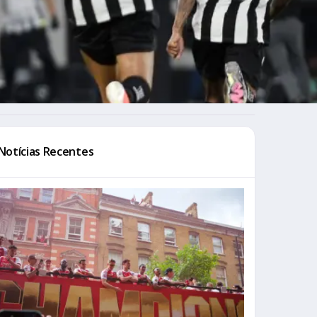
Notícias Recentes