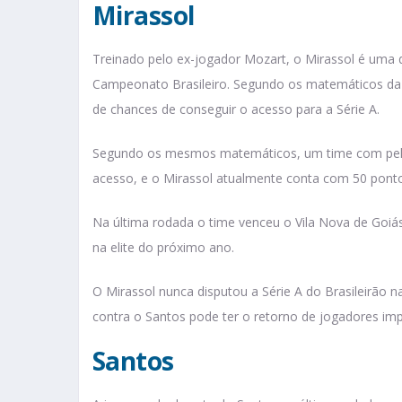
Mirassol
Treinado pelo ex-jogador Mozart, o Mirassol é uma
Campeonato Brasileiro. Segundo os matemáticos da
de chances de conseguir o acesso para a Série A.
Segundo os mesmos matemáticos, um time com pelo
acesso, e o Mirassol atualmente conta com 50 pont
Na última rodada o time venceu o Vila Nova de Goi
na elite do próximo ano.
O Mirassol nunca disputou a Série A do Brasileirão n
contra o Santos pode ter o retorno de jogadores imp
Santos