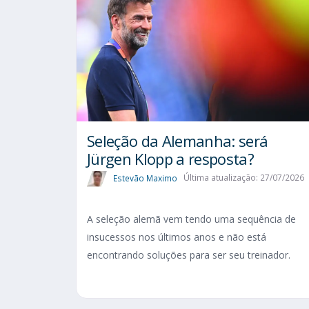
Seleção da Alemanha: será
Jürgen Klopp a resposta?
Estevão Maximo
Última atualização: 27/07/2026
A seleção alemã vem tendo uma sequência de
insucessos nos últimos anos e não está
encontrando soluções para ser seu treinador.