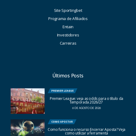
Site Sportingbet
Programa de Afiliados
Entain
Investidores
Carreiras
Últimos Posts
PREMIER LEAGUE
Premier League: veja as odds para o título da
temporada 2026/27
6 DE AGOSTO DE 2026
COMO APOSTAR
Como funciona o recurso Encerrar Aposta? Veja
como utilizar a ferramenta