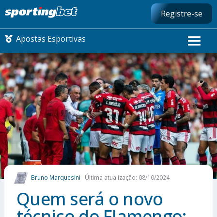
Registre-se
Apostas Esportivas
CONMEBOL LIBERTADORES
FUTEBOL NACIONAL
FUTEBOL INTERNACIONAL
COMO APOSTAR
Bruno Marquesini
Última atualização: 08/10/2024
MAIS ESPORTES
Quem será o novo
técnico do Flamengo: