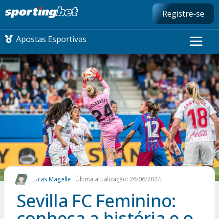
Registre-se
Apostas Esportivas
CONMEBOL LIBERTADORES
FUTEBOL NACIONAL
FUTEBOL INTERNACIONAL
COMO APOSTAR
Lucas Magelle
Última atualização: 26/06/2024
MAIS ESPORTES
Sevilla FC Feminino:
conheça a história e o