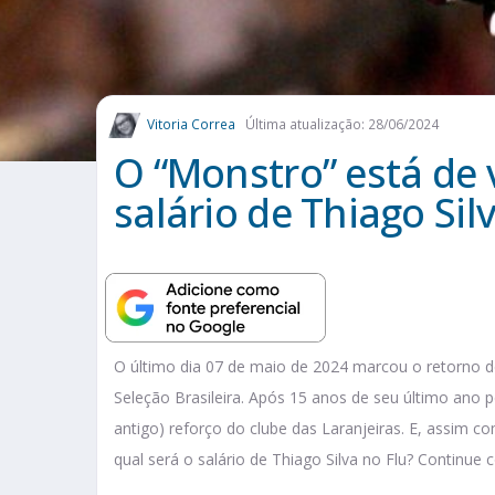
Vitoria Correa
Última atualização: 28/06/2024
O “Monstro” está de v
salário de Thiago Si
O último dia 07 de maio de 2024 marcou o retorno 
Seleção Brasileira. Após 15 anos de seu último ano
antigo) reforço do clube das Laranjeiras. E, assim c
qual será o salário de Thiago Silva no Flu? Continue 