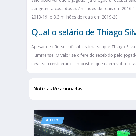
atingiram a casa dos 5,7 milhões de reais em 2016-1
2018-19, e 8,3 milhões de reais em 2019-20.
Qual o salário de Thiago Si
Apesar de não ser oficial, estima-se que Thiago Silva
Fluminense. O valor se difere do recebido pelo joga
deve-se considerar os impostos que caem sobre o valo
Notícias Relacionadas
FUTEBOL