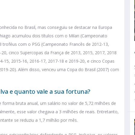
conhecida no Brasil, mas conseguiu se destacar na Europa
Thiago acumulou dois títulos com o Milan (Campeonato
, 23 troféus com o PSG (Campeonato Francês de 2012-13,
-20, cinco Supercopas da França de 2013, 2015, 2017, 2018
14-15, 2015-16, 2016-17, 2017-18 e 2019-20, e cinco Copas
2019-20). Além disso, venceu uma Copa do Brasil (2007) com
ilva e quanto vale a sua fortuna?
 forma bruta anual, um salário no valor de 5,72 milhões de
almente, esse valor chegava a 3 milhões de reais. Entretanto,
tante se reduziu a 1,7 milhão por mês.
rios extraordinários defendendo o PSG. Inclusive, os valores