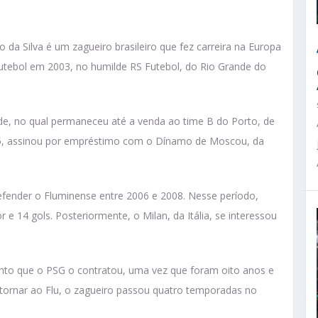
da Silva é um zagueiro brasileiro que fez carreira na Europa
futebol em 2003, no humilde RS Futebol, do Rio Grande do
ude, no qual permaneceu até a venda ao time B do Porto, de
05, assinou por empréstimo com o Dínamo de Moscou, da
efender o Fluminense entre 2006 e 2008. Nesse período,
r e 14 gols. Posteriormente, o Milan, da Itália, se interessou
nto que o PSG o contratou, uma vez que foram oito anos e
retornar ao Flu, o zagueiro passou quatro temporadas no