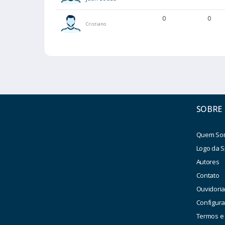
0
0
Cristiano
SOBRE
Quem So
Logo da S
Autores
Contato
Ouvidori
Configur
Termos e