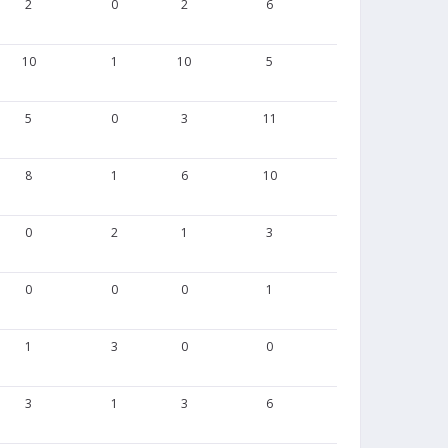
2
0
2
6
3
0
10
1
10
5
10
0
5
0
3
11
5
0
8
1
6
10
9
0
0
2
1
3
1
0
0
0
0
1
0
0
1
3
0
0
0
0
3
1
3
6
4
0