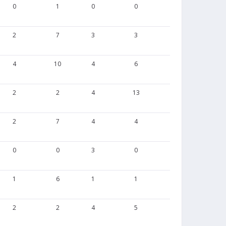
0
1
0
0
0
0
2
7
3
3
0
0
4
10
4
6
1
0
2
2
4
13
11
0
2
7
4
4
4
0
0
0
3
0
3
0
1
6
1
1
2
0
2
2
4
5
1
0