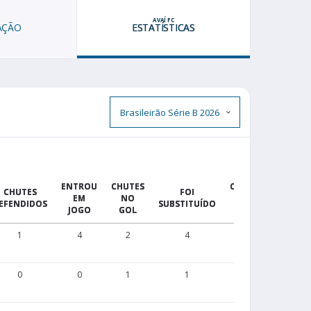
AVAÍ FC
AÇÃO
ESTATÍSTICAS
ENTROU
CHUTES
CHUTES
2º
CHUTES
FOI
EM
NO
PARA
CARTÃ
EFENDIDOS
SUBSTITUÍDO
JOGO
GOL
FORA
AMARE
1
4
2
4
3
0
0
0
1
1
3
0