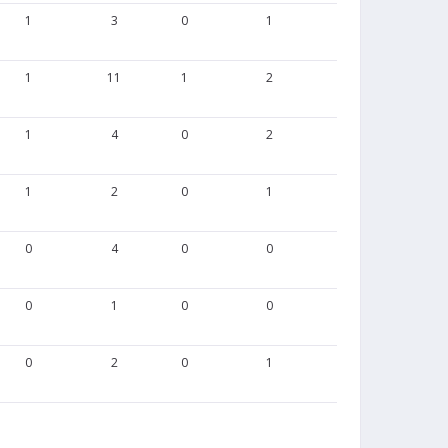
1
3
0
1
2
0
1
11
1
2
1
0
1
4
0
2
1
0
1
2
0
1
0
0
0
4
0
0
0
0
0
1
0
0
0
0
0
2
0
1
0
0