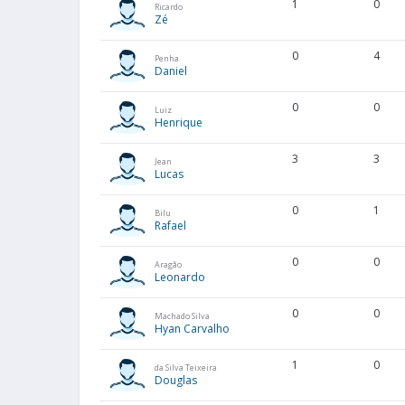
1
0
Ricardo
Zé
0
4
Penha
Daniel
0
0
Luiz
Henrique
3
3
Jean
Lucas
0
1
Bilu
Rafael
0
0
Aragão
Leonardo
0
0
Machado Silva
Hyan Carvalho
1
0
da Silva Teixeira
Douglas