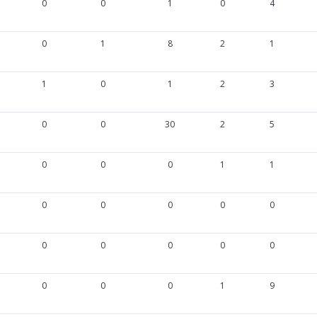
0
0
1
0
4
0
1
8
2
1
1
0
1
2
3
0
0
30
2
5
0
0
0
1
1
0
0
0
0
0
0
0
0
0
0
0
0
0
1
9