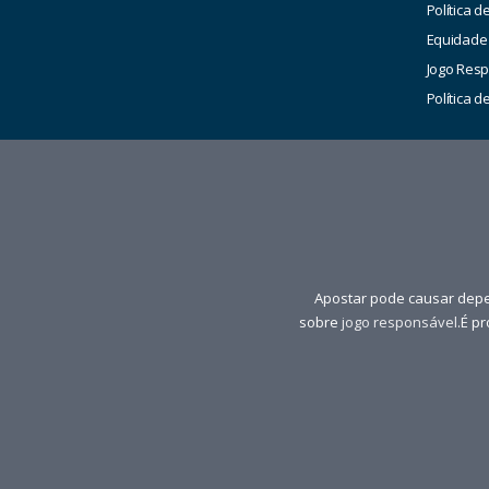
Política d
Equidade
Jogo Res
Política 
Apostar pode causar depe
sobre
jogo responsável
.É p