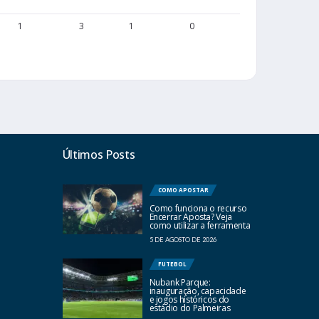
1
3
1
0
0
0
Últimos Posts
COMO APOSTAR
Como funciona o recurso
Encerrar Aposta? Veja
como utilizar a ferramenta
5 DE AGOSTO DE 2026
FUTEBOL
Nubank Parque:
inauguração, capacidade
e jogos históricos do
estádio do Palmeiras