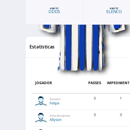
AVAÍ FC
AVAÍ FC
ODDS
ELENCO
Estatísticas
JOGADOR
PASSES
IMPEDIMENT
0
1
Avenatti
Felipe
0
0
Aires dos Santos
Allyson