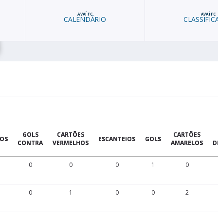
AVAÍ FC
AVAÍ FC
CALENDÁRIO
CLASSIFIC
GOLS
CARTÕES
CARTÕES
OS
ESCANTEIOS
GOLS
CONTRA
VERMELHOS
AMARELOS
D
0
0
0
1
0
0
1
0
0
2