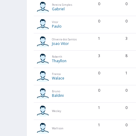
0
0
Pereira Simples
Gabriel
0
0
Vitor
Paulo
1
3
Oliveira dos Santos
Joao Vitor
3
8
Roberth
Thayllon
0
1
Franca
Walace
0
0
Bruno
Baldini
1
0
Wesley
1
0
Wallison