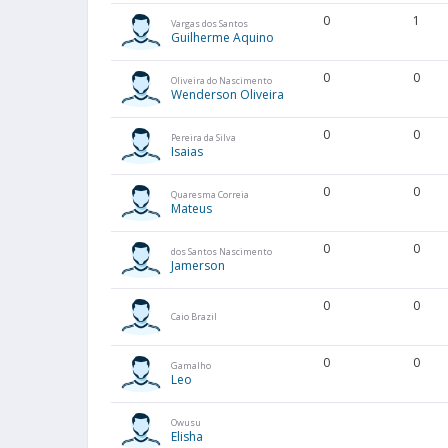
0
1
Vargas dos Santos
Guilherme Aquino
0
0
Oliveira do Nascimento
Wenderson Oliveira
0
0
Pereira da Silva
Isaias
0
0
Quaresma Correia
Mateus
0
0
dos Santos Nascimento
Jamerson
0
0
Caio Brazil
0
0
Gamalho
Leo
Owusu
Elisha