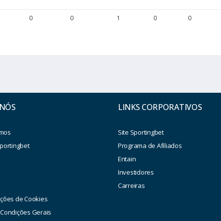
0
0
1
0
0
 NÓS
LINKS CORPORATIVOS
mos
Site Sportingbet
portingbet
Programa de Afiliados
Entain
Investidores
a
Carreiras
ações de Cookies
 Condições Gerais