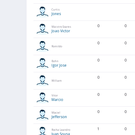
Curtis
Jones
0
0
Maistro Soares
Joao Victor
0
0
Romildo
0
0
Bohn
Igor Jose
0
0
William
0
0
Vitor
Marcio
0
0
Maciel
Jefferson
1
0
Rocha Leandro
Juan Sousa