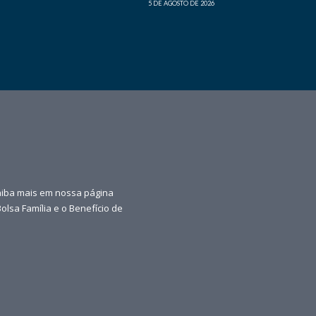
5 DE AGOSTO DE 2026
aiba mais em nossa página
olsa Família e o Benefício de