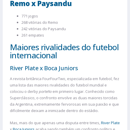
Remo x Paysandu
771 jogos
268 vitórias do Remo
242 vitórias do Paysandu
261 empates
Maiores rivalidades do futebol
internacional
River Plate x Boca Juniors
A revista britânica FourFourTwo, especializada em futebol, fez
uma lista das maiores rivalidades do futebol mundial e
colocou o derby
porteño
em primeiro lugar. Conhecido como
Superclássico, o confronto envolve as duas maiores torcidas
da Argentina, extremamente fervorosas em sua paixão e que
dificilmente deixam a inimizade dentro do estádio.
Mas, mais do que apenas uma disputa entre times,
River Plate
x
Boca Juniors
acaba sendo também um confronto político e