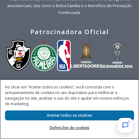
assistenciais, tais como o Bolsa Família e o Benefício de Prestação
Continuada.
Patrocinadora Oficial
Redes Sociais
Ao clicar em “Aceitar todos os cookies”, você concorda com o
armazenamento de cookies no seu dispositivo para melhorar a
navegação no site, analisar o uso do site e ajudar em nossos esforços
de marketing.
Aceitar todos os cookies
Este site é operado pela Ventmear Brasil LTDA (CNPJ 52.868.380/0001-84), com
Definições de cookies
endereço na
Rua Henrique Monteiro, nº 22, 8º andar, Pinheiros
, no Município de
São Paulo, Estado de São Paulo, CEP 04538-133, Brasil - empresa autorizada a
operar apostas de quota fixa em todo território nacional pela Secretaria de