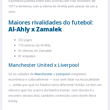
A primeira partida entre eles ocorreu em 9 de fevereiro de
1917 e terminou com a vitória do Al-Ahly pelo placar de um a
zero.
Maiores rivalidades do futebol:
Al-Ahly x Zamalek
252 jogos
110 vitórias do Al-Ahly
61 vitórias do Zamalek
81 empates
Manchester United x Liverpool
Se as cidades de
Manchester
e
Liverpool
competem
econômica e culturalmente — isso sem falar na musicalidade
—, então por que no futebol seria diferente? Então, se tem um
clássico que faz a terra da Rainha tremer, sem dúvida é o
encontro destes dois, também conhecido como North West
Derby.