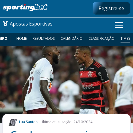
Registre-se
Apostas Esportivas
EIRO
HOME
RESULTADOS
CALENDÁRIO
CLASSIFICAÇÃO
TIMES
CONMEBOL LIBERTADORES
FUTEBOL NACIONAL
FUTEBOL INTERNACIONAL
COMO APOSTAR
MAIS ESPORTES
Lua Santos
Última atualização: 24/10/2024