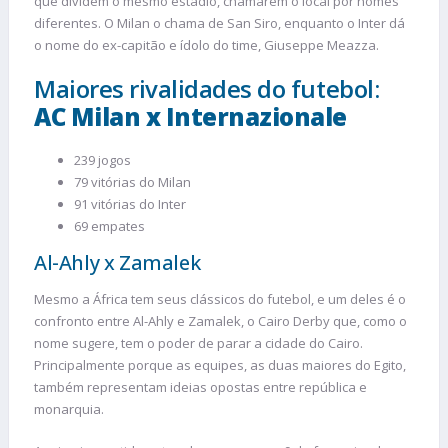
que dividem o mesmo estádio, chamarem o local por nomes
diferentes. O Milan o chama de San Siro, enquanto o Inter dá
o nome do ex-capitão e ídolo do time, Giuseppe Meazza.
Maiores rivalidades do futebol:
AC Milan x Internazionale
239 jogos
79 vitórias do Milan
91 vitórias do Inter
69 empates
Al-Ahly x Zamalek
Mesmo a África tem seus clássicos do futebol, e um deles é o
confronto entre Al-Ahly e Zamalek, o Cairo Derby que, como o
nome sugere, tem o poder de parar a cidade do Cairo.
Principalmente porque as equipes, as duas maiores do Egito,
também representam ideias opostas entre república e
monarquia.