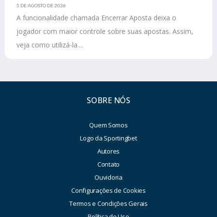
5 DE AGOSTO DE 2026
A funcionalidade chamada Encerrar Aposta deixa o
jogador com maior controle sobre suas apostas. Assim,
veja como utilizá-la....
SOBRE NÓS
Quem Somos
Logo da Sportingbet
Autores
Contato
Ouvidoria
Configurações de Cookies
Termos e Condições Gerais
Política de Uso