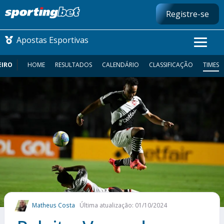
Registre-se
Apostas Esportivas
EIRO
HOME
RESULTADOS
CALENDÁRIO
CLASSIFICAÇÃO
TIMES
CONMEBOL LIBERTADORES
FUTEBOL NACIONAL
FUTEBOL INTERNACIONAL
COMO APOSTAR
MAIS ESPORTES
Matheus Costa
Última atualização: 01/10/2024