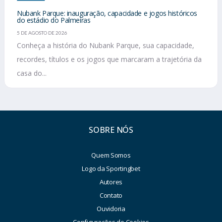
Nubank Parque: inauguração, capacidade e jogos históricos
do estádio do Palmeiras
5 DE AGOSTO DE 2026
Conheça a história do Nubank Parque, sua capacidade,
recordes, títulos e os jogos que marcaram a trajetória da
casa do...
SOBRE NÓS
Quem Somos
Logo da Sportingbet
Autores
Contato
Ouvidoria