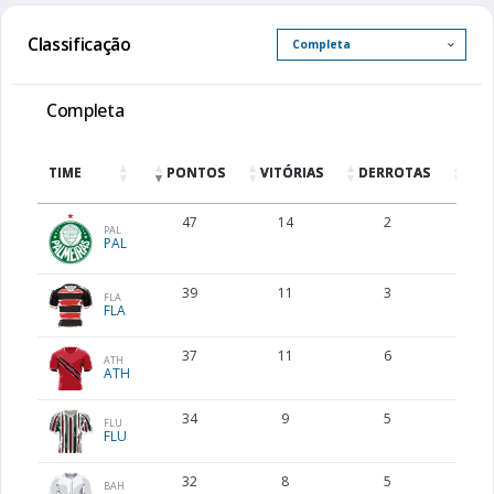
Classificação
Completa
TIME
PONTOS
VITÓRIAS
DERROTAS
EMP
47
14
2
5
PAL
PAL
39
11
3
6
FLA
FLA
37
11
6
4
ATH
ATH
34
9
5
7
FLU
FLU
32
8
5
8
BAH