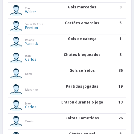
Gols marcados
3
Clar
Walter
Cartões amarelos
5
Souza Da Cruz
Everton
Gols de cabeça
1
Bolasie
Yannick
Chutes bloqueados
8
Jean
Carlos
Gols sofridos
36
Doma
Partidas jogadas
19
Marcinho
Entrou durante o jogo
13
Jean
Carlos
Faltas Cometidas
26
Camilo
Chutes no gol
8