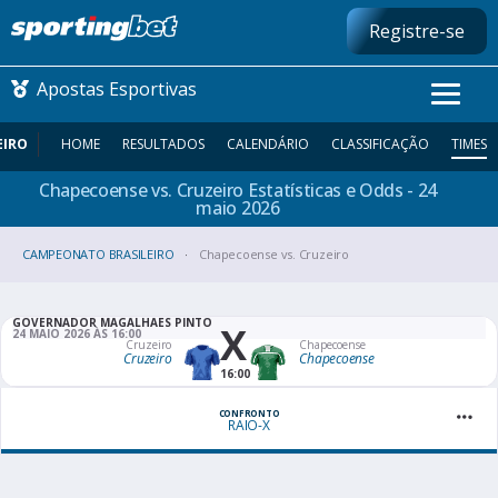
Registre-se
Apostas Esportivas
EIRO
HOME
RESULTADOS
CALENDÁRIO
CLASSIFICAÇÃO
TIMES
Chapecoense vs. Cruzeiro Estatísticas e Odds - 24
CONMEBOL LIBERTADORES
maio
2026
CAMPEONATO BRASILEIRO
FUTEBOL NACIONAL
Chapecoense vs. Cruzeiro
FUTEBOL INTERNACIONAL
GOVERNADOR MAGALHAES PINTO
X
24 MAIO 2026 ÀS 16:00
Cruzeiro
Chapecoense
Cruzeiro
Chapecoense
COMO APOSTAR
16:00
MAIS ESPORTES
CONFRONTO
RAIO-X