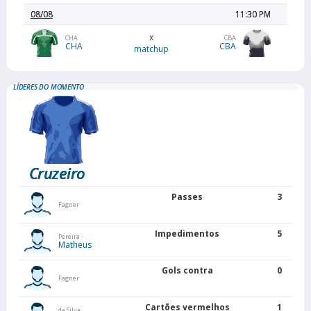
08/08
11:30 PM
x
CHA
CBA
CHA
CBA
matchup
LÍDERES DO MOMENTO
Cruzeiro
Passes
3
Fagner
Impedimentos
5
Pereira
Matheus
Gols contra
0
Fagner
Cartões vermelhos
1
da Silva