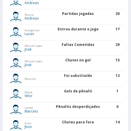
Andreas
Partidas jogadas
20
Pereira
Andreas
Entrou durante o jogo
17
Evangelista
Lucas
Faltas Cometidas
29
Manuel Lopez
José
Chutes no gol
15
Manuel Lopez
José
Foi substituído
13
Maurício
Gols de pênalti
1
Roque
Vitor
Pênaltis desperdiçados
0
Lomba
Marcelo
Chutes para fora
14
Arias
Jhon