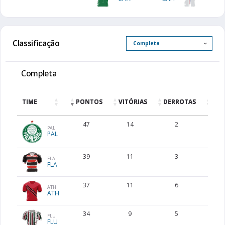
Classificação
Completa
TIME
PONTOS
VITÓRIAS
DERROTAS
EMP
47
14
2
5
PAL
PAL
39
11
3
6
FLA
FLA
37
11
6
4
ATH
ATH
34
9
5
7
FLU
FLU