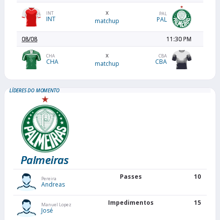
x
INT
PAL
INT
PAL
matchup
08/08
11:30 PM
x
CHA
CBA
CHA
CBA
matchup
LÍDERES DO MOMENTO
Palmeiras
Passes
10
Pereira
Andreas
Impedimentos
15
Manuel Lopez
José