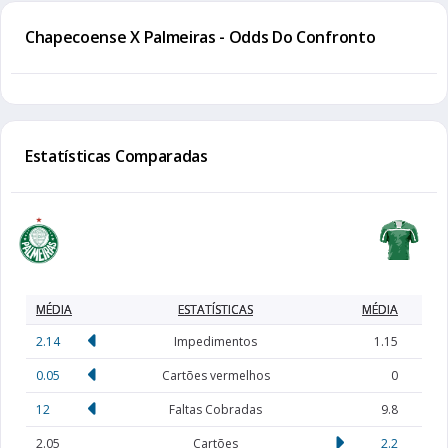
Chapecoense X Palmeiras - Odds Do Confronto
Estatísticas Comparadas
MÉDIA
ESTATÍSTICAS
MÉDIA
2.14
Impedimentos
1.15
0.05
Cartões vermelhos
0
12
Faltas Cobradas
9.8
2.05
Cartões
2.2