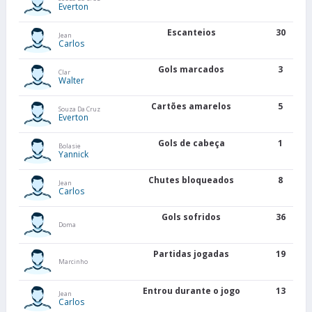
Everton
Escanteios
30
Jean
Carlos
Gols marcados
3
Clar
Walter
Cartões amarelos
5
Souza Da Cruz
Everton
Gols de cabeça
1
Bolasie
Yannick
Chutes bloqueados
8
Jean
Carlos
Gols sofridos
36
Doma
Partidas jogadas
19
Marcinho
Entrou durante o jogo
13
Jean
Carlos