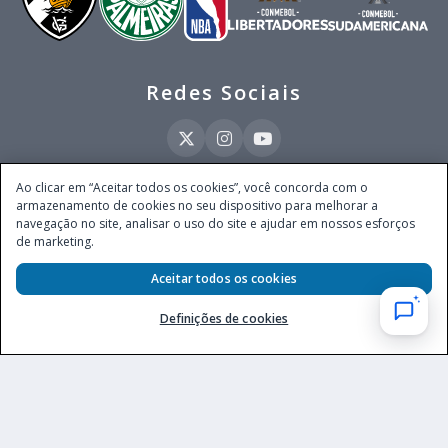
Redes Sociais
Ao clicar em “Aceitar todos os cookies”, você concorda com o
armazenamento de cookies no seu dispositivo para melhorar a
Este site é operado pela Ventmear Brasil LTDA (CNPJ 52.868.380/0001-84), com
navegação no site, analisar o uso do site e ajudar em nossos esforços
endereço na Avenida Brigadeiro Faria Lima, nº 4.055, 3º andar, Itaim Bibi, no
de marketing.
Município de São Paulo, Estado de São Paulo, CEP 04538-133, Brasil - empresa
autorizada a operar apostas de quota fixa em todo território nacional pela
Aceitar todos os cookies
Secretaria de Prêmios e Apostas do Ministério da Fazenda, conforme Portaria nº
247, de 07.02.2025, publicada no DOU em 11.2.2025.
Definições de cookies