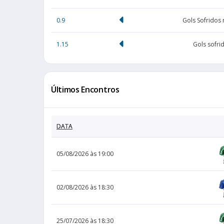
0.9
Gols Sofridos
1.15
Gols sofri
Últimos Encontros
DATA
05/08/2026 às 19:00
02/08/2026 às 18:30
25/07/2026 às 18:30