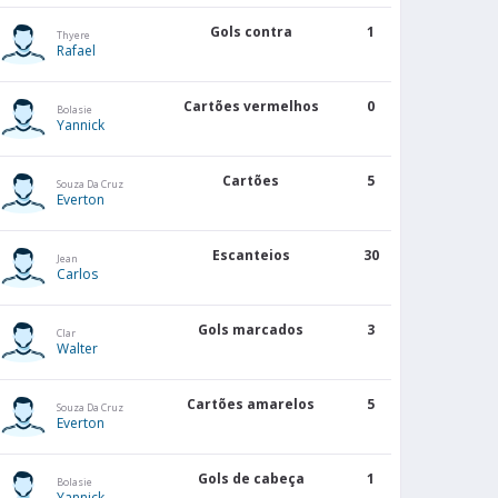
Gols contra
1
Thyere
Rafael
Cartões vermelhos
0
Bolasie
Yannick
Cartões
5
Souza Da Cruz
Everton
Escanteios
30
Jean
Carlos
Gols marcados
3
Clar
Walter
Cartões amarelos
5
Souza Da Cruz
Everton
Gols de cabeça
1
Bolasie
Yannick