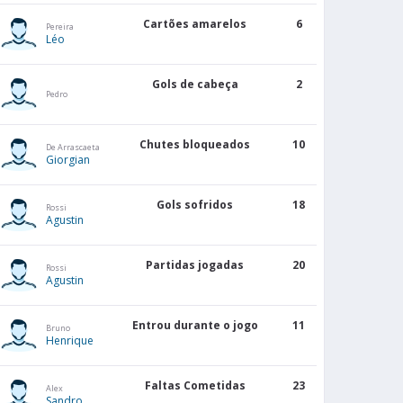
Cartões amarelos
6
Pereira
25
5
Léo
25
4
Gols de cabeça
2
Pedro
20
6
Chutes bloqueados
10
De Arrascaeta
Giorgian
30
-3
Gols sofridos
18
Rossi
Agustin
20
2
Partidas jogadas
20
Rossi
Agustin
32
2
Entrou durante o jogo
11
Bruno
25
0
Henrique
Faltas Cometidas
23
28
-3
Alex
Sandro