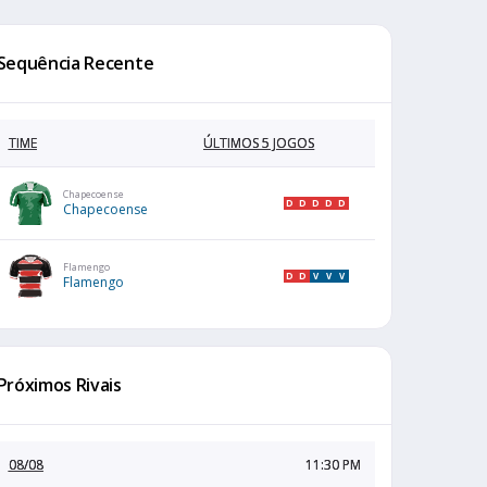
Sequência Recente
TIME
ÚLTIMOS 5 JOGOS
Chapecoense
D
D
D
D
D
Chapecoense
Flamengo
D
D
V
V
V
Flamengo
Próximos Rivais
08/08
11:30 PM