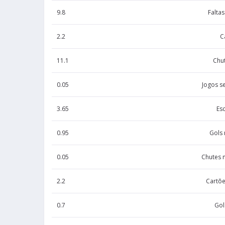
9.8
Falta
2.2
C
11.1
Chut
0.05
Jogos s
3.65
Es
0.95
Gols
0.05
Chutes 
2.2
Cartõe
0.7
Gol