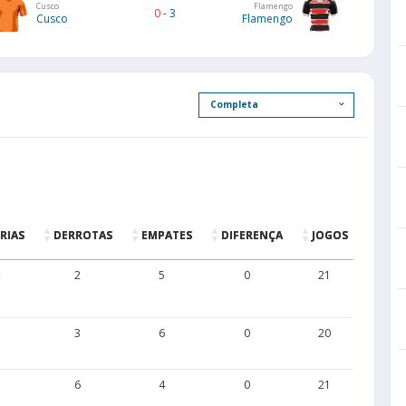
Cusco
Flamengo
0
-
3
Cusco
Flamengo
RIAS
DERROTAS
EMPATES
DIFERENÇA
JOGOS
GOL
2
5
0
21
38
3
6
0
20
37
6
4
0
21
28