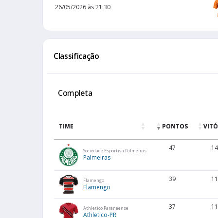
26/05/2026 às 21:30
Classificação
Completa
TIME
PONTOS
VITÓ
47
14
Sociedade Esportiva Palmeiras
Palmeiras
39
11
Flamengo
Flamengo
37
11
Athletico Paranaense
Athletico-PR