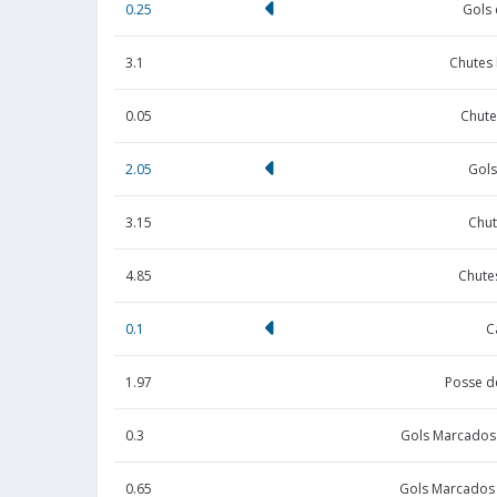
0.25
Gols 
3.1
Chutes
0.05
Chute
2.05
Gols
3.15
Chut
4.85
Chute
0.1
C
1.97
Posse d
0.3
Gols Marcados
0.65
Gols Marcados