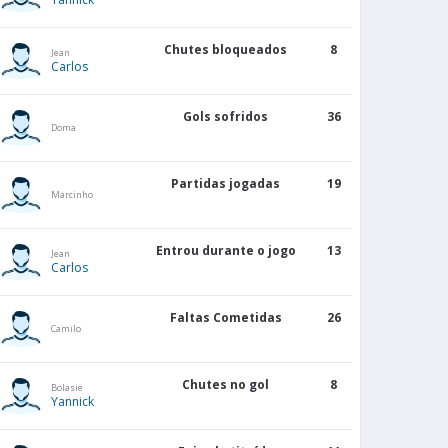
Chutes bloqueados
8
Jean
Carlos
Gols sofridos
36
Doma
Partidas jogadas
19
Marcinho
Entrou durante o jogo
13
Jean
Carlos
Faltas Cometidas
26
Camilo
Chutes no gol
8
Bolasie
Yannick