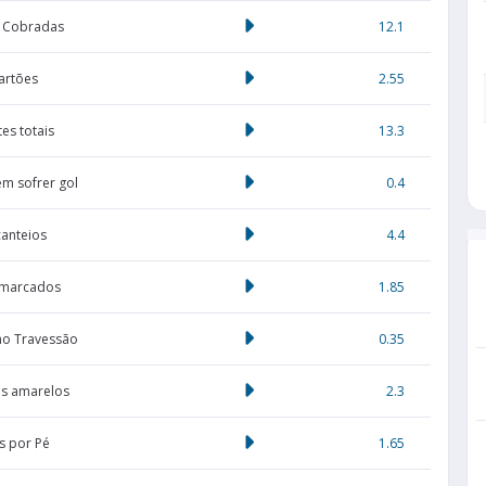
s Cobradas
12.1
artões
2.55
es totais
13.3
em sofrer gol
0.4
canteios
4.4
 marcados
1.85
no Travessão
0.35
s amarelos
2.3
s por Pé
1.65