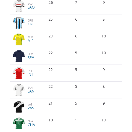
26
7
9
5
SAO
SAO
25
6
8
7
GRE
GRE
23
6
10
5
MIR
MIR
22
5
10
7
REM
REM
22
5
9
7
INT
INT
22
5
8
7
SAN
SAN
21
5
9
6
VAS
VAS
10
1
13
7
CHA
CHA