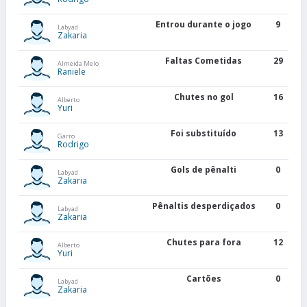
Entrou durante o jogo
9
Labyad
Zakaria
Faltas Cometidas
29
Almeida Melo
Raniele
Chutes no gol
16
Alberto
Yuri
Foi substituído
13
Garro
Rodrigo
Gols de pênalti
0
Labyad
Zakaria
Pênaltis desperdiçados
0
Labyad
Zakaria
Chutes para fora
12
Alberto
Yuri
Cartões
0
Labyad
Zakaria