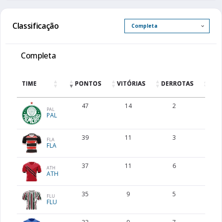
Classificação
Completa
TIME
PONTOS
VITÓRIAS
DERROTAS
EMP
47
14
2
5
PAL
PAL
39
11
3
6
FLA
FLA
37
11
6
4
ATH
ATH
35
9
5
8
FLU
FLU