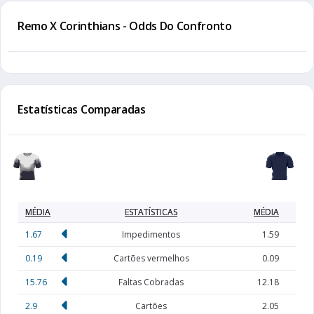
Remo X Corinthians - Odds Do Confronto
Estatísticas Comparadas
MÉDIA
ESTATÍSTICAS
MÉDIA
1.67
Impedimentos
1.59
0.19
Cartões vermelhos
0.09
15.76
Faltas Cobradas
12.18
2.9
Cartões
2.05