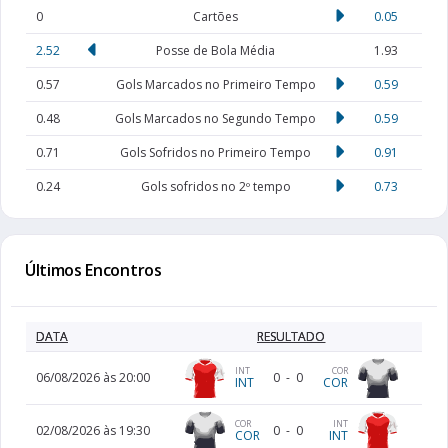
0
Cartões
0.05
2.52
Posse de Bola Média
1.93
0.57
Gols Marcados no Primeiro Tempo
0.59
0.48
Gols Marcados no Segundo Tempo
0.59
0.71
Gols Sofridos no Primeiro Tempo
0.91
0.24
Gols sofridos no 2º tempo
0.73
Últimos Encontros
DATA
RESULTADO
INT
COR
06/08/2026 às 20:00
0
-
0
INT
COR
COR
INT
02/08/2026 às 19:30
0
-
0
COR
INT