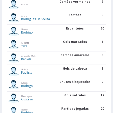
Cartões vermelhos
2
Andre
Cartões
5
Allan
Rodrigues De Souza
Escanteios
60
Garro
Rodrigo
Gols marcados
3
Alberto
Yuri
Cartões amarelos
5
Almeida Melo
Raniele
Gols de cabeça
1
Gabriel
Paulista
Chutes bloqueados
9
Garro
Rodrigo
Gols sofridos
17
Henrique
Gustavo
Partidas jogadas
20
Garro
Rodrigo