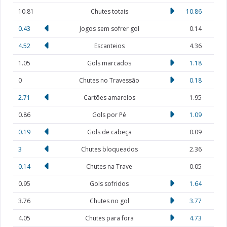
10.81
Chutes totais
10.86
0.43
Jogos sem sofrer gol
0.14
4.52
Escanteios
4.36
1.05
Gols marcados
1.18
0
Chutes no Travessão
0.18
2.71
Cartões amarelos
1.95
0.86
Gols por Pé
1.09
0.19
Gols de cabeça
0.09
3
Chutes bloqueados
2.36
0.14
Chutes na Trave
0.05
0.95
Gols sofridos
1.64
3.76
Chutes no gol
3.77
4.05
Chutes para fora
4.73