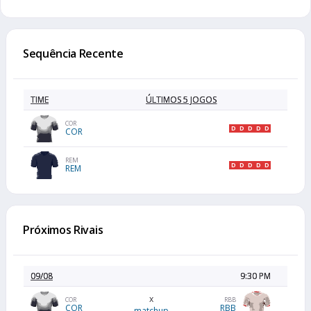
Sequência Recente
TIME
ÚLTIMOS 5 JOGOS
COR
D
D
D
D
D
COR
REM
D
D
D
D
D
REM
Próximos Rivais
09/08
9:30 PM
x
COR
RBB
COR
RBB
matchup