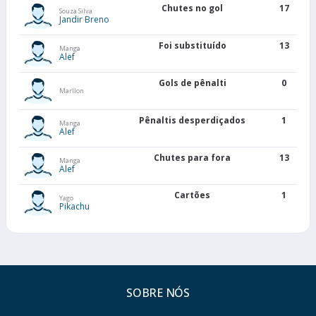
Chutes no gol
17
Souza Silva
Jandir Breno
Foi substituído
13
Manga
Alef
Gols de pênalti
0
Marllon
Pênaltis desperdiçados
1
Manga
Alef
Chutes para fora
13
Manga
Alef
Cartões
1
Yago
Pikachu
SOBRE NÓS