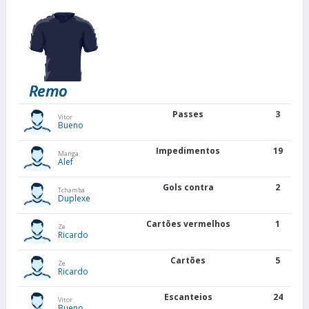
Remo
Passes
3
Vitor
Bueno
Impedimentos
19
Manga
Alef
Gols contra
2
Tchamba
Duplexe
Cartões vermelhos
1
Ze
Ricardo
Cartões
5
Ze
Ricardo
Escanteios
24
Vitor
Bueno