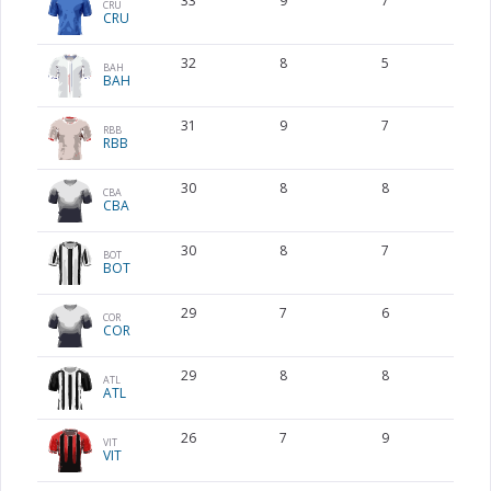
33
9
7
6
CRU
CRU
32
8
5
8
BAH
BAH
31
9
7
4
RBB
RBB
30
8
8
6
CBA
CBA
30
8
7
6
BOT
BOT
29
7
6
8
COR
COR
29
8
8
5
ATL
ATL
26
7
9
5
VIT
VIT