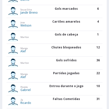
Gols marcados
6
Souza Silva
Jandir Breno
Cartões amarelos
4
Jose
Welison
Gols de cabeça
1
Marllon
Chutes bloqueados
12
Manga
Alef
Gols sofridos
36
Marllon
Partidas jogadas
22
Manga
Alef
Entrou durante o jogo
10
Poveda
Gabriel
Faltas Cometidas
31
Ze
Ricardo