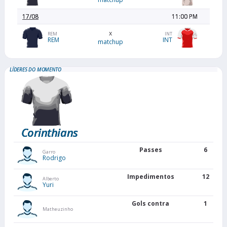
17/08
11:00 PM
x
REM
INT
REM
INT
matchup
LÍDERES DO MOMENTO
Corinthians
Passes
6
Garro
Rodrigo
Impedimentos
12
Alberto
Yuri
Gols contra
1
Matheuzinho