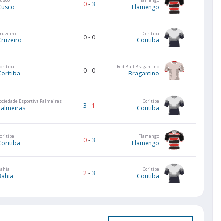
usco
Flamengo
0
-
3
Cusco
Flamengo
ruzeiro
Coritiba
0
-
0
Cruzeiro
Coritiba
oritiba
Red Bull Bragantino
0
-
0
Coritiba
Bragantino
Coritiba
ociedade Esportiva Palmeiras
3
-
1
Coritiba
Palmeiras
oritiba
Flamengo
0
-
3
Coritiba
Flamengo
ahia
Coritiba
2
-
3
Bahia
Coritiba