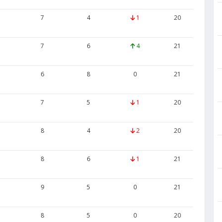
7
4
1
20
26
7
6
4
21
27
6
8
0
21
22
7
5
1
20
34
8
4
2
20
25
8
6
1
21
25
9
5
0
21
22
8
5
0
20
25