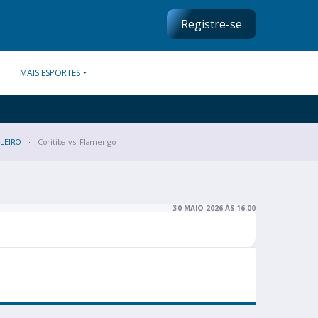
Registre-se
MAIS ESPORTES
LEIRO
Coritiba vs. Flamengo
30 MAIO 2026 ÀS 16:00