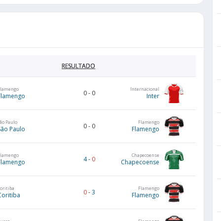
RESULTADO
Flamengo
Internacional
0
-
0
Flamengo
Inter
ão Paulo
Flamengo
0
-
0
São Paulo
Flamengo
Flamengo
Chapecoense
4
-
0
Flamengo
Chapecoense
oritiba
Flamengo
0
-
3
Coritiba
Flamengo