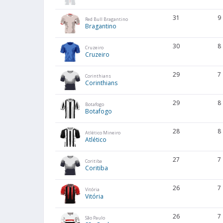
31
9
Red Bull Bragantino
Bragantino
30
8
Cruzeiro
Cruzeiro
29
7
Corinthians
Corinthians
29
8
Botafogo
Botafogo
28
8
Atlético Mineiro
Atlético
27
7
Coritiba
Coritiba
26
7
Vitória
Vitória
26
7
São Paulo