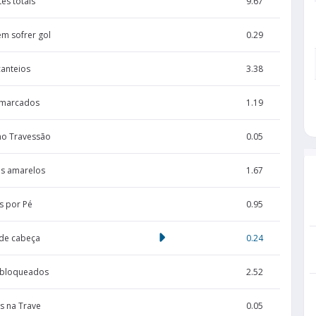
es totais
9.67
em sofrer gol
0.29
canteios
3.38
 marcados
1.19
no Travessão
0.05
s amarelos
1.67
s por Pé
0.95
de cabeça
0.24
 bloqueados
2.52
s na Trave
0.05