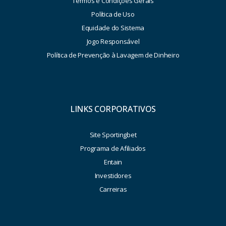
Termos e Condições Gerais
Política de Uso
Equidade do Sistema
Jogo Responsável
Política de Prevenção à Lavagem de Dinheiro
LINKS CORPORATIVOS
Site Sportingbet
Programa de Afiliados
Entain
Investidores
Carreiras