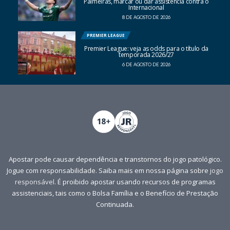
Palmeiras, marcar ou dar assistência contra o
Internacional
8 DE AGOSTO DE 2026
PREMIER LEAGUE
Premier League: veja as odds para o título da
temporada 2026/27
6 DE AGOSTO DE 2026
Apostar pode causar dependência e transtornos do jogo patológico.
Jogue com responsabilidade. Saiba mais em nossa página sobre
jogo
responsável
. É proibido apostar usando recursos de programas
assistenciais, tais como o Bolsa Família e o Benefício de Prestação
Continuada.