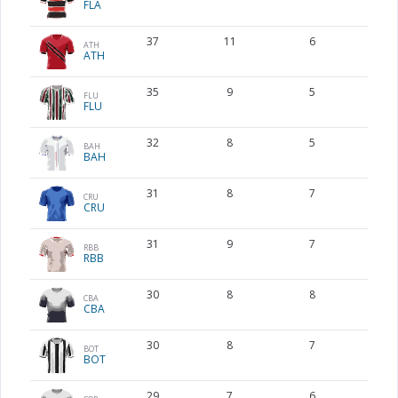
FLA
37
11
6
4
ATH
ATH
35
9
5
8
FLU
FLU
32
8
5
8
BAH
BAH
31
8
7
7
CRU
CRU
31
9
7
4
RBB
RBB
30
8
8
6
CBA
CBA
30
8
7
6
BOT
BOT
29
7
6
8