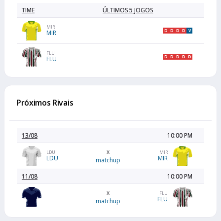
TIME
ÚLTIMOS 5 JOGOS
MIR
D
D
D
D
V
MIR
FLU
D
D
D
D
D
FLU
Próximos Rivais
13/08
10:00 PM
x
LDU
MIR
LDU
MIR
matchup
11/08
10:00 PM
x
FLU
FLU
matchup