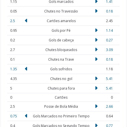
1.15
Gols marcados
1.41
0.05
Chutes no Travessão
0.18
2.5
Cartões amarelos
2.45
0.95
Gols por Pé
1.14
0.2
Gols de cabeça
0.27
2.7
Chutes bloqueados
3.09
0.1
Chutes na Trave
0.18
1.35
Gols sofridos
1.18
4.35
Chutes no gol
5.41
5
Chutes para fora
5.41
0
Cartões
0
2.5
Posse de Bola Média
2.66
0.75
Gols Marcados no Primeiro Tempo
0.64
0.4
Gols Marcados no Segundo Tempo
0.77