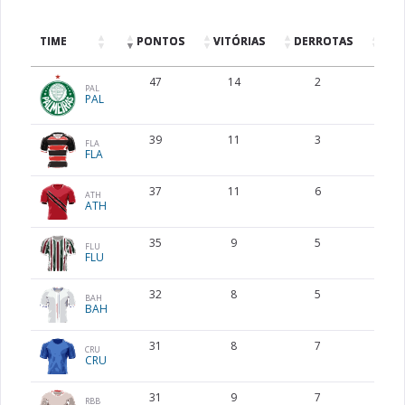
TIME
PONTOS
VITÓRIAS
DERROTAS
EMP
47
14
2
5
PAL
PAL
39
11
3
6
FLA
FLA
37
11
6
4
ATH
ATH
35
9
5
8
FLU
FLU
32
8
5
8
BAH
BAH
31
8
7
7
CRU
CRU
31
9
7
4
RBB