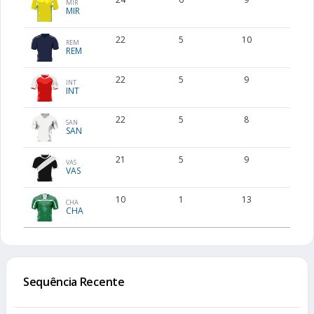
MIR
MIR
22
5
10
7
REM
REM
22
5
9
7
INT
INT
22
5
8
7
SAN
SAN
21
5
9
6
VAS
VAS
10
1
13
7
CHA
CHA
Sequência Recente