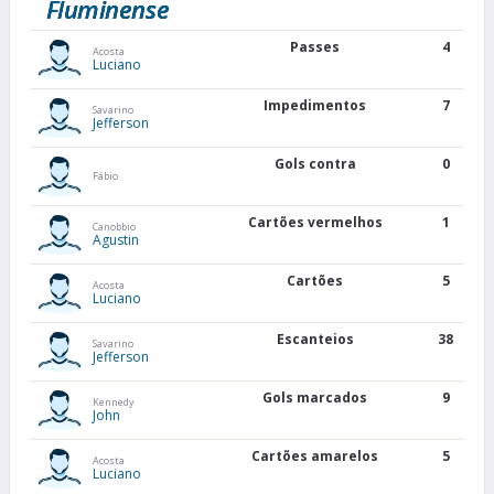
Fluminense
Passes
4
Acosta
Luciano
Impedimentos
7
Savarino
Jefferson
Gols contra
0
Fábio
Cartões vermelhos
1
Canobbio
Agustin
Cartões
5
Acosta
Luciano
Escanteios
38
Savarino
Jefferson
Gols marcados
9
Kennedy
John
Cartões amarelos
5
Acosta
Luciano