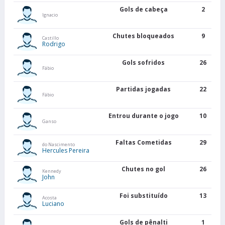
Gols de cabeça
2
Ignacio
Chutes bloqueados
9
Castillo
Rodrigo
Gols sofridos
26
Fábio
Partidas jogadas
22
Fábio
Entrou durante o jogo
10
Ganso
Faltas Cometidas
29
do Nascimento
Hercules Pereira
Chutes no gol
26
Kennedy
John
Foi substituído
13
Acosta
Luciano
Gols de pênalti
1