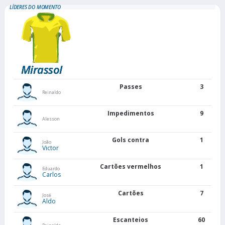
LÍDERES DO MOMENTO
Mirassol
Passes
3
Reinaldo
Impedimentos
9
Alesson
Gols contra
1
João
Victor
Cartões vermelhos
1
Eduardo
Carlos
Cartões
7
José
Aldo
Escanteios
60