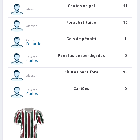
Chutes no gol
11
Alesson
Foi substituído
10
Alesson
Gols de pênalti
1
Carlos
Eduardo
Pênaltis desperdiçados
0
Eduardo
Carlos
Chutes para fora
13
Alesson
Cartões
0
Eduardo
Carlos