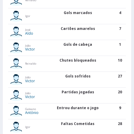
Reinaldo
Gols marcados
4
Igor
Cartões amarelos
7
José
Aldo
Gols de cabeça
1
João
Victor
Chutes bloqueados
10
Reinaldo
Gols sofridos
27
João
Victor
Partidas jogadas
20
João
Victor
Entrou durante o jogo
9
Galeano
António
Faltas Cometidas
28
Igor