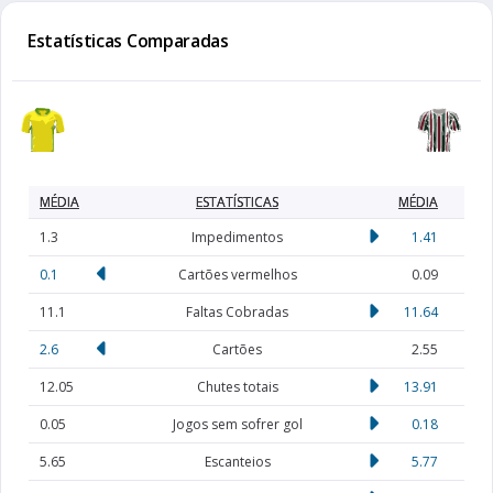
Estatísticas Comparadas
MÉDIA
ESTATÍSTICAS
MÉDIA
1.3
Impedimentos
1.41
0.1
Cartões vermelhos
0.09
11.1
Faltas Cobradas
11.64
2.6
Cartões
2.55
12.05
Chutes totais
13.91
0.05
Jogos sem sofrer gol
0.18
5.65
Escanteios
5.77