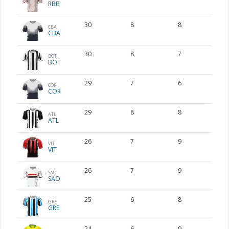
RBB
30
8
8
6
CBA
CBA
30
8
7
6
BOT
BOT
29
7
6
8
COR
COR
29
8
8
5
ATL
ATL
26
7
9
5
VIT
VIT
26
7
9
5
SAO
SAO
25
6
8
7
GRE
GRE
24
6
9
6