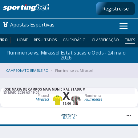
Registre-se
Apostas Esportivas
EIRO
HOME
RESULTADOS
CALENDÁRIO
CLASSIFICAÇÃO
TIMES
Fluminense vs. Mirassol Estatísticas e Odds - 24 maio
CONMEBOL LIBERTADORES
2026
CAMPEONATO BRASILEIRO
FUTEBOL NACIONAL
Fluminense vs. Mirassol
FUTEBOL INTERNACIONAL
JOSE MARIA DE CAMPOS MAIA MUNICIPAL STADIUM
X
23 MAIO 2026 ÀS 19:00
Mirassol
Fluminense
Mirassol
Fluminense
COMO APOSTAR
19:00
MAIS ESPORTES
CONFRONTO
RAIO-X