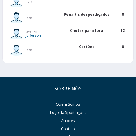
Hulk
Pênaltis desperdiçados
0
Fábio
Chutes para fora
12
Savarino
Jefferson
Cartões
0
Fábio
SOBRE NÓS
Quem Somos
Logo da Sportingbet
Autores
Contato