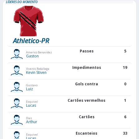
LÍDERES DO MOMENTO
Athletico-PR
Passes
5
Americo Benavidez
Gaston
Impedimentos
19
Viveros Rodallega
Kevin Stiven
Gols contra
0
Gustavo
Luiz
Cartões vermelhos
1
Esquivel
Lucas
Cartões
6
Dias
Arthur
Escanteios
33
Esquivel
Lucas