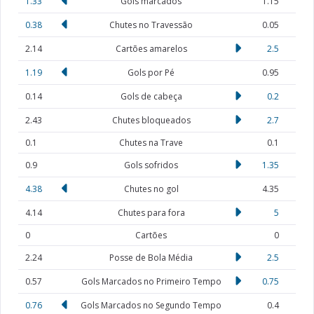
1.33
Gols marcados
1.15
0.38
Chutes no Travessão
0.05
2.14
Cartões amarelos
2.5
1.19
Gols por Pé
0.95
0.14
Gols de cabeça
0.2
2.43
Chutes bloqueados
2.7
0.1
Chutes na Trave
0.1
0.9
Gols sofridos
1.35
4.38
Chutes no gol
4.35
4.14
Chutes para fora
5
0
Cartões
0
2.24
Posse de Bola Média
2.5
0.57
Gols Marcados no Primeiro Tempo
0.75
0.76
Gols Marcados no Segundo Tempo
0.4