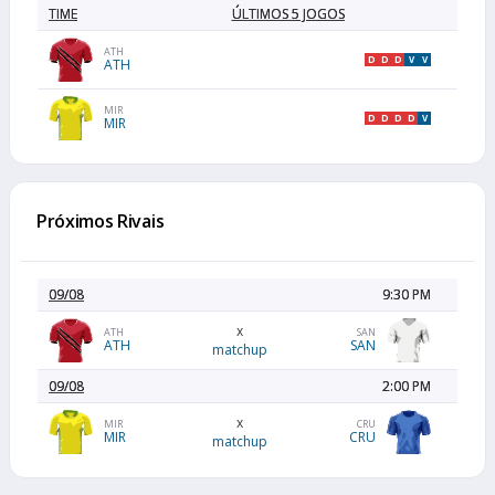
TIME
ÚLTIMOS 5 JOGOS
ATH
D
D
D
V
V
ATH
MIR
D
D
D
D
V
MIR
Próximos Rivais
09/08
9:30 PM
x
ATH
SAN
ATH
SAN
matchup
09/08
2:00 PM
x
MIR
CRU
MIR
CRU
matchup