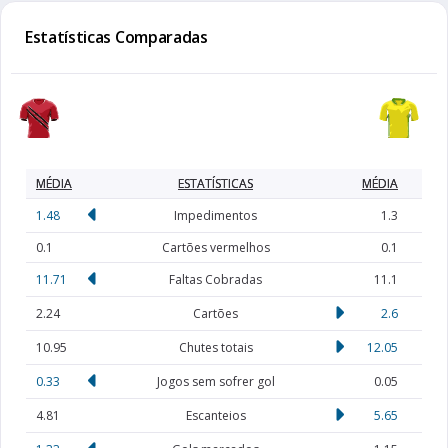
Estatísticas Comparadas
MÉDIA
ESTATÍSTICAS
MÉDIA
1.48
Impedimentos
1.3
0.1
Cartões vermelhos
0.1
11.71
Faltas Cobradas
11.1
2.24
Cartões
2.6
10.95
Chutes totais
12.05
0.33
Jogos sem sofrer gol
0.05
4.81
Escanteios
5.65