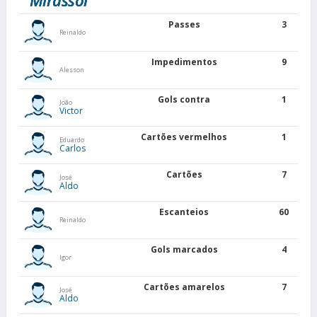
Passes
3
Reinaldo
Impedimentos
9
Alesson
Gols contra
1
João
Victor
Cartões vermelhos
1
Eduardo
Carlos
Cartões
7
José
Aldo
Escanteios
60
Reinaldo
Gols marcados
4
Igor
Cartões amarelos
7
José
Aldo