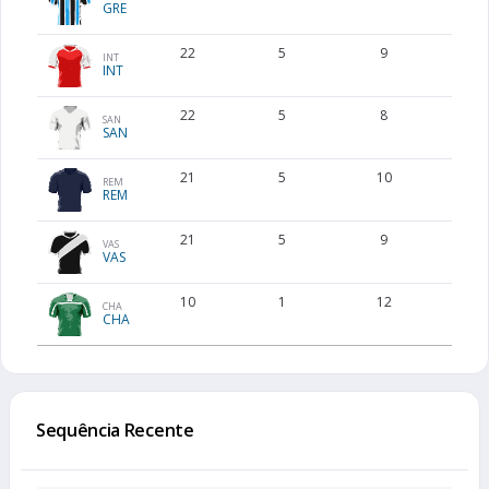
GRE
22
5
9
7
INT
INT
22
5
8
7
SAN
SAN
21
5
10
6
REM
REM
21
5
9
6
VAS
VAS
10
1
12
7
CHA
CHA
Sequência Recente