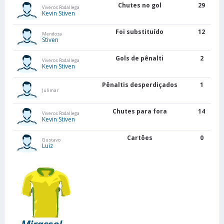
Chutes no gol
29
Viveros Rodallega
Kevin Stiven
Foi substituído
12
Mendoza
Stiven
Gols de pênalti
2
Viveros Rodallega
Kevin Stiven
Pênaltis desperdiçados
1
Julimar
Chutes para fora
14
Viveros Rodallega
Kevin Stiven
Cartões
0
Gustavo
Luiz
Mirassol