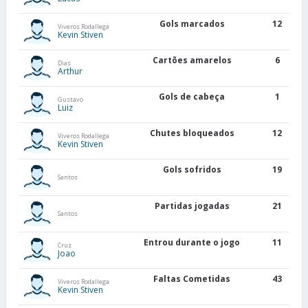
Gols marcados
12
Viveros Rodallega
Kevin Stiven
Cartões amarelos
6
Dias
Arthur
Gols de cabeça
1
Gustavo
Luiz
Chutes bloqueados
12
Viveros Rodallega
Kevin Stiven
Gols sofridos
19
Santos
Partidas jogadas
21
Santos
Entrou durante o jogo
11
Cruz
Joao
Faltas Cometidas
43
Viveros Rodallega
Kevin Stiven