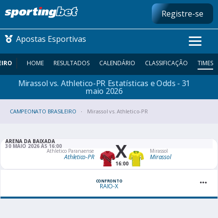
Registre-se
Apostas Esportivas
EIRO
HOME
RESULTADOS
CALENDÁRIO
CLASSIFICAÇÃO
TIMES
Mirassol vs. Athletico-PR Estatísticas e Odds - 31
CONMEBOL LIBERTADORES
maio
2026
CAMPEONATO BRASILEIRO
FUTEBOL NACIONAL
Mirassol vs. Athletico-PR
FUTEBOL INTERNACIONAL
ARENA DA BAIXADA
X
30 MAIO 2026 ÀS 16:00
Athletico Paranaense
Mirassol
Athletico-PR
Mirassol
COMO APOSTAR
16:00
MAIS ESPORTES
CONFRONTO
RAIO-X