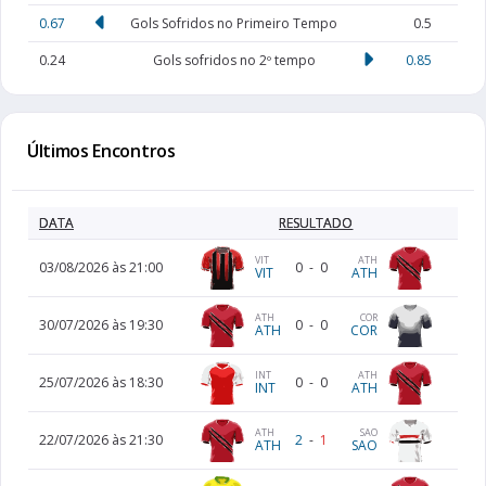
0.67
Gols Sofridos no Primeiro Tempo
0.5
0.24
Gols sofridos no 2º tempo
0.85
Últimos Encontros
DATA
RESULTADO
VIT
ATH
03/08/2026 às 21:00
0
-
0
VIT
ATH
ATH
COR
30/07/2026 às 19:30
0
-
0
ATH
COR
INT
ATH
25/07/2026 às 18:30
0
-
0
INT
ATH
ATH
SAO
22/07/2026 às 21:30
2
-
1
ATH
SAO