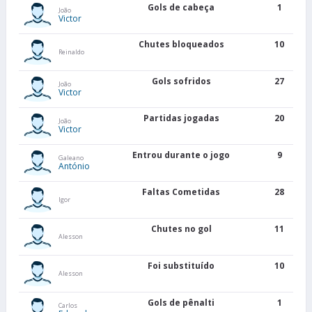
Gols de cabeça
1
João
Victor
Chutes bloqueados
10
Reinaldo
Gols sofridos
27
João
Victor
Partidas jogadas
20
João
Victor
Entrou durante o jogo
9
Galeano
António
Faltas Cometidas
28
Igor
Chutes no gol
11
Alesson
Foi substituído
10
Alesson
Gols de pênalti
1
Carlos