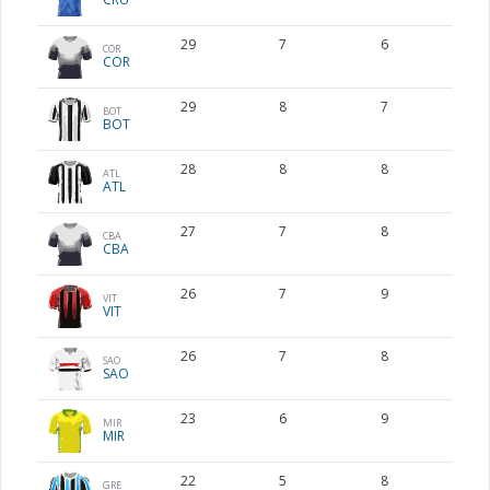
29
7
6
8
COR
COR
29
8
7
5
BOT
BOT
28
8
8
4
ATL
ATL
27
7
8
6
CBA
CBA
26
7
9
5
VIT
VIT
26
7
8
5
SAO
SAO
23
6
9
5
MIR
MIR
22
5
8
7
GRE