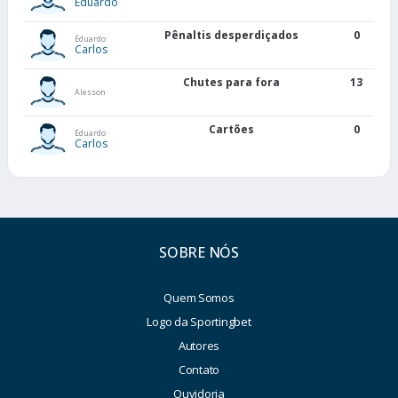
Eduardo
Pênaltis desperdiçados
0
Eduardo
Carlos
Chutes para fora
13
Alesson
Cartões
0
Eduardo
Carlos
SOBRE NÓS
Quem Somos
Logo da Sportingbet
Autores
Contato
Ouvidoria