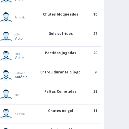
Chutes bloqueados
10
Reinaldo
Gols sofridos
27
João
Victor
Partidas jogadas
20
João
Victor
Entrou durante o jogo
9
Galeano
António
Faltas Cometidas
28
Igor
Chutes no gol
11
Alesson