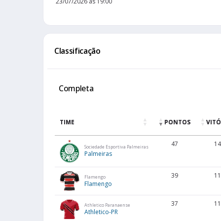
23/07/2026 às 19:00
Classificação
Completa
TIME
PONTOS
VITÓ
47
14
Sociedade Esportiva Palmeiras
Palmeiras
39
11
Flamengo
Flamengo
37
11
Athletico Paranaense
Athletico-PR