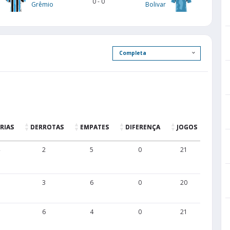
0
-
0
Grêmio
Bolivar
RIAS
DERROTAS
EMPATES
DIFERENÇA
JOGOS
GOL
2
5
0
21
38
3
6
0
20
37
6
4
0
21
28