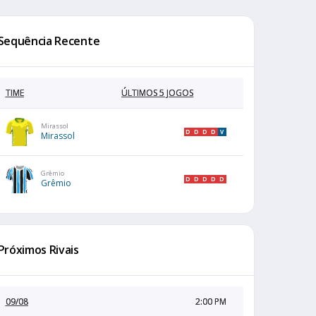
Sequência Recente
TIME
ÚLTIMOS 5 JOGOS
Mirassol
D
D
D
D
V
Mirassol
Grêmio
D
D
D
D
D
Grêmio
Próximos Rivais
09/08
2:00 PM