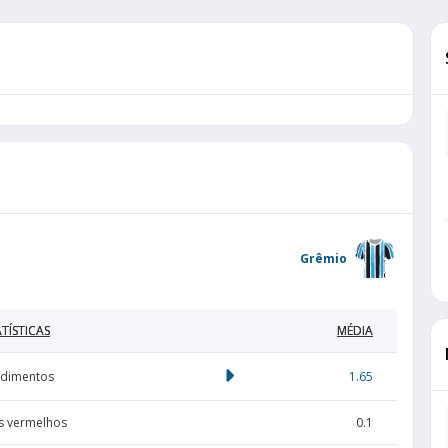
Grêmio
TÍSTICAS
MÉDIA
dimentos
1.65
s vermelhos
0.1