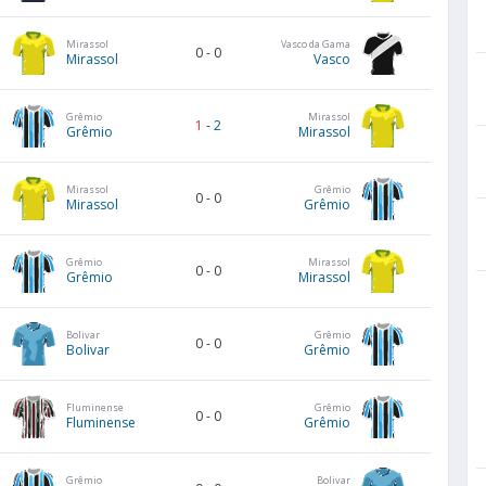
Mirassol
Vasco da Gama
0
-
0
Mirassol
Vasco
Grêmio
Mirassol
1
-
2
Grêmio
Mirassol
Mirassol
Grêmio
0
-
0
Mirassol
Grêmio
Grêmio
Mirassol
0
-
0
Grêmio
Mirassol
Bolivar
Grêmio
0
-
0
Bolivar
Grêmio
Fluminense
Grêmio
0
-
0
Fluminense
Grêmio
Grêmio
Bolivar