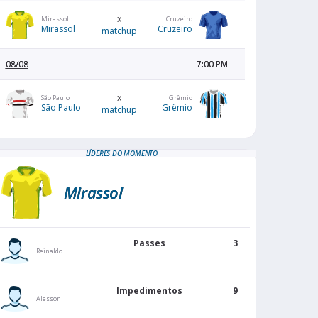
x
Mirassol
Cruzeiro
Mirassol
Cruzeiro
matchup
08/08
7:00 PM
x
São Paulo
Grêmio
São Paulo
Grêmio
matchup
LÍDERES DO MOMENTO
Mirassol
Passes
3
Reinaldo
Impedimentos
9
Alesson