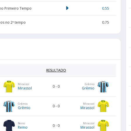
 no Primeiro Tempo
0.55
dos no 2º tempo
0.75
RESULTADO
Mirassol
Grêmio
0
-
0
Mirassol
Grêmio
Grêmio
Mirassol
0
-
0
Grêmio
Mirassol
Remo
Mirassol
0
-
0
Remo
Mirassol