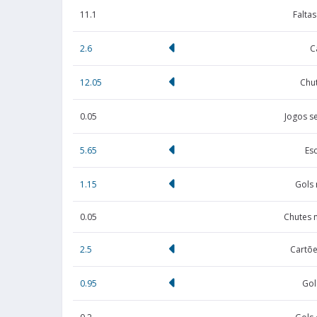
11.1
Falta
2.6
C
12.05
Chut
0.05
Jogos s
5.65
Es
1.15
Gols
0.05
Chutes 
2.5
Cartõe
0.95
Gol