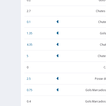
0.2
Gols 
2.7
Chutes
0.1
Chute
1.35
Gols
4.35
Chut
5
Chute
0
C
2.5
Posse d
0.75
Gols Marcados
0.4
Gols Marcados