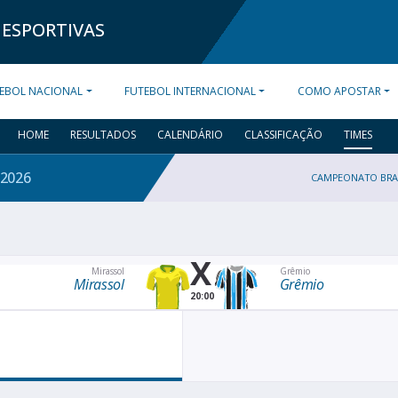
 ESPORTIVAS
EBOL NACIONAL
FUTEBOL INTERNACIONAL
COMO APOSTAR
HOME
RESULTADOS
CALENDÁRIO
CLASSIFICAÇÃO
TIMES
2026
CAMPEONATO BRAS
X
Mirassol
Grêmio
Mirassol
Grêmio
20:00