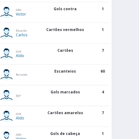
Gols contra
1
João
Victor
Cartões vermelhos
1
Eduardo
Carlos
Cartões
7
José
Aldo
Escanteios
60
Reinaldo
Gols marcados
4
Igor
Cartões amarelos
7
José
Aldo
Gols de cabeça
1
João
Victor