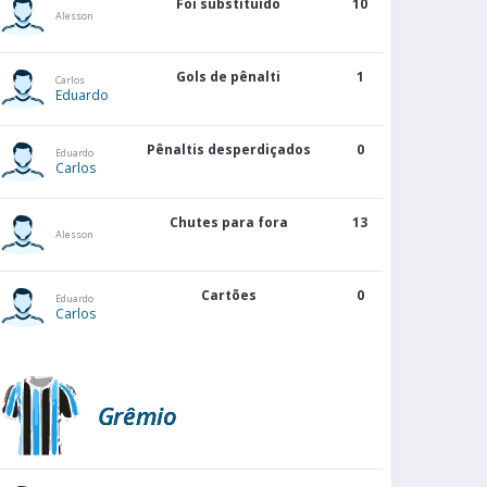
Foi substituído
10
Alesson
Gols de pênalti
1
Carlos
Eduardo
Pênaltis desperdiçados
0
Eduardo
Carlos
Chutes para fora
13
Alesson
Cartões
0
Eduardo
Carlos
Grêmio