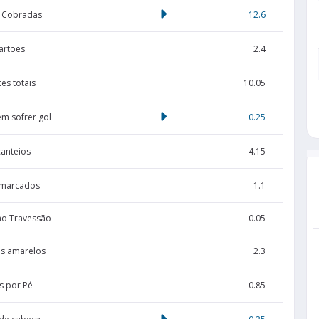
s Cobradas
12.6
artões
2.4
es totais
10.05
em sofrer gol
0.25
canteios
4.15
 marcados
1.1
no Travessão
0.05
s amarelos
2.3
s por Pé
0.85