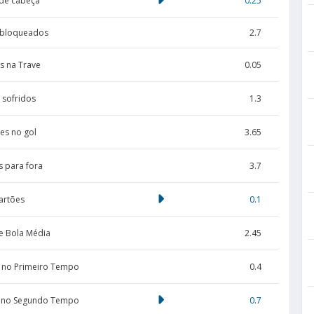
de cabeça
0.25
 bloqueados
2.7
s na Trave
0.05
 sofridos
1.3
es no gol
3.65
s para fora
3.7
artões
0.1
e Bola Média
2.45
 no Primeiro Tempo
0.4
 no Segundo Tempo
0.7