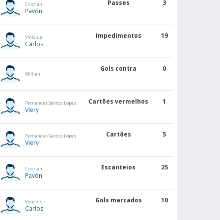
Passes
3
Cristian
Pavón
Impedimentos
19
Vinicius
Carlos
Gols contra
0
Willian
Cartões vermelhos
1
Fernandes Santos Lopes
Viery
GOLS
S
SALDO
SOFRIDOS
Cartões
5
Fernandes Santos Lopes
Viery
16
22
Escanteios
25
Cristian
18
19
Pavón
Gols marcados
10
Vinicius
19
9
Carlos