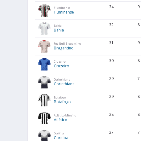
34
9
Fluminense
Fluminense
32
8
Bahia
Bahia
31
9
Red Bull Bragantino
Bragantino
30
8
Cruzeiro
Cruzeiro
29
7
Corinthians
Corinthians
29
8
Botafogo
Botafogo
28
8
Atlético Mineiro
Atlético
27
7
Coritiba
Coritiba