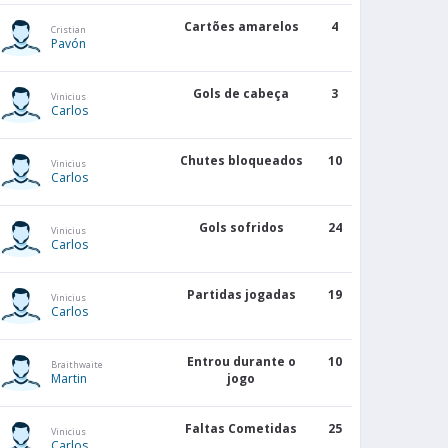
25
5
Cartões amarelos
4
Cristian
Pavón
25
4
Gols de cabeça
3
Vinicius
Carlos
20
6
Chutes bloqueados
10
Vinicius
Carlos
30
-3
Gols sofridos
24
Vinicius
Carlos
20
2
Partidas jogadas
19
Vinicius
32
2
Carlos
Entrou durante o
10
25
0
Braithwaite
Martin
jogo
28
-3
Faltas Cometidas
25
Vinicius
Carlos