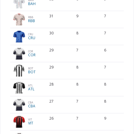
BAH
BAH
31
9
7
4
RBB
RBB
30
8
7
6
CRU
CRU
29
7
6
8
COR
COR
29
8
7
5
BOT
BOT
28
8
8
4
ATL
ATL
27
7
8
6
CBA
CBA
26
7
9
5
VIT
VIT