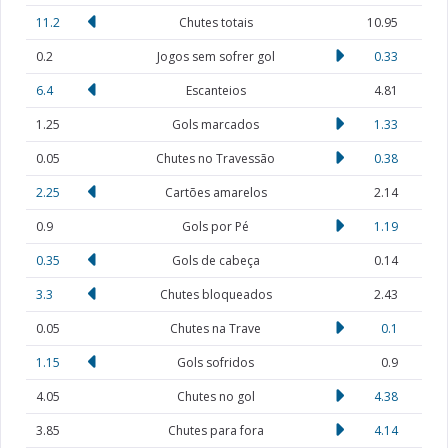
11.2
Chutes totais
10.95
0.2
Jogos sem sofrer gol
0.33
6.4
Escanteios
4.81
1.25
Gols marcados
1.33
0.05
Chutes no Travessão
0.38
2.25
Cartões amarelos
2.14
0.9
Gols por Pé
1.19
0.35
Gols de cabeça
0.14
3.3
Chutes bloqueados
2.43
0.05
Chutes na Trave
0.1
1.15
Gols sofridos
0.9
4.05
Chutes no gol
4.38
3.85
Chutes para fora
4.14