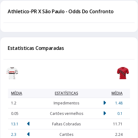
Athletico-PR X São Paulo - Odds Do Confronto
Estatísticas Comparadas
MÉDIA
ESTATÍSTICAS
MÉDIA
1.2
Impedimentos
1.48
0.05
Cartões vermelhos
0.1
13.1
Faltas Cobradas
11.71
2.3
Cartões
2.24