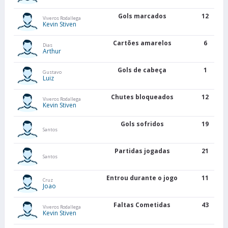
Gols marcados
12
Viveros Rodallega
Kevin Stiven
Cartões amarelos
6
Dias
Arthur
Gols de cabeça
1
Gustavo
Luiz
Chutes bloqueados
12
Viveros Rodallega
Kevin Stiven
Gols sofridos
19
Santos
Partidas jogadas
21
Santos
Entrou durante o jogo
11
Cruz
Joao
Faltas Cometidas
43
Viveros Rodallega
Kevin Stiven