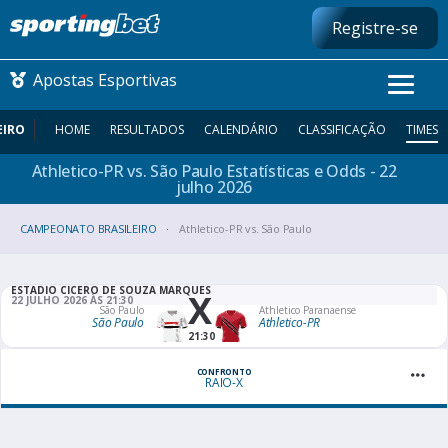
Registre-se
Apostas Esportivas
EIRO
HOME
RESULTADOS
CALENDÁRIO
CLASSIFICAÇÃO
TIMES
Athletico-PR vs. São Paulo Estatísticas e Odds - 22
CONMEBOL LIBERTADORES
julho
2026
CAMPEONATO BRASILEIRO
FUTEBOL NACIONAL
Athletico-PR vs. São Paulo
FUTEBOL INTERNACIONAL
ESTADIO CICERO DE SOUZA MARQUES
X
22 JULHO 2026 ÀS 21:30
São Paulo
Athletico Paranaense
São Paulo
Athletico-PR
COMO APOSTAR
21:30
MAIS ESPORTES
CONFRONTO
RAIO-X