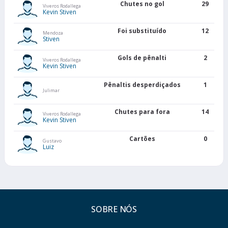
Chutes no gol
29
Viveros Rodallega
Kevin Stiven
Foi substituído
12
Mendoza
Stiven
Gols de pênalti
2
Viveros Rodallega
Kevin Stiven
Pênaltis desperdiçados
1
Julimar
Chutes para fora
14
Viveros Rodallega
Kevin Stiven
Cartões
0
Gustavo
Luiz
SOBRE NÓS