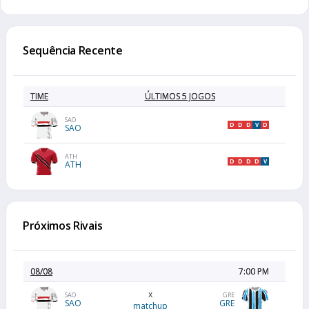
Sequência Recente
TIME
ÚLTIMOS 5 JOGOS
SAO
D
D
D
V
D
SAO
ATH
D
D
D
D
V
ATH
Próximos Rivais
08/08
7:00 PM
x
SAO
GRE
SAO
GRE
matchup