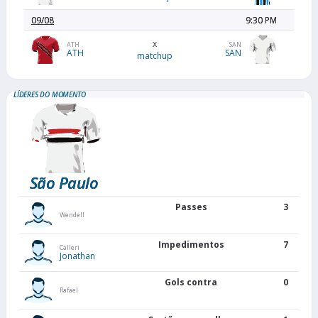
09/08
9:30 PM
x
ATH
SAN
ATH
SAN
matchup
LÍDERES DO MOMENTO
São Paulo
Passes
3
Wendell
Impedimentos
7
Calleri
Jonathan
Gols contra
0
Rafael