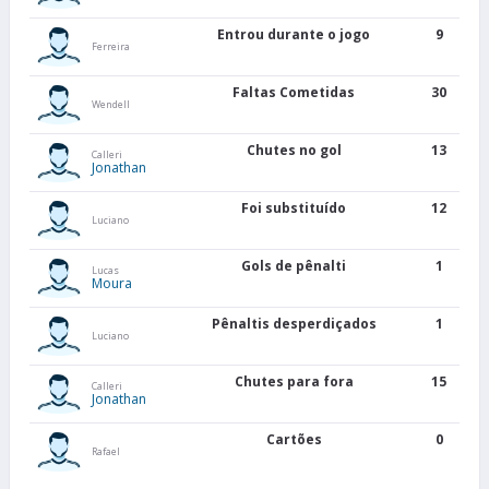
Entrou durante o jogo
9
Ferreira
Faltas Cometidas
30
Wendell
Chutes no gol
13
Calleri
Jonathan
Foi substituído
12
Luciano
Gols de pênalti
1
Lucas
Moura
Pênaltis desperdiçados
1
Luciano
Chutes para fora
15
Calleri
Jonathan
Cartões
0
Rafael