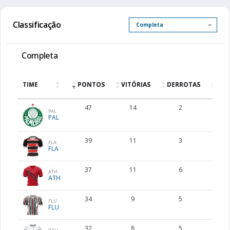
Classificação
Completa
TIME
PONTOS
VITÓRIAS
DERROTAS
EMP
47
14
2
5
PAL
PAL
39
11
3
6
FLA
FLA
37
11
6
4
ATH
ATH
34
9
5
7
FLU
FLU
32
8
5
8