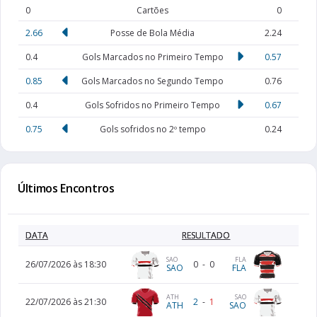
0
Cartões
0
2.66
Posse de Bola Média
2.24
0.4
Gols Marcados no Primeiro Tempo
0.57
0.85
Gols Marcados no Segundo Tempo
0.76
0.4
Gols Sofridos no Primeiro Tempo
0.67
0.75
Gols sofridos no 2º tempo
0.24
Últimos Encontros
DATA
RESULTADO
SAO
FLA
26/07/2026 às 18:30
0
-
0
SAO
FLA
ATH
SAO
22/07/2026 às 21:30
2
-
1
ATH
SAO