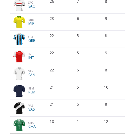
26
7
8
5
SAO
SAO
23
6
9
5
MIR
MIR
22
5
8
7
GRE
GRE
22
5
9
7
INT
INT
22
5
8
7
SAN
SAN
21
5
10
6
REM
REM
21
5
9
6
VAS
VAS
10
1
12
7
CHA
CHA