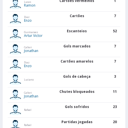
Cartões vermelhos
1
Lucas
Ramon
Cartões
7
Diaz
Enzo
Escanteios
52
Guimaraes
Artur Victor
Gols marcados
7
Calleri
Jonathan
Cartões amarelos
7
Diaz
Enzo
Gols de cabeça
3
Luciano
Chutes bloqueados
11
Calleri
Jonathan
Gols sofridos
23
Rafael
Partidas jogadas
20
Rafael