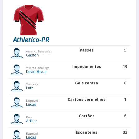
Athletico-PR
Passes
5
Americo Benavidez
Gaston
Impedimentos
19
Viveros Rodallega
Kevin Stiven
Gols contra
0
Gustavo
Luiz
Cartões vermelhos
1
Esquivel
Lucas
Cartões
6
Dias
Arthur
Escanteios
33
Esquivel
Lucas