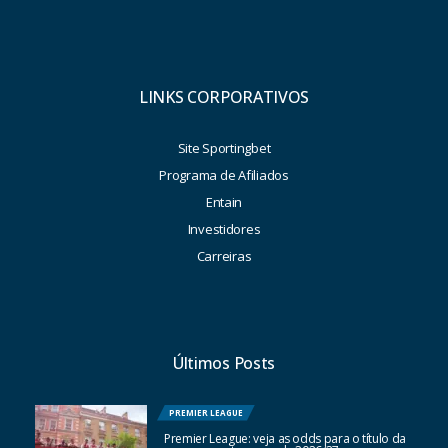
LINKS CORPORATIVOS
Site Sportingbet
Programa de Afiliados
Entain
Investidores
Carreiras
Últimos Posts
PREMIER LEAGUE
Premier League: veja as odds para o título da