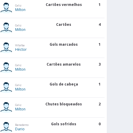
Cartões vermelhos
1
Celiz
Milton
GOLS
LS
SALDO
Cartões
4
Celiz
SOFRIDOS
Milton
2
6
Gols marcados
1
Villalba
Héctor
0
3
Cartões amarelos
3
Celiz
Milton
0
5
Gols de cabeça
1
Celiz
2
5
Milton
Chutes bloqueados
2
1
7
Celiz
Milton
0
5
Gols sofridos
0
Benedetto
Dario