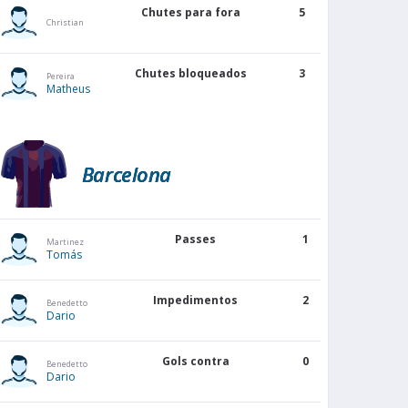
Chutes para fora
5
Christian
Chutes bloqueados
3
Pereira
Matheus
Barcelona
Passes
1
Martinez
Tomás
Impedimentos
2
Benedetto
Dario
Gols contra
0
Benedetto
Dario