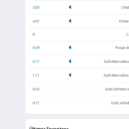
3.83
Chut
4.67
Chute
0
C
9.39
Posse d
0.17
Gols Marcados
1.17
Gols Marcados
0.33
Gols Sofridos
0.17
Gols sofri