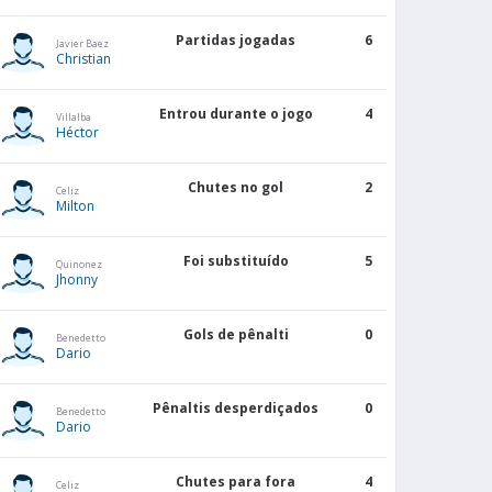
1
3
Partidas jogadas
6
Javier Baez
Christian
2
4
Entrou durante o jogo
4
Villalba
Héctor
2
4
Chutes no gol
2
Celiz
Milton
1
3
Foi substituído
5
Quinonez
0
6
Jhonny
2
2
Gols de pênalti
0
Benedetto
Dario
4
1
Pênaltis desperdiçados
0
Benedetto
Dario
2
1
Chutes para fora
4
Celiz