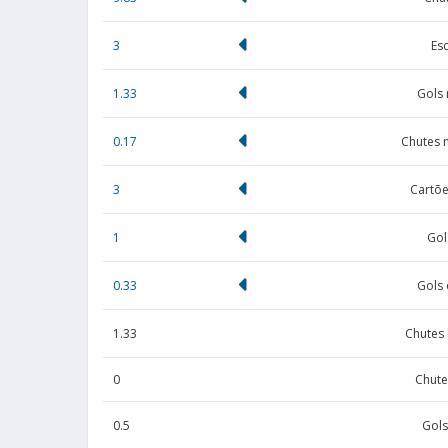
3
Es
1.33
Gols
0.17
Chutes 
3
Cartõe
1
Gol
0.33
Gols 
1.33
Chutes
0
Chute
0.5
Gols