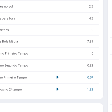
es no gol
2.5
s para fora
4.5
artões
0
e Bola Média
7.31
 no Primeiro Tempo
0
 no Segundo Tempo
0.33
 no Primeiro Tempo
0.67
dos no 2º tempo
1.33