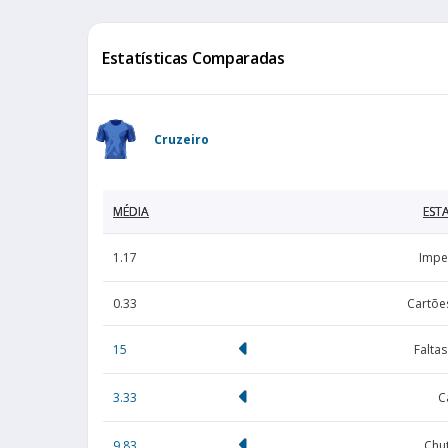
Estatísticas Comparadas
Cruzeiro
MÉDIA
ESTA
1.17
Impe
0.33
Cartõe
15
Falta
3.33
C
9.83
Chut