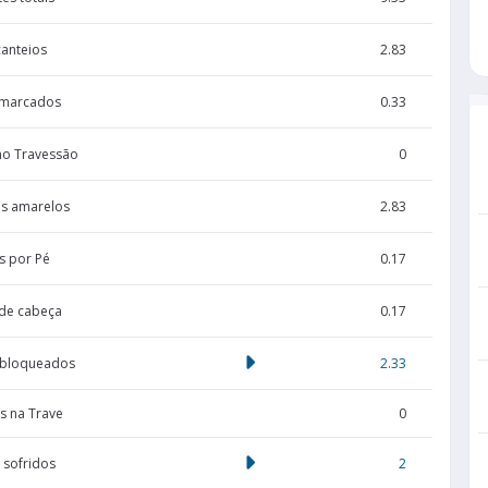
canteios
2.83
 marcados
0.33
no Travessão
0
s amarelos
2.83
s por Pé
0.17
de cabeça
0.17
 bloqueados
2.33
s na Trave
0
 sofridos
2