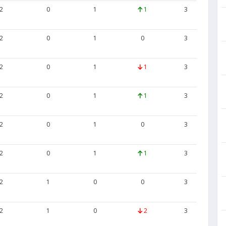
2
0
1
1
3
4
2
0
1
0
3
6
2
0
1
1
3
6
2
0
1
1
3
4
2
0
1
0
3
6
2
0
1
1
3
4
2
1
0
0
3
5
2
1
0
2
3
3