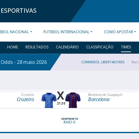
 ESPORTIVAS
EBOL NACIONAL
FUTEBOL INTERNACIONAL
COMO APOSTAR
HOME
RESULTADOS
CALENDÁRIO
CLASSIFICAÇÃO
TIMES
e Odds - 28 maio
2026
CONMEBOL LIBERTADORES
Barc
X
Cruzeiro
Barcelona de Guayaquil
Cruzeiro
Barcelona
21:30
CONFRONTO
RAIO-X