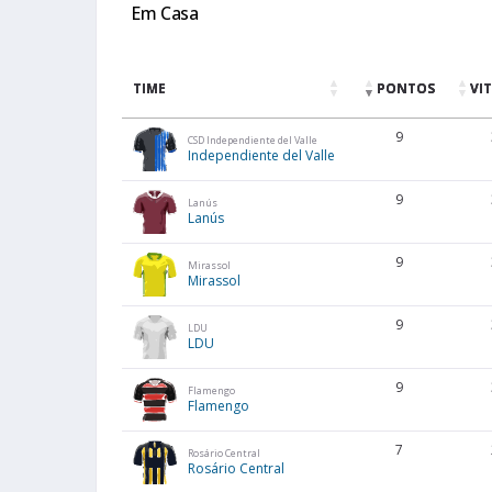
Em Casa
TIME
PONTOS
VI
9
CSD Independiente del Valle
Independiente del Valle
9
Lanús
Lanús
9
Mirassol
Mirassol
9
LDU
LDU
9
Flamengo
Flamengo
7
Rosário Central
Rosário Central