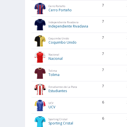
7
Cerro Porteño
Cerro Porteño
7
Independiente Rivadavia
Independiente Rivadavia
7
Coquimbo Unido
Coquimbo Unido
7
Nacional
Nacional
7
Tolima
Tolima
7
Estudiantes de La Plata
Estudiantes
6
UCV
UCV
6
Sporting Cristal
Sporting Cristal