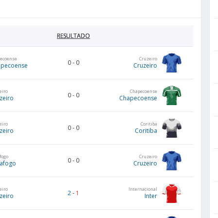
RESULTADO
ecoense
Cruzeiro
0
-
0
apecoense
Cruzeiro
eiro
Chapecoense
0
-
0
zeiro
Chapecoense
eiro
Coritiba
0
-
0
zeiro
Coritiba
fogo
Cruzeiro
0
-
0
afogo
Cruzeiro
eiro
Internacional
2
-
1
zeiro
Inter