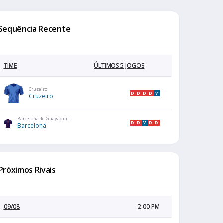
Sequência Recente
TIME
ÚLTIMOS 5 JOGOS
Cruzeiro
D
D
D
D
V
Cruzeiro
Barcelona de Guayaquil
D
D
V
D
D
Barcelona
Próximos Rivais
09/08
2:00 PM