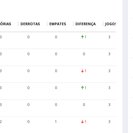
TÓRIAS
DERROTAS
EMPATES
DIFERENÇA
JOGOS
GO
3
0
0
1
3
8
3
0
0
0
3
3
3
0
0
1
3
5
3
0
0
1
3
7
3
0
0
0
3
8
2
0
1
1
3
5