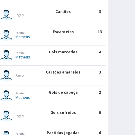
Cartões
3
Fagner
Escanteios
13
Pereira
Matheus
Gols marcados
4
Pereira
Matheus
Cartões amarelos
3
Fagner
Gols de cabeça
2
Pereira
Matheus
Gols sofridos
0
Fagner
Partidas jogadas
6
Pereira