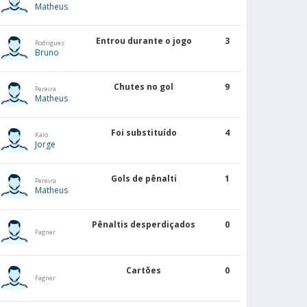
Matheus
Entrou durante o jogo
3
Rodrigues
Bruno
Chutes no gol
9
Pereira
Matheus
Foi substituído
4
Kaio
Jorge
Gols de pênalti
1
Pereira
Matheus
Pênaltis desperdiçados
0
Fagner
Cartões
0
Fagner