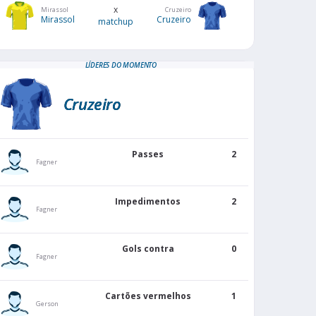
x
Mirassol
Cruzeiro
Mirassol
Cruzeiro
matchup
LÍDERES DO MOMENTO
Cruzeiro
Passes
2
Fagner
Impedimentos
2
Fagner
Gols contra
0
Fagner
Cartões vermelhos
1
Gerson