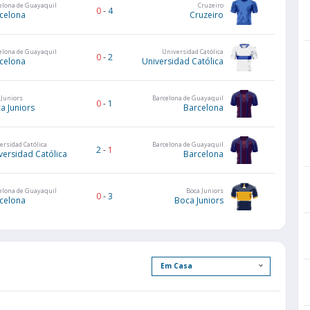
elona de Guayaquil
Cruzeiro
0
-
4
celona
Cruzeiro
elona de Guayaquil
Universidad Católica
0
-
2
celona
Universidad Católica
 Juniors
Barcelona de Guayaquil
0
-
1
a Juniors
Barcelona
ersidad Católica
Barcelona de Guayaquil
2
-
1
versidad Católica
Barcelona
elona de Guayaquil
Boca Juniors
0
-
3
celona
Boca Juniors