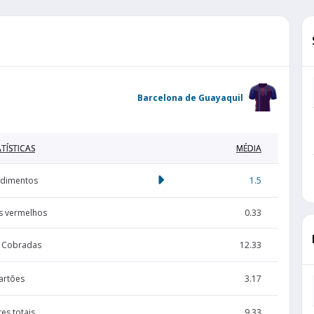
Barcelona de Guayaquil
TÍSTICAS
MÉDIA
dimentos
1.5
s vermelhos
0.33
s Cobradas
12.33
artões
3.17
es totais
9.33