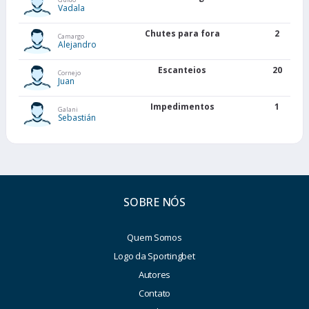
Vadala
Chutes para fora
2
Camargo
Alejandro
Escanteios
20
Cornejo
Juan
Impedimentos
1
Galani
Sebastián
SOBRE NÓS
Quem Somos
Logo da Sportingbet
Autores
Contato