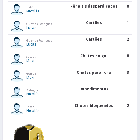
Pênaltis desperdiçados
0
Lodeiro
Nicolás
Cartões
1
Guzman Rodriguez
Lucas
Cartões
2
Guzman Rodriguez
Lucas
Chutes no gol
8
Gomez
Maxi
Chutes para fora
3
Gomez
Maxi
Impedimentos
1
Rodriguez
Nicolás
Chutes bloqueados
2
López
Nicolás