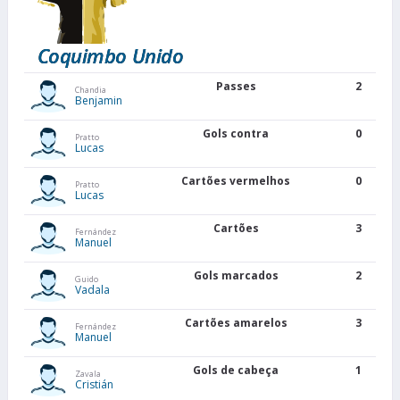
Coquimbo Unido
Passes
2
Chandia
Benjamin
Gols contra
0
Pratto
Lucas
Cartões vermelhos
0
Pratto
Lucas
Cartões
3
Fernández
Manuel
Gols marcados
2
Guido
Vadala
Cartões amarelos
3
Fernández
Manuel
Gols de cabeça
1
Zavala
Cristián