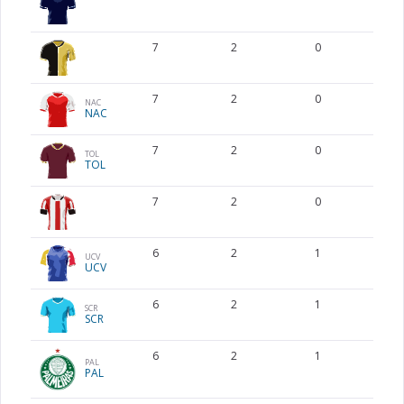
7
2
0
7
2
0
NAC
NAC
7
2
0
TOL
TOL
7
2
0
6
2
1
UCV
UCV
6
2
1
SCR
SCR
6
2
1
PAL
PAL