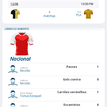
12/08
10:00 PM
x
PLA
PLA
matchup
LÍDERES DO MOMENTO
Nacional
Passes
1
Lodeiro
Nicolás
Gols contra
0
Lodeiro
Nicolás
Cartões vermelhos
1
Viera Alegre
Tomas Ezequiel
Escanteios
6
Lodeiro