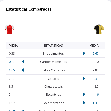
Estatísticas Comparadas
MÉDIA
ESTATÍSTICAS
MÉDIA
0.33
Impedimentos
2.67
0.17
Cartões vermelhos
0
13.5
Faltas Cobradas
9.83
2.17
Cartões
2.33
8.5
Chutes totais
8.5
5
Escanteios
6
1.17
Gols marcados
1.33