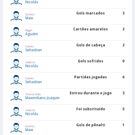
Nicolás
Gols marcados
3
Gomez
Maxi
Cartões amarelos
2
Rogel
Agustin
Gols de cabeça
2
Coates
Sebastian
Gols sofridos
0
Lodeiro
Nicolás
Partidas jogadas
6
Coates
Sebastian
Entrou durante o jogo
3
Silvera Cabo
Maximiliano Joaquin
Foi substituído
5
Lodeiro
Nicolás
Gols de pênalti
1
Gomez
Maxi