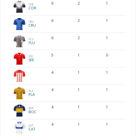
6
2
1
COR
COR
6
2
1
CRU
CRU
6
2
1
FLU
FLU
5
1
0
SFE
SFE
4
1
1
4
1
1
PLA
PLA
4
1
1
BOC
BOC
4
1
1
CAT
CAT