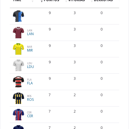
9
3
0
9
3
0
LAN
LAN
9
3
0
MIR
MIR
9
3
0
LDU
LDU
9
3
0
FLA
FLA
7
2
0
ROS
ROS
7
2
0
CER
CER
7
2
0