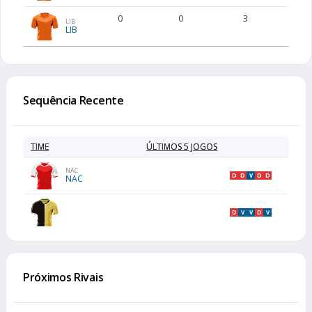
0
0
3
LIB
LIB
Sequência Recente
TIME
ÚLTIMOS 5 JOGOS
NAC
D
D
V
D
D
NAC
D
V
V
D
V
Próximos Rivais