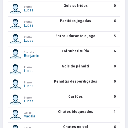
Gols sofridos
0
Pratto
Lucas
Partidas jogadas
6
Pratto
Lucas
Entrou durante o jogo
5
Pratto
Lucas
Foi substituído
6
Chandia
Benjamin
Gols de pênalti
0
Pratto
Lucas
Pênaltis desperdiçados
0
Pratto
Lucas
Cartões
0
Pratto
Lucas
Chutes bloqueados
1
Guido
Vadala
Chutes no gol
6
Guido