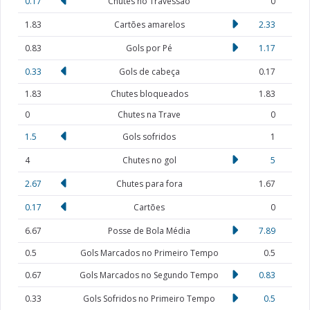
0.17
Chutes no Travessão
0
1.83
Cartões amarelos
2.33
0.83
Gols por Pé
1.17
0.33
Gols de cabeça
0.17
1.83
Chutes bloqueados
1.83
0
Chutes na Trave
0
1.5
Gols sofridos
1
4
Chutes no gol
5
2.67
Chutes para fora
1.67
0.17
Cartões
0
6.67
Posse de Bola Média
7.89
0.5
Gols Marcados no Primeiro Tempo
0.5
0.67
Gols Marcados no Segundo Tempo
0.83
0.33
Gols Sofridos no Primeiro Tempo
0.5