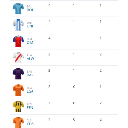
4
1
1
BOL
BOL
4
1
1
UNI
UNI
4
1
1
DIM
DIM
3
1
2
ALW
ALW
3
1
2
BAR
BAR
2
0
1
LGA
LGA
1
0
2
PEN
PEN
1
0
2
CUS
CUS