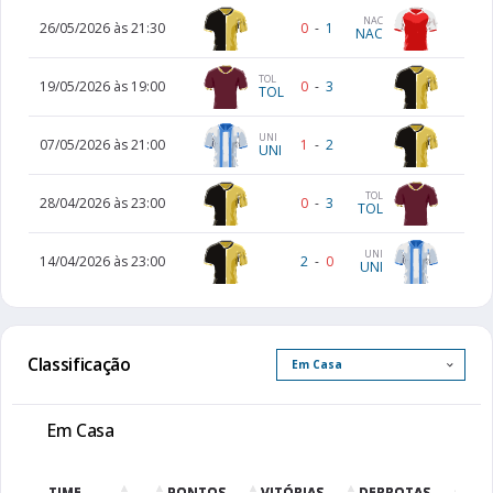
NAC
26/05/2026 às 21:30
0
-
1
NAC
TOL
19/05/2026 às 19:00
0
-
3
TOL
UNI
07/05/2026 às 21:00
1
-
2
UNI
TOL
28/04/2026 às 23:00
0
-
3
TOL
UNI
14/04/2026 às 23:00
2
-
0
UNI
Classificação
Em Casa
TIME
PONTOS
VITÓRIAS
DERROTAS
EMP