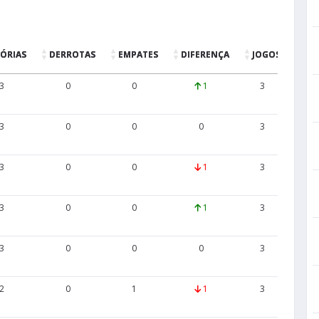
TÓRIAS
DERROTAS
EMPATES
DIFERENÇA
JOGOS
GO
3
0
0
1
3
8
3
0
0
0
3
3
3
0
0
1
3
5
3
0
0
1
3
7
3
0
0
0
3
8
2
0
1
1
3
5