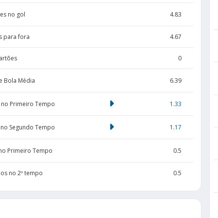
es no gol
4.83
s para fora
4.67
artões
0
e Bola Média
6.39
 no Primeiro Tempo
1.33
 no Segundo Tempo
1.17
 no Primeiro Tempo
0.5
dos no 2º tempo
0.5