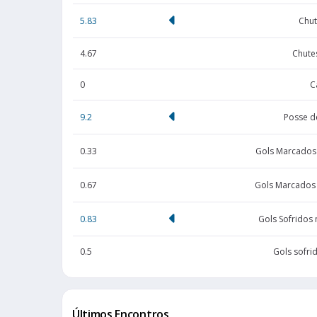
5.83
Chut
4.67
Chute
0
C
9.2
Posse d
0.33
Gols Marcados
0.67
Gols Marcados
0.83
Gols Sofridos
0.5
Gols sofri
Últimos Encontros