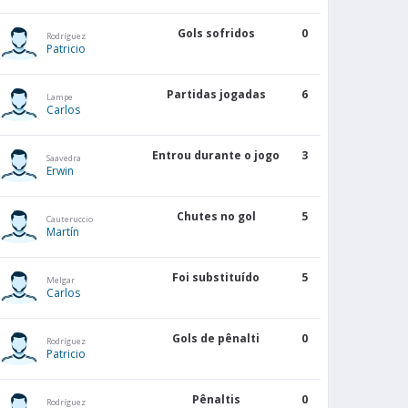
Gols sofridos
0
Rodríguez
Patricio
Partidas jogadas
6
Lampe
Carlos
Entrou durante o jogo
3
Saavedra
Erwin
Chutes no gol
5
Cauteruccio
Martín
Foi substituído
5
Melgar
Carlos
Gols de pênalti
0
Rodríguez
Patricio
Pênaltis
0
Rodríguez