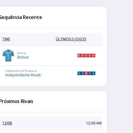
Sequência Recente
TIME
ÚLTIMOS 5 JOGOS
Bolivar
D
D
D
D
D
Bolivar
Independiente Rivadavia
V
V
D
V
V
Independiente Rivadavia
Próximos Rivais
12/08
12:30 AM