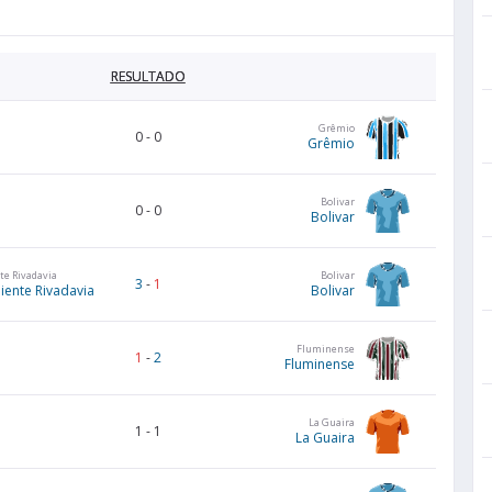
RESULTADO
Grêmio
0
-
0
Grêmio
Bolivar
0
-
0
Bolivar
te Rivadavia
Bolivar
3
-
1
iente Rivadavia
Bolivar
Fluminense
1
-
2
Fluminense
La Guaira
1
-
1
La Guaira