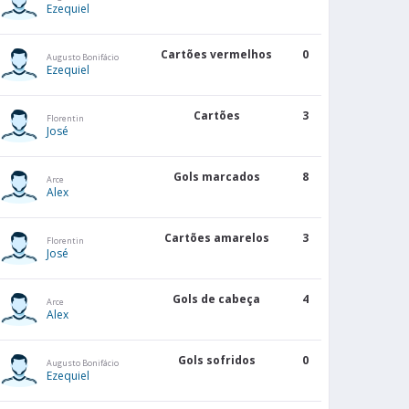
Ezequiel
Cartões vermelhos
0
Augusto Bonifácio
GOLS
LS
Ezequiel
SALDO
SOFRIDOS
2
6
Cartões
3
Florentin
José
0
3
Gols marcados
8
Arce
Alex
0
5
Cartões amarelos
3
Florentin
José
2
5
Gols de cabeça
4
Arce
Alex
1
7
Gols sofridos
0
Augusto Bonifácio
0
5
Ezequiel