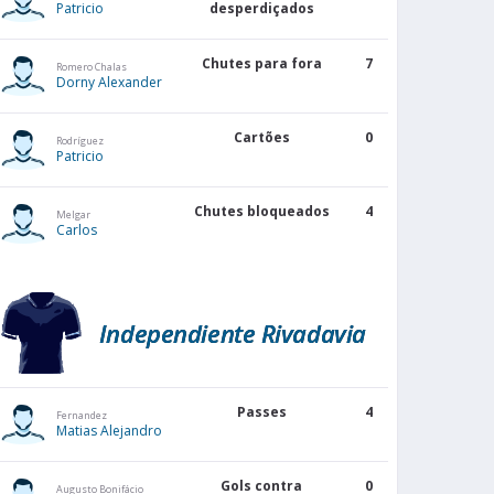
Patricio
desperdiçados
Chutes para fora
7
Romero Chalas
Dorny Alexander
Cartões
0
Rodríguez
Patricio
Chutes bloqueados
4
Melgar
Carlos
Independiente Rivadavia
Passes
4
Fernandez
Matias Alejandro
Gols contra
0
Augusto Bonifácio