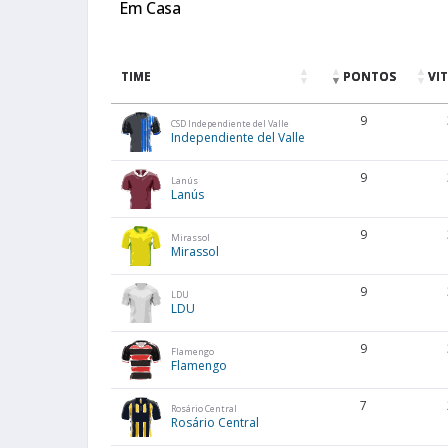
Em Casa
TIME
PONTOS
VI
9
CSD Independiente del Valle
Independiente del Valle
9
Lanús
Lanús
9
Mirassol
Mirassol
9
LDU
LDU
9
Flamengo
Flamengo
7
Rosário Central
Rosário Central