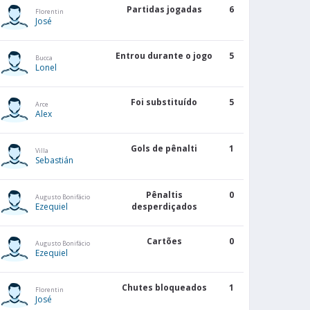
Partidas jogadas
6
1
3
Florentin
José
2
4
Entrou durante o jogo
5
Bucca
Lonel
2
4
Foi substituído
5
Arce
Alex
1
3
Gols de pênalti
1
Villa
Sebastián
0
6
Pênaltis
0
Augusto Bonifácio
Ezequiel
desperdiçados
2
2
Cartões
0
Augusto Bonifácio
4
1
Ezequiel
2
1
Chutes bloqueados
1
Florentin
José