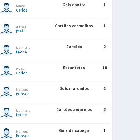
Gols contra
1
Lampe
Carlos
Cartões vermelhos
1
Sagredo
José
Cartões
2
Justiniano
Leonel
Escanteios
10
Melgar
Carlos
Gols marcados
2
Matheus
Robson
Cartões amarelos
2
Justiniano
Leonel
Gols de cabeça
1
Matheus
Robson