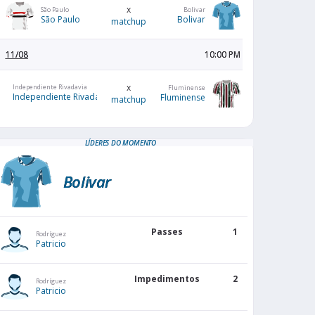
x
São Paulo
Bolivar
São Paulo
Bolivar
matchup
11/08
10:00 PM
x
Independiente Rivadavia
Fluminense
Independiente Rivadavia
Fluminense
matchup
LÍDERES DO MOMENTO
Bolivar
Passes
1
Rodríguez
Patricio
Impedimentos
2
Rodríguez
Patricio