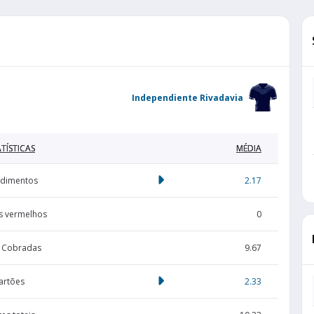
Independiente Rivadavia
TÍSTICAS
MÉDIA
dimentos
2.17
s vermelhos
0
s Cobradas
9.67
artões
2.33