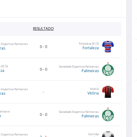
RESULTADO
Fortaleza EC CE
e Esportiva Palmeiras
0
-
0
Fortaleza
ras
 EC CE
Sociedade Esportiva Palmeiras
0
-
0
eza
Palmeiras
Vitória
e Esportiva Palmeiras
-
Vitória
ras
 Mineiro
Sociedade Esportiva Palmeiras
0
-
0
o
Palmeiras
Coritiba
e Esportiva Palmeiras