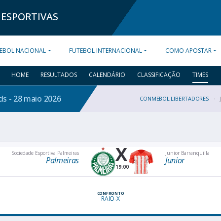
 ESPORTIVAS
EBOL NACIONAL
FUTEBOL INTERNACIONAL
COMO APOSTAR
HOME
RESULTADOS
CALENDÁRIO
CLASSIFICAÇÃO
TIMES
dds - 28 maio
2026
CONMEBOL LIBERTADORES
X
Sociedade Esportiva Palmeiras
Junior Barranquilla
Palmeiras
Junior
19:00
CONFRONTO
RAIO-X