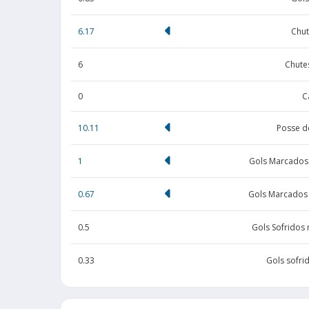
6.17
Chut
6
Chute
0
C
10.11
Posse d
1
Gols Marcados
0.67
Gols Marcados
0.5
Gols Sofridos
0.33
Gols sofri