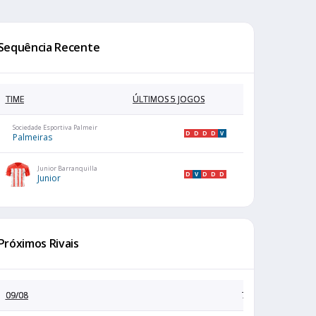
Sequência Recente
TIME
ÚLTIMOS 5 JOGOS
Sociedade Esportiva Palmeiras
D
D
D
D
V
Palmeiras
Junior Barranquilla
D
V
D
D
D
Junior
Próximos Rivais
09/08
7:00 PM