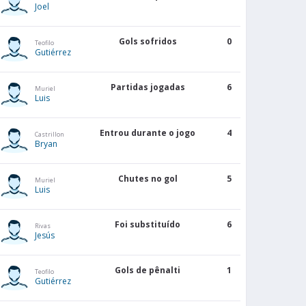
Joel
0
5
Gols sofridos
0
Teofilo
Gutiérrez
1
3
Partidas jogadas
6
Muriel
2
4
Luis
2
4
Entrou durante o jogo
4
Castrillon
Bryan
1
3
Chutes no gol
5
Muriel
Luis
0
6
Foi substituído
6
Rivas
Jesús
2
2
Gols de pênalti
1
Teofilo
Gutiérrez
4
1