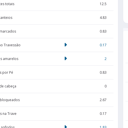
es totais
12.5
canteios
4.83
 marcados
0.83
no Travessão
0.17
s amarelos
2
s por Pé
0.83
de cabeça
0
 bloqueados
2.67
s na Trave
0.17
 sofridos
1.83