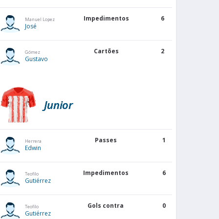
Impedimentos
6
Manuel Lopez
José
Cartões
2
Gómez
Gustavo
Junior
Passes
1
Herrera
Edwin
Impedimentos
6
Teofilo
Gutiérrez
Gols contra
0
Teofilo
Gutiérrez