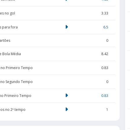
es no gol
3.33
s para fora
6.5
artões
0
e Bola Média
8.42
 no Primeiro Tempo
0.83
 no Segundo Tempo
0
 no Primeiro Tempo
0.83
dos no 2º tempo
1