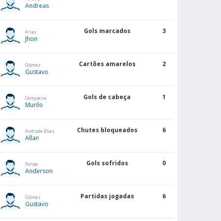
Andreas
Gols marcados
3
Arias
Jhon
Cartões amarelos
2
Gómez
Gustavo
Gols de cabeça
1
Cerqueira
Murilo
Chutes bloqueados
6
Andrade Elias
Allan
Gols sofridos
0
Felipe
Anderson
Partidas jogadas
6
Gómez
Gustavo