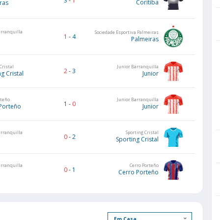
3
-
1
Coritiba
ras
arranquilla
Sociedade Esportiva Palmeiras
1
-
4
Palmeiras
Cristal
Junior Barranquilla
2
-
3
g Cristal
Junior
rteño
Junior Barranquilla
1
-
0
Porteño
Junior
arranquilla
Sporting Cristal
0
-
2
Sporting Cristal
arranquilla
Cerro Porteño
0
-
1
Cerro Porteño