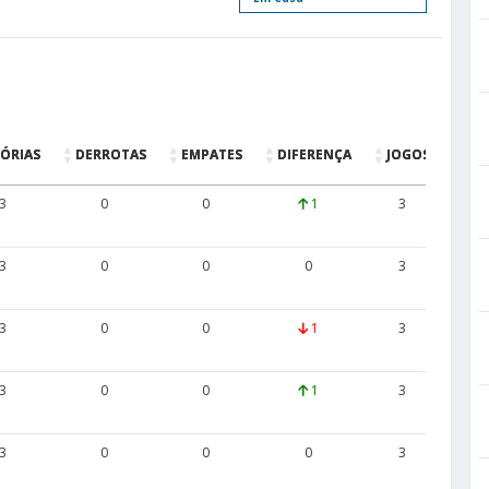
TÓRIAS
DERROTAS
EMPATES
DIFERENÇA
JOGOS
GO
3
0
0
1
3
8
3
0
0
0
3
3
3
0
0
1
3
5
3
0
0
1
3
7
3
0
0
0
3
8