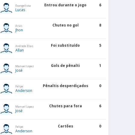
Entrou durante o jogo
6
Evangelista
Lucas
Chutes no gol
8
Arias
Jhon
Foi substituído
5
Andrade Elias
Allan
Gols de pênalti
1
Manuel Lopez
José
Pênaltis desperdiçados
0
Felipe
Anderson
Chutes para fora
6
Manuel Lopez
José
Cartões
0
Felipe
Anderson