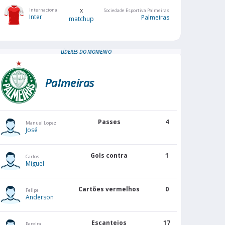
x
Internacional
Sociedade Esportiva Palmeiras
Inter
Palmeiras
matchup
LÍDERES DO MOMENTO
Palmeiras
Passes
4
Manuel Lopez
José
Gols contra
1
Carlos
Miguel
Cartões vermelhos
0
Felipe
Anderson
Escanteios
17
Pereira