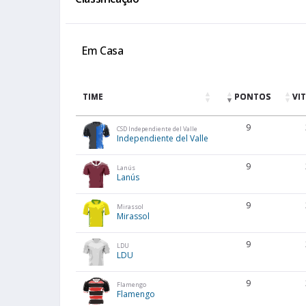
Em Casa
TIME
PONTOS
VI
9
CSD Independiente del Valle
Independiente del Valle
9
Lanús
Lanús
9
Mirassol
Mirassol
9
LDU
LDU
9
Flamengo
Flamengo