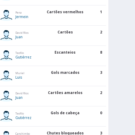
Cartões vermelhos
1
Pena
Jermein
Cartões
2
David Ríos
Juan
GOLS
LS
SALDO
SOFRIDOS
Escanteios
8
Teofilo
2
6
Gutiérrez
Gols marcados
3
0
3
Muriel
Luis
0
5
Cartões amarelos
2
David Ríos
Juan
2
5
Gols de cabeça
0
Teofilo
Gutiérrez
1
7
Chutes bloqueados
3
Canchimbo