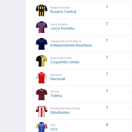
7
Rosário Central
Rosário Central
7
Cerro Porteño
Cerro Porteño
7
Independiente Rivadavia
Independiente Rivadavia
7
Coquimbo Unido
Coquimbo Unido
7
Nacional
Nacional
7
Tolima
Tolima
7
Estudiantes de La Plata
Estudiantes
6
UCV
UCV