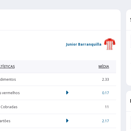
Junior Barranquilla
TÍSTICAS
MÉDIA
dimentos
2.33
s vermelhos
0.17
s Cobradas
11
artões
2.17