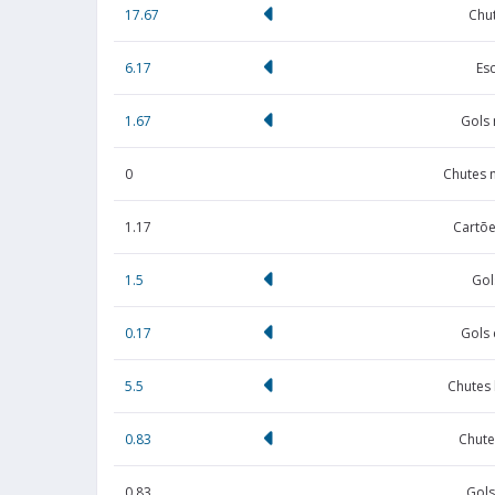
17.67
Chut
6.17
Es
1.67
Gols
0
Chutes 
1.17
Cartõe
1.5
Gol
0.17
Gols 
5.5
Chutes
0.83
Chute
0.83
Gols