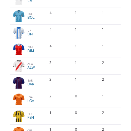
CAT
4
1
1
BOL
BOL
4
1
1
UNI
UNI
4
1
1
DIM
DIM
3
1
2
ALW
ALW
3
1
2
BAR
BAR
2
0
1
LGA
LGA
1
0
2
PEN
PEN
1
0
2
CUS