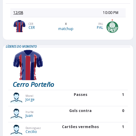
12/08
10:00 PM
x
CER
PAL
CER
PAL
matchup
LÍDERES DO MOMENTO
Cerro Porteño
Passes
1
Morel
Jorge
Gols contra
0
Iturbe
Juan
Cartões vermelhos
1
Dominguez
Cecilio