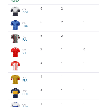
6
2
1
COR
COR
6
2
1
CRU
CRU
6
2
1
FLU
FLU
5
1
0
SFE
SFE
4
1
1
4
1
1
PLA
PLA
4
1
1
BOC
BOC
4
1
1
CAT