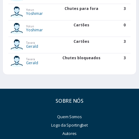
Chutes para fora
3
Yotun
Yoshimar
Cartões
0
Yotun
Yoshimar
Cartões
3
Tavara
Gerald
Chutes bloqueados
3
Tavara
Gerald
SOBRE NÓS
Quem Somos
Logo da Sportingbet
Autores