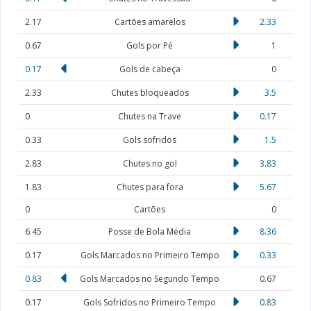
2.17
Cartões amarelos
2.33
0.67
Gols por Pé
1
0.17
Gols de cabeça
0
2.33
Chutes bloqueados
3.5
0
Chutes na Trave
0.17
0.33
Gols sofridos
1.5
2.83
Chutes no gol
3.83
1.83
Chutes para fora
5.67
0
Cartões
0
6.45
Posse de Bola Média
8.36
0.17
Gols Marcados no Primeiro Tempo
0.33
0.83
Gols Marcados no Segundo Tempo
0.67
0.17
Gols Sofridos no Primeiro Tempo
0.83