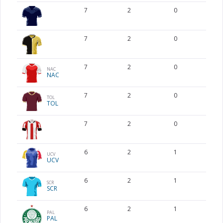
7
2
0
7
2
0
7
2
0
NAC
NAC
7
2
0
TOL
TOL
7
2
0
6
2
1
UCV
UCV
6
2
1
SCR
SCR
6
2
1
PAL
PAL