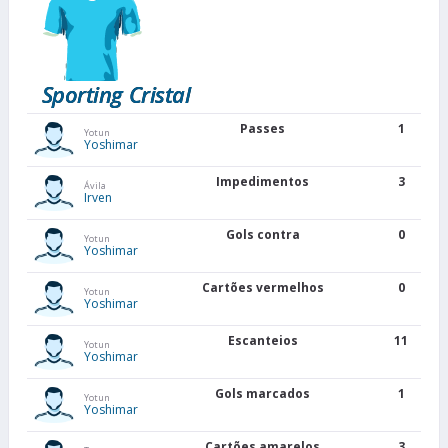
Sporting Cristal
Passes
1
Yotun
Yoshimar
Impedimentos
3
Ávila
Irven
Gols contra
0
Yotun
Yoshimar
Cartões vermelhos
0
Yotun
Yoshimar
Escanteios
11
Yotun
Yoshimar
Gols marcados
1
Yotun
Yoshimar
Cartões amarelos
3