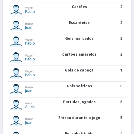
Cartões
2
Vegetti
Pablo
Escanteios
2
Iturbe
Juan
Gols marcados
3
Vegetti
Pablo
Cartões amarelos
2
Vegetti
Pablo
Gols de cabeça
1
Vegetti
Pablo
Gols sofridos
0
Iturbe
Juan
Partidas jogadas
6
Arias
Alexis
Entrou durante o jogo
5
Iturbe
Juan
Foi substituído
4