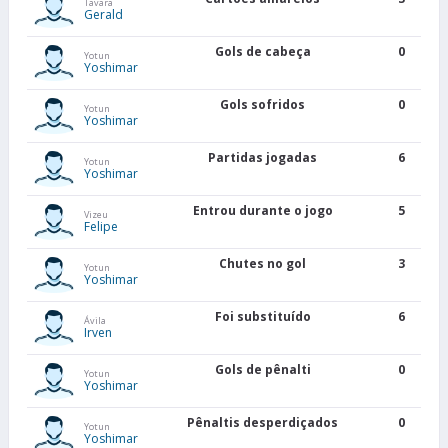
Tavara
Gerald
Gols de cabeça
0
Yotun
Yoshimar
Gols sofridos
0
Yotun
Yoshimar
Partidas jogadas
6
Yotun
Yoshimar
Entrou durante o jogo
5
Vizeu
Felipe
Chutes no gol
3
Yotun
Yoshimar
Foi substituído
6
Ávila
Irven
Gols de pênalti
0
Yotun
Yoshimar
Pênaltis desperdiçados
0
Yotun
Yoshimar