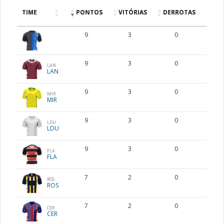
TIME
PONTOS
VITÓRIAS
DERROTAS
EMP
9
3
0
9
3
0
LAN
LAN
9
3
0
MIR
MIR
9
3
0
LDU
LDU
9
3
0
FLA
FLA
7
2
0
ROS
ROS
7
2
0
CER
CER