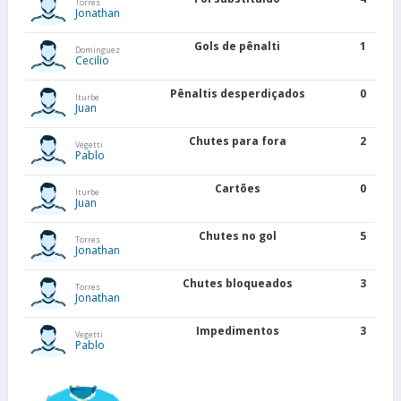
Torres
Jonathan
Gols de pênalti
1
Dominguez
Cecilio
Pênaltis desperdiçados
0
Iturbe
Juan
Chutes para fora
2
Vegetti
Pablo
Cartões
0
Iturbe
Juan
Chutes no gol
5
Torres
Jonathan
Chutes bloqueados
3
Torres
Jonathan
Impedimentos
3
Vegetti
Pablo