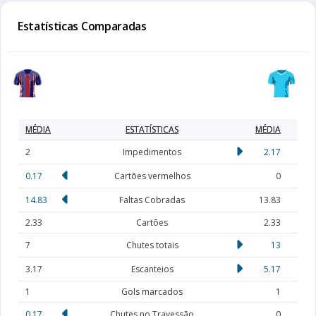
Estatísticas Comparadas
MÉDIA
ESTATÍSTICAS
MÉDIA
2
Impedimentos
2.17
0.17
Cartões vermelhos
0
14.83
Faltas Cobradas
13.83
2.33
Cartões
2.33
7
Chutes totais
13
3.17
Escanteios
5.17
1
Gols marcados
1
0.17
Chutes no Travessão
0