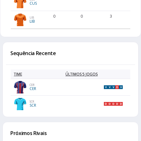
CUS
0
0
3
LIB
LIB
Sequência Recente
TIME
ÚLTIMOS 5 JOGOS
CER
V
V
V
D
V
CER
SCR
D
D
D
D
D
SCR
Próximos Rivais