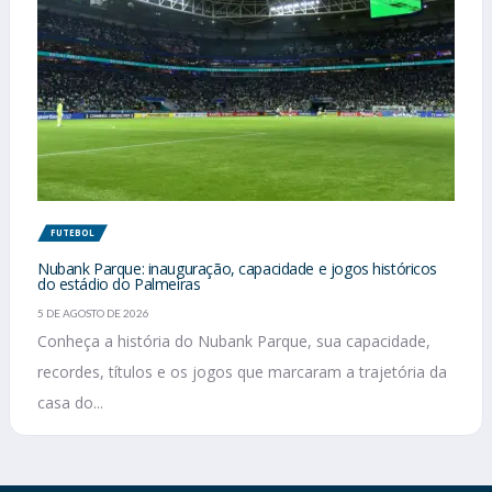
FUTEBOL
Nubank Parque: inauguração, capacidade e jogos históricos
do estádio do Palmeiras
5 DE AGOSTO DE 2026
Conheça a história do Nubank Parque, sua capacidade,
recordes, títulos e os jogos que marcaram a trajetória da
casa do...