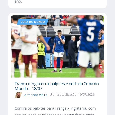
ano.
COPA DO MUNDO
França x Inglaterra: palpites e odds da Copa do
Mundo – 18/07
Armando Vieira
Última atualização: 19/07/2026
Confira os palpites para França x Inglaterra, com
análise, odds atualizadas da Sportingbet e onde