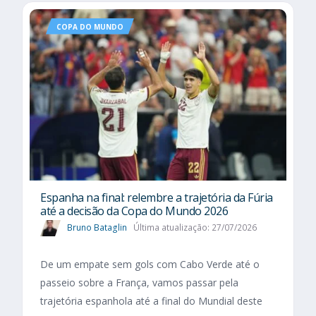
COPA DO MUNDO
Espanha na final: relembre a trajetória da Fúria
até a decisão da Copa do Mundo 2026
Bruno Bataglin
Última atualização: 27/07/2026
De um empate sem gols com Cabo Verde até o
passeio sobre a França, vamos passar pela
trajetória espanhola até a final do Mundial deste