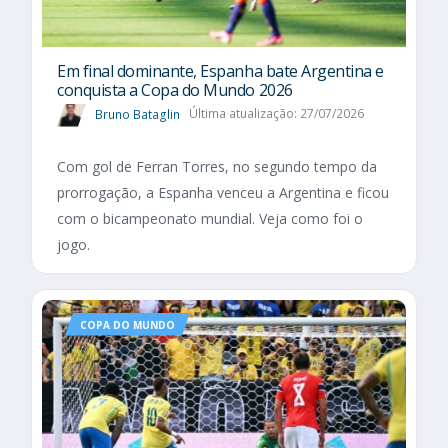
Em final dominante, Espanha bate Argentina e
conquista a Copa do Mundo 2026
Bruno Bataglin
Última atualização: 27/07/2026
Com gol de Ferran Torres, no segundo tempo da
prorrogação, a Espanha venceu a Argentina e ficou
com o bicampeonato mundial. Veja como foi o
jogo.
COPA DO MUNDO