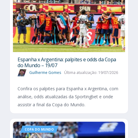
Espanha x Argentina: palpites e odds da Copa
do Mundo – 19/07
Guilherme Gomes
Última atualização: 19/07/2026
Confira os palpites para Espanha x Argentina, com
análise, odds atualizadas da Sportingbet e onde
assistir a final da Copa do Mundo.
COPA DO MUNDO