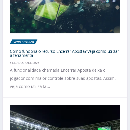
COMO APOSTAR
Como funciona o recurso Encerrar Aposta? Veja como utilizar
a ferramenta
5 DE AGOSTO DE 2026
A funcionalidade chamada Encerrar Aposta deixa o
jogador com maior controle sobre suas apostas. Assim,
veja como utilizá-la....