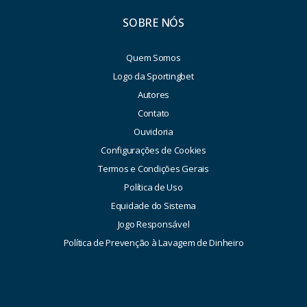
SOBRE NÓS
Quem Somos
Logo da Sportingbet
Autores
Contato
Ouvidoria
Configurações de Cookies
Termos e Condições Gerais
Política de Uso
Equidade do Sistema
Jogo Responsável
Política de Prevenção à Lavagem de Dinheiro