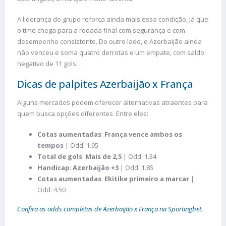
A liderança do grupo reforça ainda mais essa condição, já que
o time chega para a rodada final com segurança e com
desempenho consistente. Do outro lado, o Azerbaijão ainda
não venceu e soma quatro derrotas e um empate, com saldo
negativo de 11 gols.
Dicas de palpites Azerbaijão x França
Alguns mercados podem oferecer alternativas atraentes para
quem busca opções diferentes. Entre eles:
Cotas aumentadas
:
França vence ambos os
tempos
| Odd: 1.95
Total de gols
:
Mais de 2,5
| Odd: 1.34
Handicap
:
Azerbaijão +3
| Odd: 1.85
Cotas aumentadas
:
Ekitike primeiro a marcar
|
Odd: 4.50
Confira as odds completas de Azerbaijão x França na Sportingbet.