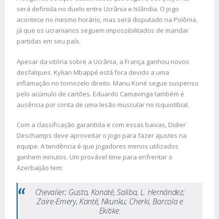
será definida no duelo entre Ucrânia e Islândia. O jogo
acontece no mesmo horário, mas será disputado na Polônia,
já que os ucranianos seguem impossibilitados de mandar
partidas em seu país.
Apesar da vitória sobre a Ucrânia, a França ganhou novos
desfalques. Kylian Mbappé está fora devido a uma
inflamação no tornozelo direito. Manu Koné segue suspenso
pelo acúmulo de cartões. Eduardo Camavinga também é
ausência por conta de uma lesão muscular no isquiotibial.
Com a classificação garantida e com essas baixas, Didier
Deschamps deve aproveitar o jogo para fazer ajustes na
equipe. A tendência é que jogadores menos utilizados
ganhem minutos. Um provável time para enfrentar o
Azerbaijão tem:
Chevalier; Gusto, Konaté, Saliba, L. Hernández;
Zaïre-Emery, Kanté, Nkunku; Cherki, Barcola e
Ekitike.