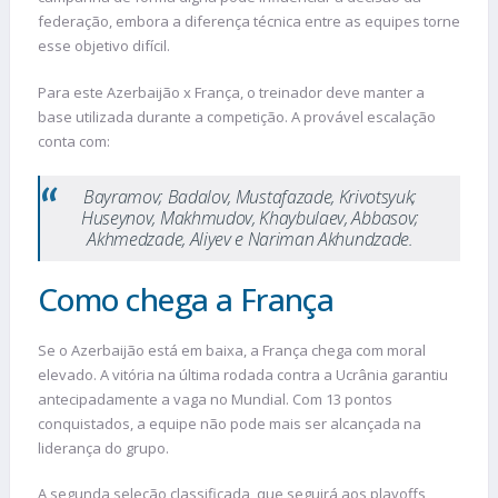
federação, embora a diferença técnica entre as equipes torne
esse objetivo difícil.
Para este Azerbaijão x França, o treinador deve manter a
base utilizada durante a competição. A provável escalação
conta com:
Bayramov; Badalov, Mustafazade, Krivotsyuk;
Huseynov, Makhmudov, Khaybulaev, Abbasov;
Akhmedzade, Aliyev e Nariman Akhundzade.
Como chega a França
Se o Azerbaijão está em baixa, a França chega com moral
elevado. A vitória na última rodada contra a Ucrânia garantiu
antecipadamente a vaga no Mundial. Com 13 pontos
conquistados, a equipe não pode mais ser alcançada na
liderança do grupo.
A segunda seleção classificada, que seguirá aos playoffs,