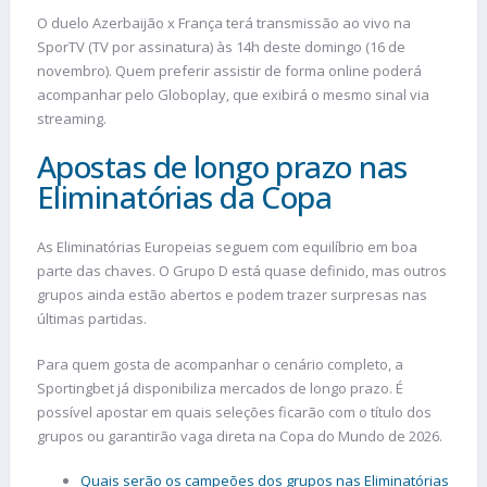
O duelo Azerbaijão x França terá transmissão ao vivo na
SporTV (TV por assinatura) às 14h deste domingo (16 de
novembro). Quem preferir assistir de forma online poderá
acompanhar pelo Globoplay, que exibirá o mesmo sinal via
streaming.
Apostas de longo prazo nas
Eliminatórias da Copa
As Eliminatórias Europeias seguem com equilíbrio em boa
parte das chaves. O Grupo D está quase definido, mas outros
grupos ainda estão abertos e podem trazer surpresas nas
últimas partidas.
Para quem gosta de acompanhar o cenário completo, a
Sportingbet já disponibiliza mercados de longo prazo. É
possível apostar em quais seleções ficarão com o título dos
grupos ou garantirão vaga direta na Copa do Mundo de 2026.
Quais serão os campeões dos grupos nas Eliminatórias