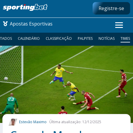
Registre-se
Apostas Esportivas
LTADOS
CALENDÁRIO
CLASSIFICAÇÃO
PALPITES
NOTÍCIAS
TIMES
CONMEBOL LIBERTADORES
FUTEBOL NACIONAL
FUTEBOL INTERNACIONAL
COMO APOSTAR
MAIS ESPORTES
Estevão Maximo
Última atualização: 12/12/2025