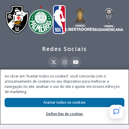
Redes Sociais
Ao clicar em “Aceitar todos os cookies”, você concorda com o
armazenamento de cookies no seu dispositivo para melhorar a
Este site é operado pela Ventmear Brasil LTDA (CNPJ 52.868.380/0001-84), com
navegação no site, analisar o uso do site e ajudar em nossos esforços
endereço na Avenida Brigadeiro Faria Lima, nº 4.055, 3º andar, Itaim Bibi, no
de marketing.
Município de São Paulo, Estado de São Paulo, CEP 04538-133, Brasil - empresa
autorizada a operar apostas de quota fixa em todo território nacional pela
Aceitar todos os cookies
Secretaria de Prêmios e Apostas do Ministério da Fazenda, conforme Portaria nº
247, de 07.02.2025, publicada no DOU em 11.2.2025.
Definições de cookies