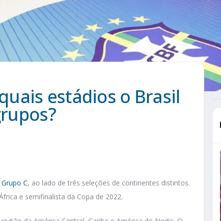
uais estádios o Brasil
grupos?
o Grupo C
, ao lado de três seleções de continentes distintos.
África e semifinalista da Copa de 2022.
a região da América Central, Caribe e América do Norte. O