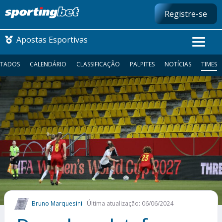
Registre-se
Apostas Esportivas
LTADOS
CALENDÁRIO
CLASSIFICAÇÃO
PALPITES
NOTÍCIAS
TIMES
CONMEBOL LIBERTADORES
FUTEBOL NACIONAL
FUTEBOL INTERNACIONAL
COMO APOSTAR
MAIS ESPORTES
Bruno Marquesini
Última atualização: 06/06/2024